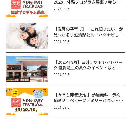
2026！体験プログラム募集♪赤ちゃ
ん向けイベントに出演しませんか？
2026.08.6
【滋賀の子育て】「これ知りたい」が
見つかる♪滋賀県公式「ハグナビし
が」使ってる？おでかけ・制度・子育
2026.08.6
てのお役立ち情報が満載！
【2026年8月】三井アウトレットパー
ク 滋賀竜王の夏休みイベントまと
め！びしょぬれ水あそび・激辛グル
2026.08.6
メ・フォトコンテストまで盛りだくさ
ん！
【今年も開催決定!】参加無料！予約
抽選制！ベビーファミリー必見☆入場
無料☆10/29(木)30(金)ママベビーフ
2026.08.5
ェスタ2026！親子で楽しもう♪inピ
エリ守山