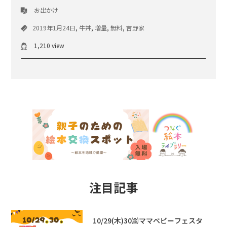
お出かけ
2019年1月24日
,
牛丼
,
増量
,
無料
,
吉野家
1,210 view
注目記事
10/29(木)30㈮ママベビーフェスタ