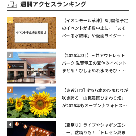
週間アクセスランキング
【イオンモール草津】8月開催予定
のイベントが多数中止に。「あそ
べ〜る水族館」や仮面ライダーシ
ョーなど
【2026年8月】三井アウトレット
パーク 滋賀竜王の夏休みイベント
まとめ！びしょぬれ水あそび・激
辛グルメ・フォトコンテストまで
盛りだくさん！
【東近江市】約5万本のひまわりが
咲き誇る「山梶農園ひまわり畑」
が2026年もオープン♪フォトスポ
ットやキッチンカーも登場！何度
も入園できるフリーパスも販売★
【夏祭り】ライブやシャボン玉シ
ョー、盆踊りも！「トレセン夏ま