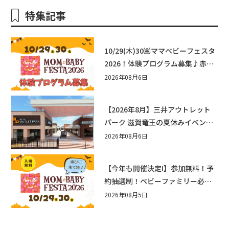
特集記事
10/29(木)30㈮ママベビーフェスタ
2026！体験プログラム募集♪赤ち
ゃん向けイベントに出演しません
2026年08月6日
か？
【2026年8月】三井アウトレット
パーク 滋賀竜王の夏休みイベント
まとめ！びしょぬれ水あそび・激
2026年08月6日
辛グルメ・フォトコンテストまで
盛りだくさん！
【今年も開催決定!】参加無料！予
約抽選制！ベビーファミリー必見
☆入場無料☆10/29(木)30(金)ママ
2026年08月5日
ベビーフェスタ2026！親子で楽し
もう♪inピエリ守山