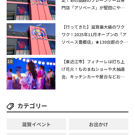
門店「アソベース」が堅田にやっ
てくる！豊郷店に続く滋賀2店舗目
★
【行ってきた】滋賀最大級のワク
ワク！2025年11月オープンの「ア
ソベース豊郷店」★130台超のクレ
ーンゲームで青果や日用品までゲ
ットできる新スポット！
【東近江市】フィナーレは打ち上
げ花火！ものまねショーや大抽選
会、キッチンカーや屋台などお楽
しみ満載★「ことう夏まつり こと
ぼん2026」がひばり公園で開催！
【8月8日】
カテゴリー
滋賀イベント
お出かけ