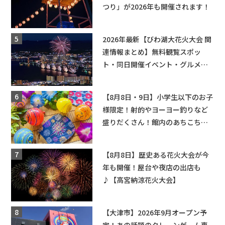
つり」が2026年も開催されます！
2026年最新【びわ湖大花火大会 関
連情報まとめ】無料観覧スポッ
ト・同日開催イベント・グルメマ
ップ・交通規制に近隣施設の駐車
場情報なども要チェック★
【8月8日・9日】小学生以下のお子
様限定！射的やヨーヨー釣りなど
盛りだくさん！館内のあちこちに
ちびっこ縁日開催♪【モリーブ】
【8月8日】歴史ある花火大会が今
年も開催！屋台や夜店の出店も
♪【高宮納涼花火大会】
【大津市】2026年9月オープン予
定！あの話題のクレーンゲーム専