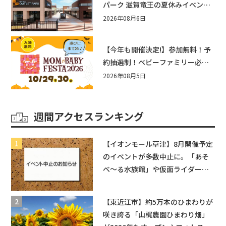
パーク 滋賀竜王の夏休みイベント
まとめ！びしょぬれ水あそび・激
2026年08月6日
辛グルメ・フォトコンテストまで
盛りだくさん！
【今年も開催決定!】参加無料！予
約抽選制！ベビーファミリー必見
☆入場無料☆10/29(木)30(金)ママ
2026年08月5日
ベビーフェスタ2026！親子で楽し
もう♪inピエリ守山
週間アクセスランキング
【イオンモール草津】8月開催予定
のイベントが多数中止に。「あそ
べ〜る水族館」や仮面ライダーシ
ョーなど
【東近江市】約5万本のひまわりが
咲き誇る「山梶農園ひまわり畑」