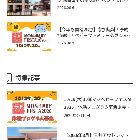
ク 滋賀竜王の夏休みイベントまと
め！びしょぬれ水あそび・激辛グル
2026.08.6
メ・フォトコンテストまで盛りだくさ
ん！
【今年も開催決定!】参加無料！予約
抽選制！ベビーファミリー必見☆入場
無料☆10/29(木)30(金)ママベビーフ
2026.08.5
ェスタ2026！親子で楽しもう♪inピ
エリ守山
特集記事
10/29(木)30㈮ママベビーフェスタ
2026！体験プログラム募集♪赤ち
ゃん向けイベントに出演しません
2026年08月6日
か？
【2026年8月】三井アウトレット