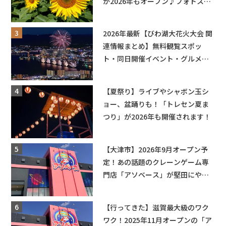
が2026年もオープン♪フォトスポ
ットやキッチンカーも登場！何度
も入園できるフリーパスも販売★
2026年最新【びわ湖大花火大会 関
連情報まとめ】無料観覧スポッ
ト・同日開催イベント・グルメマ
ップ・交通規制に近隣施設の駐車
場情報なども要チェック★
【夏祭り】ライブやシャボン玉シ
ョー、盆踊りも！「トレセン夏ま
つり」が2026年も開催されます！
【大津市】2026年9月オープン予
定！あの話題のクレーンゲーム専
門店「アソベース」が堅田にやっ
てくる！豊郷店に続く滋賀2店舗目
★
【行ってきた】滋賀最大級のワク
ワク！2025年11月オープンの「ア