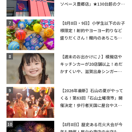
ソベース豊郷店」★130台超のクレ
ーンゲームで青果や日用品までゲ
ットできる新スポット！
【8月8日・9日】小学生以下のお子
様限定！射的やヨーヨー釣りなど
盛りだくさん！館内のあちこちに
ちびっこ縁日開催♪【モリーブ】
【週末のお出かけに♪】模擬店や
キッチンカーが20店舗以上！めだ
かすくいや、滋賀出身シンガーソ
ングライターによるライブなど。
【和邇ふれあい夏祭り】
【2026年最新】石山の夏がやって
くる！第63回「石山土曜夜市」開
催決定！歩行者天国に屋台やステ
ージが勢揃い【7月18日・25日・8
月1日】大津市
【8月8日】歴史ある花火大会が今
年も開催！屋台や夜店の出店も