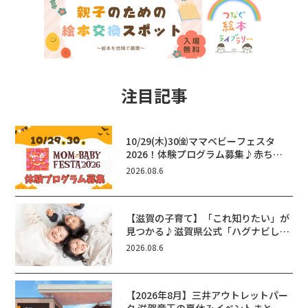
注目記事
10/29(木)30㈮ママベビーフェスタ
2026！体験プログラム募集♪赤ちゃ
ん向けイベントに出演しませんか？
2026.08.6
【滋賀の子育て】「これ知りたい」が
見つかる♪滋賀県公式「ハグナビし
が」使ってる？おでかけ・制度・子育
2026.08.6
てのお役立ち情報が満載！
【2026年8月】三井アウトレットパー