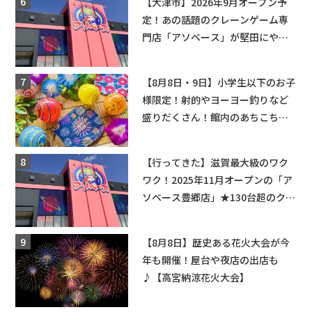
【大津市】2026年9月オープン予
定！あの話題のクレーンゲーム専
門店「アソベース」が堅田にやっ
てくる！豊郷店に続く滋賀2店舗目
★
【8月8日・9日】小学生以下のお子
様限定！射的やヨーヨー釣りなど
盛りだくさん！館内のあちこちに
ちびっこ縁日開催♪【モリーブ】
【行ってきた】滋賀最大級のワク
ワク！2025年11月オープンの「ア
ソベース豊郷店」★130台超のクレ
ーンゲームで青果や日用品までゲ
ットできる新スポット！
【8月8日】歴史ある花火大会が今
年も開催！屋台や夜店の出店も
♪【高宮納涼花火大会】