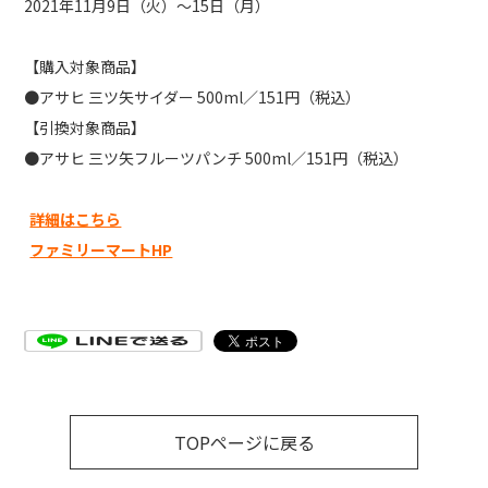
2021
年
11
月
9
日（火）～
15
日（月）
【購入対象商品】
●
アサヒ
三ツ矢サイダー
500ml
／
151
円（税込）
【引換対象商品】
●
アサヒ
三ツ矢フルーツパンチ
500ml
／
151
円（税込）
詳細はこちら
ファミリーマートHP
TOPページに戻る