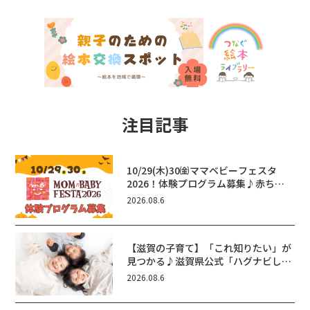
注目記事
10/29(木)30㈮ママベビーフェスタ
2026！体験プログラム募集♪赤ちゃ
ん向けイベントに出演しませんか？
2026.08.6
【滋賀の子育て】「これ知りたい」が
見つかる♪滋賀県公式「ハグナビし
が」使ってる？おでかけ・制度・子育
2026.08.6
てのお役立ち情報が満載！