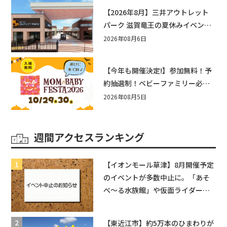
【2026年8月】三井アウトレット
パーク 滋賀竜王の夏休みイベント
まとめ！びしょぬれ水あそび・激
2026年08月6日
辛グルメ・フォトコンテストまで
盛りだくさん！
【今年も開催決定!】参加無料！予
約抽選制！ベビーファミリー必見
☆入場無料☆10/29(木)30(金)ママ
2026年08月5日
ベビーフェスタ2026！親子で楽し
もう♪inピエリ守山
週間アクセスランキング
【イオンモール草津】8月開催予定
のイベントが多数中止に。「あそ
べ〜る水族館」や仮面ライダーシ
ョーなど
【東近江市】約5万本のひまわりが