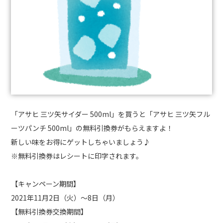
「アサヒ
三ツ矢サイダー
500ml
」を買うと「アサヒ
三ツ矢フル
ーツパンチ
500ml
」の無料引換券がもらえますよ！
新しい味をお得にゲットしちゃいましょう♪
※
無料引換券はレシートに印字されます。
【キャンペーン期間】
2021
年
11
月
2
日（火）～
8
日（月）
【無料引換券交換期間】