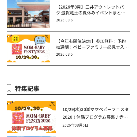
【2026年8月】三井アウトレットパー
ク 滋賀竜王の夏休みイベントまと
め！びしょぬれ水あそび・激辛グル
2026.08.6
メ・フォトコンテストまで盛りだくさ
ん！
【今年も開催決定!】参加無料！予約
抽選制！ベビーファミリー必見☆入場
無料☆10/29(木)30(金)ママベビーフ
2026.08.5
ェスタ2026！親子で楽しもう♪inピ
エリ守山
特集記事
10/29(木)30㈮ママベビーフェスタ
2026！体験プログラム募集♪赤ち
ゃん向けイベントに出演しません
2026年08月6日
か？