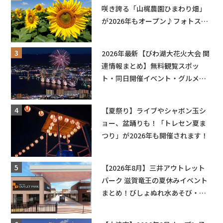
咲き誇る「山梶農園ひまわり畑」
が2026年もオープン♪フォトスポ
ットやキッチンカーも登場！何度
も入園できるフリーパスも販売★
2026年最新【びわ湖大花火大会 関
連情報まとめ】無料観覧スポッ
ト・同日開催イベント・グルメマ
ップ・交通規制に近隣施設の駐車
場情報なども要チェック★
【夏祭り】ライブやシャボン玉シ
ョー、盆踊りも！「トレセン夏ま
つり」が2026年も開催されます！
【2026年8月】三井アウトレット
パーク 滋賀竜王の夏休みイベント
まとめ！びしょぬれ水あそび・激
辛グルメ・フォトコンテストまで
盛りだくさん！