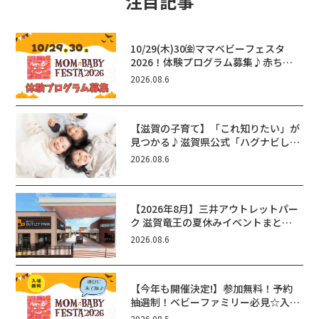
注目記事
10/29(木)30㈮ママベビーフェスタ
2026！体験プログラム募集♪赤ちゃ
ん向けイベントに出演しませんか？
2026.08.6
【滋賀の子育て】「これ知りたい」が
見つかる♪滋賀県公式「ハグナビし
が」使ってる？おでかけ・制度・子育
2026.08.6
てのお役立ち情報が満載！
【2026年8月】三井アウトレットパー
ク 滋賀竜王の夏休みイベントまと
め！びしょぬれ水あそび・激辛グル
2026.08.6
メ・フォトコンテストまで盛りだくさ
ん！
【今年も開催決定!】参加無料！予約
抽選制！ベビーファミリー必見☆入場
無料☆10/29(木)30(金)ママベビーフ
2026.08.5