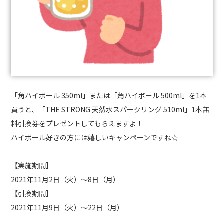
「角ハイボール
350ml
」または「角ハイボール
500ml
」を
1
本
買うと、「
THE STRONG
天然水スパークリング
510ml
」
1
本無
料引換券をプレゼントしてもらえますよ！
ハイボール好きの方には嬉しいキャンペーンですね
☆
【実施期間】
2021
年
11
月
2
日（火）～
8
日（月）
【引換期間】
2021
年
11
月
9
日（火）～
22
日（月）