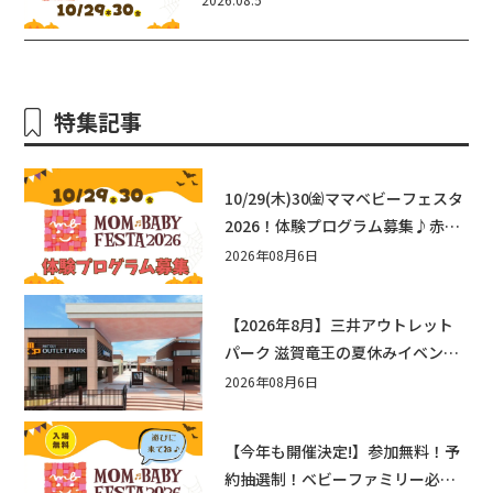
ェスタ2026！親子で楽しもう♪inピ
エリ守山
特集記事
10/29(木)30㈮ママベビーフェスタ
2026！体験プログラム募集♪赤ち
ゃん向けイベントに出演しません
2026年08月6日
か？
【2026年8月】三井アウトレット
パーク 滋賀竜王の夏休みイベント
まとめ！びしょぬれ水あそび・激
2026年08月6日
辛グルメ・フォトコンテストまで
盛りだくさん！
【今年も開催決定!】参加無料！予
約抽選制！ベビーファミリー必見