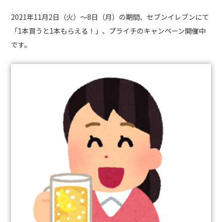
2021
年
11
月
2
日（火）～
8
日（月）
の期間、セブンイレブンにて
「
1
本買うと
1
本もらえる！」、プライチのキャンペーン開催中
です。