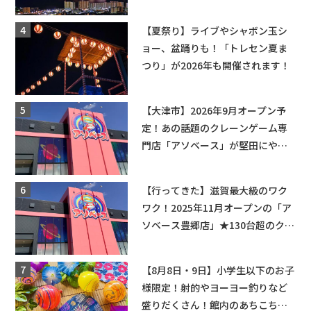
ップ・交通規制に近隣施設の駐車
場情報なども要チェック★
【夏祭り】ライブやシャボン玉シ
ョー、盆踊りも！「トレセン夏ま
つり」が2026年も開催されます！
【大津市】2026年9月オープン予
定！あの話題のクレーンゲーム専
門店「アソベース」が堅田にやっ
てくる！豊郷店に続く滋賀2店舗目
★
【行ってきた】滋賀最大級のワク
ワク！2025年11月オープンの「ア
ソベース豊郷店」★130台超のクレ
ーンゲームで青果や日用品までゲ
ットできる新スポット！
【8月8日・9日】小学生以下のお子
様限定！射的やヨーヨー釣りなど
盛りだくさん！館内のあちこちに