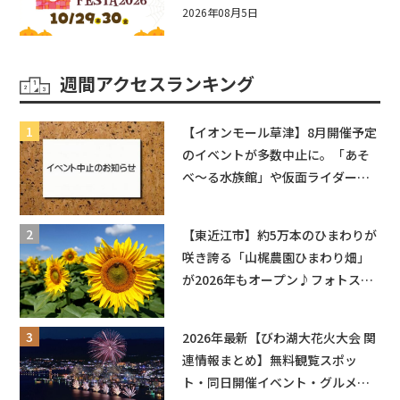
☆入場無料☆10/29(木)30(金)ママ
2026年08月5日
ベビーフェスタ2026！親子で楽し
もう♪inピエリ守山
週間アクセスランキング
【イオンモール草津】8月開催予定
のイベントが多数中止に。「あそ
べ〜る水族館」や仮面ライダーシ
ョーなど
【東近江市】約5万本のひまわりが
咲き誇る「山梶農園ひまわり畑」
が2026年もオープン♪フォトスポ
ットやキッチンカーも登場！何度
も入園できるフリーパスも販売★
2026年最新【びわ湖大花火大会 関
連情報まとめ】無料観覧スポッ
ト・同日開催イベント・グルメマ