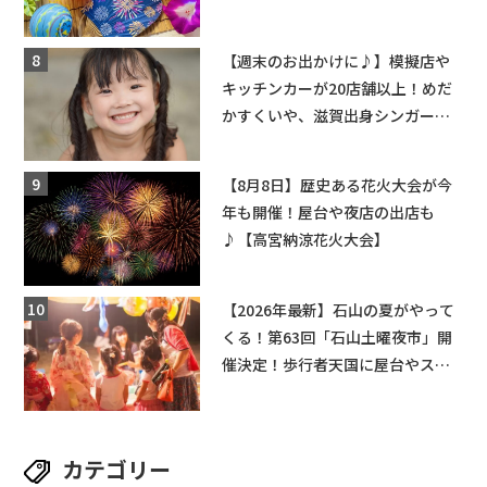
ちびっこ縁日開催♪【モリーブ】
【週末のお出かけに♪】模擬店や
キッチンカーが20店舗以上！めだ
かすくいや、滋賀出身シンガーソ
ングライターによるライブなど。
【和邇ふれあい夏祭り】
【8月8日】歴史ある花火大会が今
年も開催！屋台や夜店の出店も
♪【高宮納涼花火大会】
【2026年最新】石山の夏がやって
くる！第63回「石山土曜夜市」開
催決定！歩行者天国に屋台やステ
ージが勢揃い【7月18日・25日・8
月1日】大津市
カテゴリー