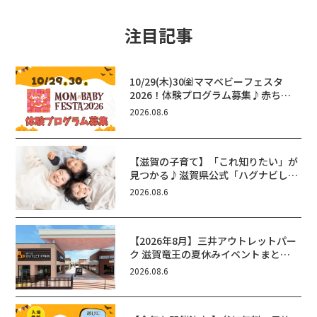
注目記事
10/29(木)30㈮ママベビーフェスタ
2026！体験プログラム募集♪赤ちゃ
ん向けイベントに出演しませんか？
2026.08.6
【滋賀の子育て】「これ知りたい」が
見つかる♪滋賀県公式「ハグナビし
が」使ってる？おでかけ・制度・子育
2026.08.6
てのお役立ち情報が満載！
【2026年8月】三井アウトレットパー
ク 滋賀竜王の夏休みイベントまと
め！びしょぬれ水あそび・激辛グル
2026.08.6
メ・フォトコンテストまで盛りだくさ
ん！