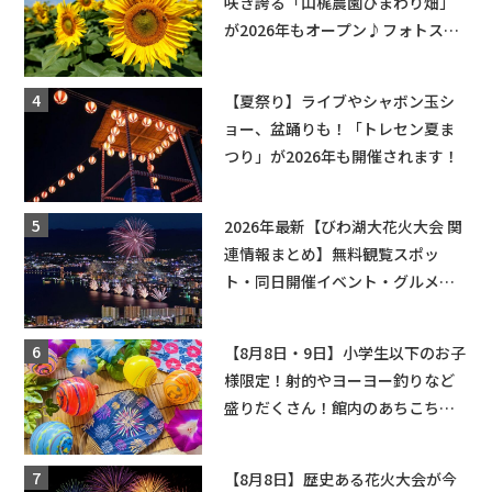
咲き誇る「山梶農園ひまわり畑」
が2026年もオープン♪フォトスポ
ットやキッチンカーも登場！何度
も入園できるフリーパスも販売★
【夏祭り】ライブやシャボン玉シ
ョー、盆踊りも！「トレセン夏ま
つり」が2026年も開催されます！
2026年最新【びわ湖大花火大会 関
連情報まとめ】無料観覧スポッ
ト・同日開催イベント・グルメマ
ップ・交通規制に近隣施設の駐車
場情報なども要チェック★
【8月8日・9日】小学生以下のお子
様限定！射的やヨーヨー釣りなど
盛りだくさん！館内のあちこちに
ちびっこ縁日開催♪【モリーブ】
【8月8日】歴史ある花火大会が今