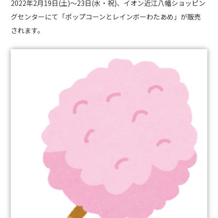
2022
年
2
月
19
日
(
土
)
～
23
日
(
水・祝
)
、イオン近江八幡ショッピン
グセンターにて「ポップコーンとレインボーわたあめ」が販売
されます。