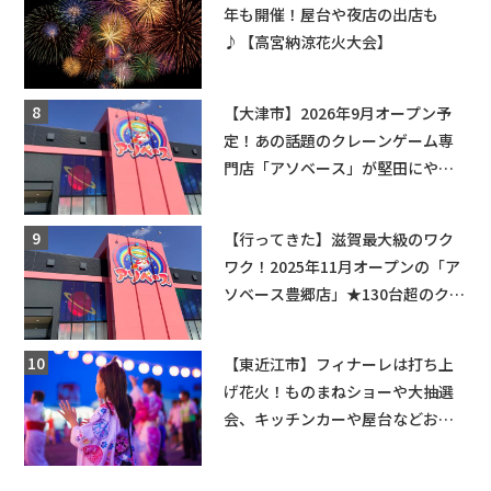
年も開催！屋台や夜店の出店も
♪【高宮納涼花火大会】
【大津市】2026年9月オープン予
定！あの話題のクレーンゲーム専
門店「アソベース」が堅田にやっ
てくる！豊郷店に続く滋賀2店舗目
★
【行ってきた】滋賀最大級のワク
ワク！2025年11月オープンの「ア
ソベース豊郷店」★130台超のクレ
ーンゲームで青果や日用品までゲ
ットできる新スポット！
【東近江市】フィナーレは打ち上
げ花火！ものまねショーや大抽選
会、キッチンカーや屋台などお楽
しみ満載★「ことう夏まつり こと
ぼん2026」がひばり公園で開催！