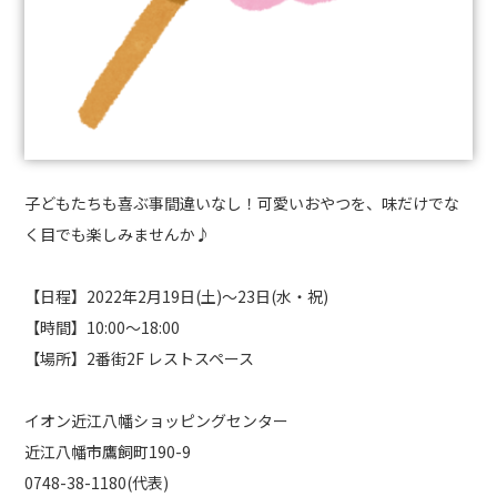
子どもたちも喜ぶ事間違いなし！可愛いおやつを、味だけでな
く目でも楽しみませんか♪
【日程】
2022
年
2
月
19
日
(
土
)
～
23
日
(
水・祝
)
【時間】
10:00
～
18:00
【場所】
2
番街
2F
レストスペース
イオン近江八幡ショッピングセンター
近江八幡市鷹飼町
190-9
0748-38-1180
(
代表
)