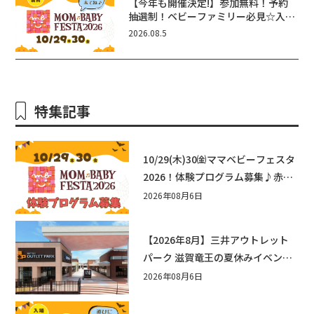
【今年も開催決定!】参加無料！予約
抽選制！ベビーファミリー必見☆入場
無料☆10/29(木)30(金)ママベビーフ
2026.08.5
ェスタ2026！親子で楽しもう♪inピ
エリ守山
特集記事
10/29(木)30㈮ママベビーフェスタ
2026！体験プログラム募集♪赤ち
ゃん向けイベントに出演しません
2026年08月6日
か？
【2026年8月】三井アウトレット
パーク 滋賀竜王の夏休みイベント
まとめ！びしょぬれ水あそび・激
2026年08月6日
辛グルメ・フォトコンテストまで
盛りだくさん！