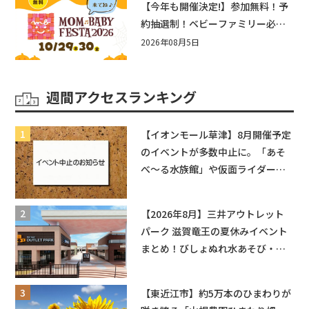
【今年も開催決定!】参加無料！予
約抽選制！ベビーファミリー必見
☆入場無料☆10/29(木)30(金)ママ
2026年08月5日
ベビーフェスタ2026！親子で楽し
もう♪inピエリ守山
週間アクセスランキング
【イオンモール草津】8月開催予定
のイベントが多数中止に。「あそ
べ〜る水族館」や仮面ライダーシ
ョーなど
【2026年8月】三井アウトレット
パーク 滋賀竜王の夏休みイベント
まとめ！びしょぬれ水あそび・激
辛グルメ・フォトコンテストまで
盛りだくさん！
【東近江市】約5万本のひまわりが