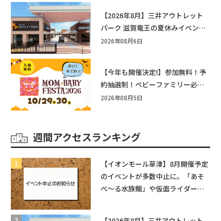
【2026年8月】三井アウトレット
パーク 滋賀竜王の夏休みイベント
まとめ！びしょぬれ水あそび・激
2026年08月6日
辛グルメ・フォトコンテストまで
盛りだくさん！
【今年も開催決定!】参加無料！予
約抽選制！ベビーファミリー必見
☆入場無料☆10/29(木)30(金)ママ
2026年08月5日
ベビーフェスタ2026！親子で楽し
もう♪inピエリ守山
週間アクセスランキング
【イオンモール草津】8月開催予定
のイベントが多数中止に。「あそ
べ〜る水族館」や仮面ライダーシ
ョーなど
【2026年8月】三井アウトレット