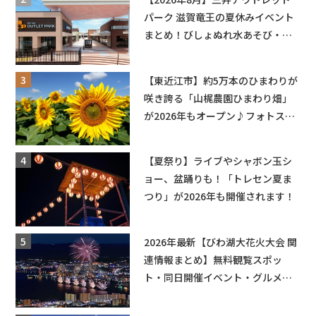
パーク 滋賀竜王の夏休みイベント
まとめ！びしょぬれ水あそび・激
辛グルメ・フォトコンテストまで
盛りだくさん！
【東近江市】約5万本のひまわりが
咲き誇る「山梶農園ひまわり畑」
が2026年もオープン♪フォトスポ
ットやキッチンカーも登場！何度
も入園できるフリーパスも販売★
【夏祭り】ライブやシャボン玉シ
ョー、盆踊りも！「トレセン夏ま
つり」が2026年も開催されます！
2026年最新【びわ湖大花火大会 関
連情報まとめ】無料観覧スポッ
ト・同日開催イベント・グルメマ
ップ・交通規制に近隣施設の駐車
場情報なども要チェック★