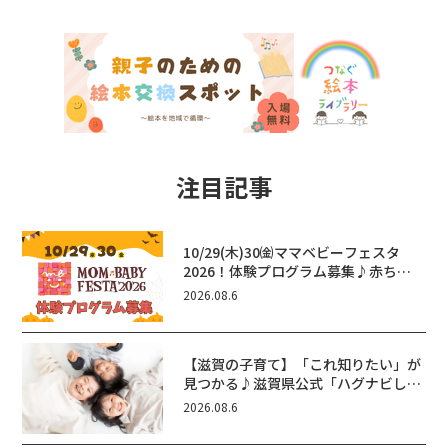
注目記事
10/29(木)30㈮ママベビーフェスタ
2026！体験プログラム募集♪赤ちゃ
ん向けイベントに出演しませんか？
2026.08.6
【滋賀の子育て】「これ知りたい」が
見つかる♪滋賀県公式「ハグナビし
が」使ってる？おでかけ・制度・子育
2026.08.6
てのお役立ち情報が満載！