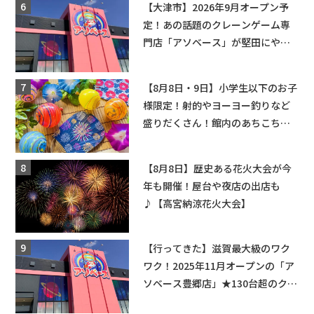
【大津市】2026年9月オープン予
定！あの話題のクレーンゲーム専
門店「アソベース」が堅田にやっ
てくる！豊郷店に続く滋賀2店舗目
★
【8月8日・9日】小学生以下のお子
様限定！射的やヨーヨー釣りなど
盛りだくさん！館内のあちこちに
ちびっこ縁日開催♪【モリーブ】
【8月8日】歴史ある花火大会が今
年も開催！屋台や夜店の出店も
♪【高宮納涼花火大会】
【行ってきた】滋賀最大級のワク
ワク！2025年11月オープンの「ア
ソベース豊郷店」★130台超のクレ
ーンゲームで青果や日用品までゲ