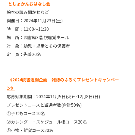
としょかんおはなし会
絵本の読み聞かせなど
開催日：2024年11月23日(土)
時 間：11:00～11:30
場 所：図書館3階 視聴覚ホール
対 象：幼児・児童とその保護者
定 員：先着20名
＝＝
《2024読書週間企画 雑誌のふろくプレゼントキャンペー
ン》
応募対象期間：2024年11月5日(火)～12月8日(日)
プレゼントコースと当選者数(合計50名)
①子どもコース10名
②カレンダー・スケジュール帳コース20名
③小物・雑貨コース20名