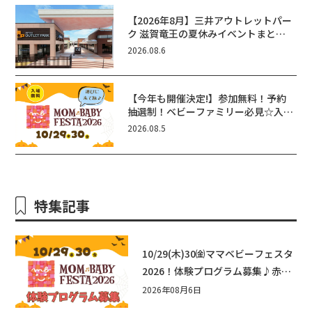
【2026年8月】三井アウトレットパー
ク 滋賀竜王の夏休みイベントまと
め！びしょぬれ水あそび・激辛グル
2026.08.6
メ・フォトコンテストまで盛りだくさ
ん！
【今年も開催決定!】参加無料！予約
抽選制！ベビーファミリー必見☆入場
無料☆10/29(木)30(金)ママベビーフ
2026.08.5
ェスタ2026！親子で楽しもう♪inピ
エリ守山
特集記事
10/29(木)30㈮ママベビーフェスタ
2026！体験プログラム募集♪赤ち
ゃん向けイベントに出演しません
2026年08月6日
か？