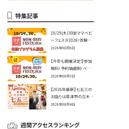
特集記事
10/29(木)30㈮ママベビ
ーフェスタ2026！体験プ
ログラム募集♪赤ちゃん
2026年08月6日
向けイベントに出演しま
【今年も開催決定!】参加
せんか？
無料！予約抽選制！ベビ
ーファミリー必見☆入場
2026年08月5日
無料☆10/29(木)30(金)
【2026年最新】七五三の
ママベビーフェスタ
お詣りは草津市の立木神
2026！親子で楽しもう
社へ♪七五三お祝い企
♪inピエリ守山
2026年08月4日
画をご紹介！
週間アクセスランキング