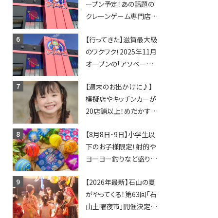
ープン予定！あの話題の
クレーンゲーム専門店
「アソベース」が堅田にや
【行ってきた】滋賀最大級
ってくる！豊郷店に続く滋
のワクワク！2025年11月
賀2店舗目★
オープンの「アソベース
豊郷店」★130台超のク
【週末のお出かけに♪】
レーンゲームで青果や日
模擬店やキッチンカーが
用品までゲットできる新
20店舗以上！めだかすく
スポット！
いや、滋賀出身シンガー
【8月8日・9日】小学生以
ソングライターによるライ
下のお子様限定！射的や
ブなど。【和邇ふれあい夏
ヨーヨー釣りなど盛りだ
祭り】
くさん！館内のあちこちに
【2026年最新】石山の夏
ちびっこ縁日開催♪【モリ
がやってくる！第63回「石
ーブ】
山土曜夜市」開催決定！