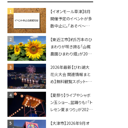
【イオンモール草津】8月
開催予定のイベントが多
数中止に。「あそべ〜る
水族館」や仮面ライダー
【東近江市】約5万本のひ
ショーなど
まわりが咲き誇る「山梶
農園ひまわり畑」が2026
年もオープン♪フォトス
2026年最新【びわ湖大
ポットやキッチンカーも
花火大会 関連情報まと
登場！何度も入園できる
め】無料観覧スポット・同
フリーパスも販売★
日開催イベント・グルメマ
【夏祭り】ライブやシャボ
ップ・交通規制に近隣施
ン玉ショー、盆踊りも！「ト
設の駐車場情報なども
レセン夏まつり」が2026
要チェック★
年も開催されます！
【大津市】2026年9月オ