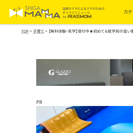
カテ
TOP
>
子育て
>
【無料体験・見学】受付中★初めて＆就学前の習い事に
PR