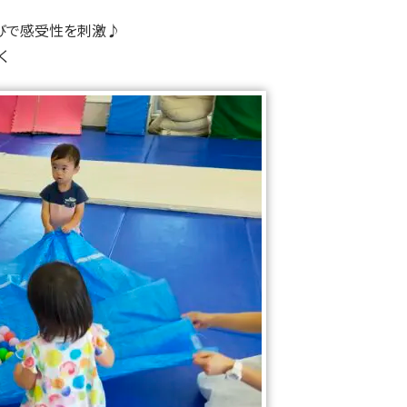
びで感受性を刺激♪
く