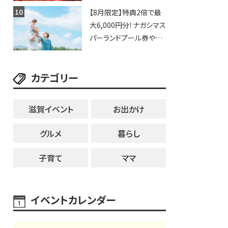
歩行者天国に屋台やステ
【8月限定】特典2倍で最
ージが勢揃い【7月18日・
大6,000円分！ナガシマス
25日・8月1日】大津市
パーランドプール券や人
気パスタ券も当たる☆夏
休みは「ハウスセレクショ
カテゴリー
ン彦根」へGO！
滋賀イベント
お出かけ
グルメ
暮らし
子育て
ママ
イベントカレンダー