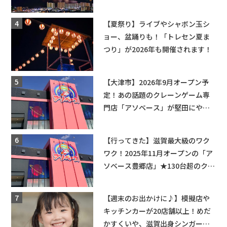
ップ・交通規制に近隣施設の駐車
場情報なども要チェック★
【夏祭り】ライブやシャボン玉シ
ョー、盆踊りも！「トレセン夏ま
つり」が2026年も開催されます！
【大津市】2026年9月オープン予
定！あの話題のクレーンゲーム専
門店「アソベース」が堅田にやっ
てくる！豊郷店に続く滋賀2店舗目
★
【行ってきた】滋賀最大級のワク
ワク！2025年11月オープンの「ア
ソベース豊郷店」★130台超のクレ
ーンゲームで青果や日用品までゲ
ットできる新スポット！
【週末のお出かけに♪】模擬店や
キッチンカーが20店舗以上！めだ
かすくいや、滋賀出身シンガーソ