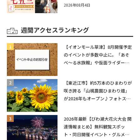
い企画をご紹介！
2026年08月4日
週間アクセスランキング
【イオンモール草津】8月開催予定
のイベントが多数中止に。「あそ
べ〜る水族館」や仮面ライダーシ
ョーなど
【東近江市】約5万本のひまわりが
咲き誇る「山梶農園ひまわり畑」
が2026年もオープン♪フォトスポ
ットやキッチンカーも登場！何度
も入園できるフリーパスも販売★
2026年最新【びわ湖大花火大会 関
連情報まとめ】無料観覧スポッ
ト・同日開催イベント・グルメマ