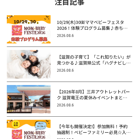
注目記事
10/29(木)30㈮ママベビーフェスタ
2026！体験プログラム募集♪赤ちゃ
ん向けイベントに出演しませんか？
2026.08.6
【滋賀の子育て】「これ知りたい」が
見つかる♪滋賀県公式「ハグナビし
が」使ってる？おでかけ・制度・子育
2026.08.6
てのお役立ち情報が満載！
【2026年8月】三井アウトレットパー
ク 滋賀竜王の夏休みイベントまと
め！びしょぬれ水あそび・激辛グル
2026.08.6
メ・フォトコンテストまで盛りだくさ
ん！
【今年も開催決定!】参加無料！予約
抽選制！ベビーファミリー必見☆入場
無料☆10/29(木)30(金)ママベビーフ