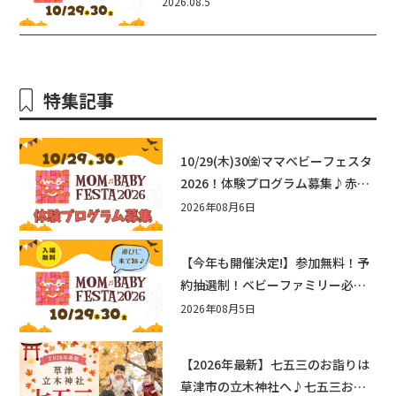
2026.08.5
ェスタ2026！親子で楽しもう♪inピ
エリ守山
特集記事
10/29(木)30㈮ママベビーフェスタ
2026！体験プログラム募集♪赤ち
ゃん向けイベントに出演しません
2026年08月6日
か？
【今年も開催決定!】参加無料！予
約抽選制！ベビーファミリー必見
☆入場無料☆10/29(木)30(金)ママ
2026年08月5日
ベビーフェスタ2026！親子で楽し
もう♪inピエリ守山
【2026年最新】七五三のお詣りは
草津市の立木神社へ♪七五三お祝