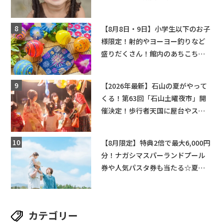
ングライターによるライブなど。
【和邇ふれあい夏祭り】
【8月8日・9日】小学生以下のお子
様限定！射的やヨーヨー釣りなど
盛りだくさん！館内のあちこちに
ちびっこ縁日開催♪【モリーブ】
【2026年最新】石山の夏がやって
くる！第63回「石山土曜夜市」開
催決定！歩行者天国に屋台やステ
ージが勢揃い【7月18日・25日・8
月1日】大津市
【8月限定】特典2倍で最大6,000円
分！ナガシマスパーランドプール
券や人気パスタ券も当たる☆夏休
みは「ハウスセレクション彦根」
へGO！
カテゴリー