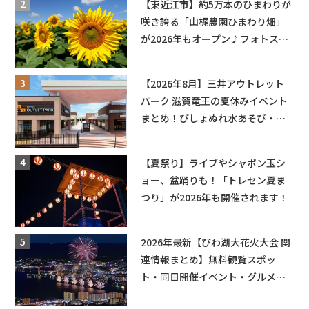
【東近江市】約5万本のひまわりが
咲き誇る「山梶農園ひまわり畑」
が2026年もオープン♪フォトスポ
ットやキッチンカーも登場！何度
も入園できるフリーパスも販売★
【2026年8月】三井アウトレット
パーク 滋賀竜王の夏休みイベント
まとめ！びしょぬれ水あそび・激
辛グルメ・フォトコンテストまで
盛りだくさん！
【夏祭り】ライブやシャボン玉シ
ョー、盆踊りも！「トレセン夏ま
つり」が2026年も開催されます！
2026年最新【びわ湖大花火大会 関
連情報まとめ】無料観覧スポッ
ト・同日開催イベント・グルメマ
ップ・交通規制に近隣施設の駐車