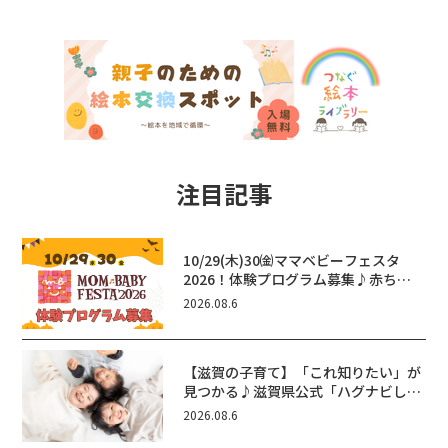
注目記事
10/29(木)30㈮ママベビーフェスタ
2026！体験プログラム募集♪赤ちゃ
ん向けイベントに出演しませんか？
2026.08.6
【滋賀の子育て】「これ知りたい」が
見つかる♪滋賀県公式「ハグナビし
が」使ってる？おでかけ・制度・子育
2026.08.6
てのお役立ち情報が満載！