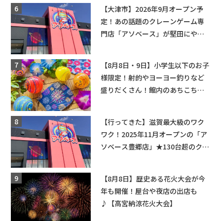
場情報なども要チェック★
【大津市】2026年9月オープン予
定！あの話題のクレーンゲーム専
門店「アソベース」が堅田にやっ
てくる！豊郷店に続く滋賀2店舗目
★
【8月8日・9日】小学生以下のお子
様限定！射的やヨーヨー釣りなど
盛りだくさん！館内のあちこちに
ちびっこ縁日開催♪【モリーブ】
【行ってきた】滋賀最大級のワク
ワク！2025年11月オープンの「ア
ソベース豊郷店」★130台超のクレ
ーンゲームで青果や日用品までゲ
ットできる新スポット！
【8月8日】歴史ある花火大会が今
年も開催！屋台や夜店の出店も
♪【高宮納涼花火大会】