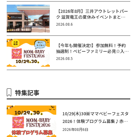
【2026年8月】三井アウトレットパー
ク 滋賀竜王の夏休みイベントまと
め！びしょぬれ水あそび・激辛グル
2026.08.6
メ・フォトコンテストまで盛りだくさ
ん！
【今年も開催決定!】参加無料！予約
抽選制！ベビーファミリー必見☆入場
無料☆10/29(木)30(金)ママベビーフ
2026.08.5
ェスタ2026！親子で楽しもう♪inピ
エリ守山
特集記事
10/29(木)30㈮ママベビーフェスタ
2026！体験プログラム募集♪赤ち
ゃん向けイベントに出演しません
2026年08月6日
か？