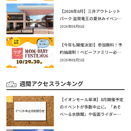
【2026年8月】三井アウトレット
パーク 滋賀竜王の夏休みイベント
まとめ！びしょぬれ水あそび・激
2026年08月6日
辛グルメ・フォトコンテストまで
盛りだくさん！
【今年も開催決定!】参加無料！予
約抽選制！ベビーファミリー必見
☆入場無料☆10/29(木)30(金)ママ
2026年08月5日
ベビーフェスタ2026！親子で楽し
もう♪inピエリ守山
週間アクセスランキング
【イオンモール草津】8月開催予定
のイベントが多数中止に。「あそ
べ〜る水族館」や仮面ライダーシ
ョーなど