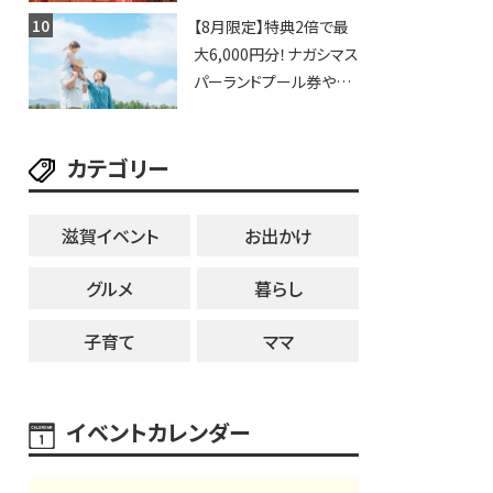
歩行者天国に屋台やステ
【8月限定】特典2倍で最
ージが勢揃い【7月18日・
大6,000円分！ナガシマス
25日・8月1日】大津市
パーランドプール券や人
気パスタ券も当たる☆夏
休みは「ハウスセレクショ
カテゴリー
ン彦根」へGO！
滋賀イベント
お出かけ
グルメ
暮らし
子育て
ママ
イベントカレンダー