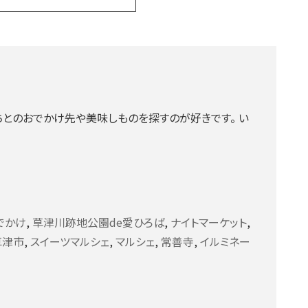
ちとのおでかけ先や美味しものを探すのが好きです。 い
でかけ
,
草津川跡地公園de愛ひろば
,
ナイトマーケット
,
草津市
,
スイーツマルシェ
,
マルシェ
,
常善寺
,
イルミネー