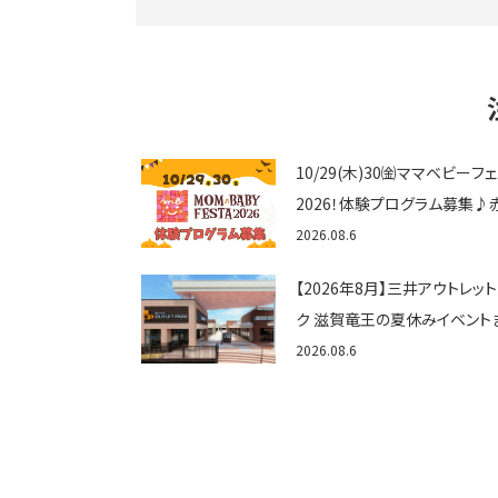
10/29(木)30㈮ママベビーフ
2026！体験プログラム募集♪
ゃん向けイベントに出演しませ
2026.08.6
か？
【2026年8月】三井アウトレッ
ク 滋賀竜王の夏休みイベント
め！びしょぬれ水あそび・激辛
2026.08.6
メ・フォトコンテストまで盛りだ
ん！