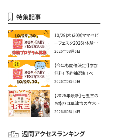
特集記事
10/29(木)30㈮ママベビ
ーフェスタ2026！体験プ
ログラム募集♪赤ちゃん
2026年08月6日
向けイベントに出演しま
【今年も開催決定!】参加
せんか？
無料！予約抽選制！ベビ
ーファミリー必見☆入場
2026年08月5日
無料☆10/29(木)30(金)
【2026年最新】七五三の
ママベビーフェスタ
お詣りは草津市の立木神
2026！親子で楽しもう
社へ♪七五三お祝い企
♪inピエリ守山
2026年08月4日
画をご紹介！
週間アクセスランキング