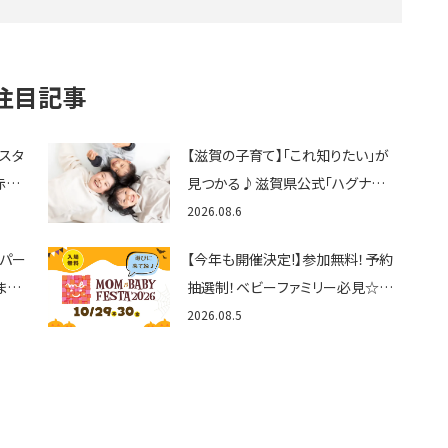
注目記事
ェスタ
【滋賀の子育て】「これ知りたい」が
赤ち
見つかる♪滋賀県公式「ハグナビ
ん
しが」使ってる？おでかけ・制度・子
2026.08.6
育てのお役立ち情報が満載！
トパー
【今年も開催決定!】参加無料！予約
まと
抽選制！ベビーファミリー必見☆入
グル
場無料☆10/29(木)30(金)ママベ
2026.08.5
くさ
ビーフェスタ2026！親子で楽しもう
♪inピエリ守山