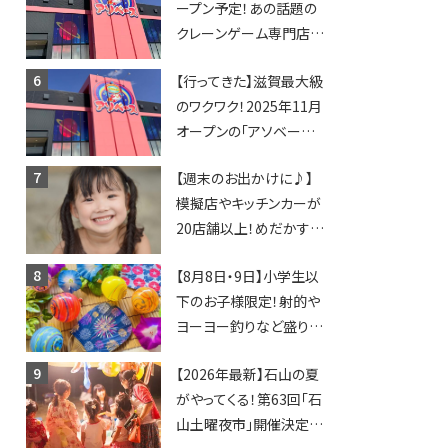
ープン予定！あの話題の
クレーンゲーム専門店
「アソベース」が堅田にや
【行ってきた】滋賀最大級
ってくる！豊郷店に続く滋
のワクワク！2025年11月
賀2店舗目★
オープンの「アソベース
豊郷店」★130台超のク
【週末のお出かけに♪】
レーンゲームで青果や日
模擬店やキッチンカーが
用品までゲットできる新
20店舗以上！めだかすく
スポット！
いや、滋賀出身シンガー
【8月8日・9日】小学生以
ソングライターによるライ
下のお子様限定！射的や
ブなど。【和邇ふれあい夏
ヨーヨー釣りなど盛りだ
祭り】
くさん！館内のあちこちに
【2026年最新】石山の夏
ちびっこ縁日開催♪【モリ
がやってくる！第63回「石
ーブ】
山土曜夜市」開催決定！