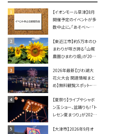
【イオンモール草津】8月
開催予定のイベントが多
数中止に。「あそべ〜る
水族館」や仮面ライダー
【東近江市】約5万本のひ
ショーなど
まわりが咲き誇る「山梶
農園ひまわり畑」が2026
年もオープン♪フォトス
2026年最新【びわ湖大
ポットやキッチンカーも
花火大会 関連情報まと
登場！何度も入園できる
め】無料観覧スポット・同
フリーパスも販売★
日開催イベント・グルメマ
【夏祭り】ライブやシャボ
ップ・交通規制に近隣施
ン玉ショー、盆踊りも！「ト
設の駐車場情報なども
レセン夏まつり」が2026
要チェック★
年も開催されます！
【大津市】2026年9月オ