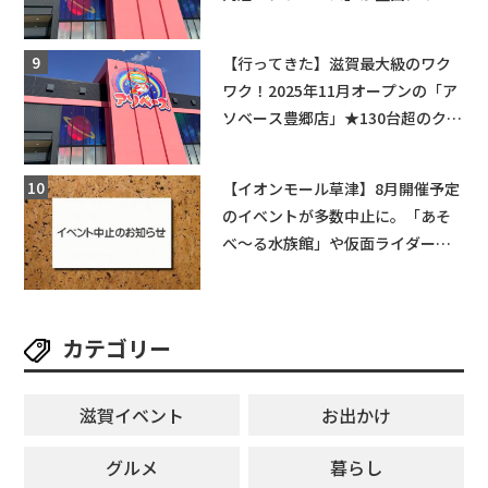
てくる！豊郷店に続く滋賀2店舗目
★
【行ってきた】滋賀最大級のワク
ワク！2025年11月オープンの「ア
ソベース豊郷店」★130台超のクレ
ーンゲームで青果や日用品までゲ
ットできる新スポット！
【イオンモール草津】8月開催予定
のイベントが多数中止に。「あそ
べ〜る水族館」や仮面ライダーシ
ョーなど
カテゴリー
滋賀イベント
お出かけ
グルメ
暮らし