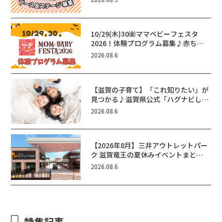
か？
10/29(木)30㈮ママベビーフェスタ
2026！体験プログラム募集♪赤ちゃ
ん向けイベントに出演しませんか？
2026.08.6
【滋賀の子育て】「これ知りたい」が
見つかる♪滋賀県公式「ハグナビし
が」使ってる？おでかけ・制度・子育
2026.08.6
てのお役立ち情報が満載！
【2026年8月】三井アウトレットパー
ク 滋賀竜王の夏休みイベントまと
め！びしょぬれ水あそび・激辛グル
2026.08.6
メ・フォトコンテストまで盛りだくさ
ん！
特集記事