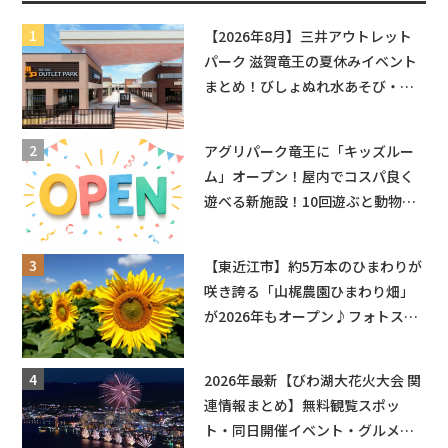
【2026年8月】三井アウトレット
パーク 滋賀竜王の夏休みイベント
まとめ！びしょぬれ水あそび・激
辛グルメ・フォトコンテストまで
盛りだくさん！
アグリパーク竜王に「キッズルー
ム」オープン！屋内でコスパ良く
遊べる新施設！10回遊ぶと動物触
れ合いが無料に★
【東近江市】約5万本のひまわりが
咲き誇る「山梶農園ひまわり畑」
が2026年もオープン♪フォトスポ
ットやキッチンカーも登場！何度
も入園できるフリーパスも販売★
2026年最新【びわ湖大花火大会 関
連情報まとめ】無料観覧スポッ
ト・同日開催イベント・グルメマ