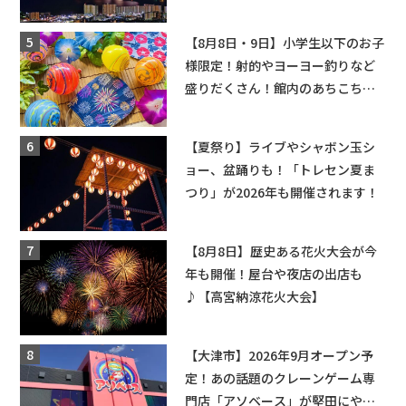
ップ・交通規制に近隣施設の駐車
場情報なども要チェック★
【8月8日・9日】小学生以下のお子
様限定！射的やヨーヨー釣りなど
盛りだくさん！館内のあちこちに
ちびっこ縁日開催♪【モリーブ】
【夏祭り】ライブやシャボン玉シ
ョー、盆踊りも！「トレセン夏ま
つり」が2026年も開催されます！
【8月8日】歴史ある花火大会が今
年も開催！屋台や夜店の出店も
♪【高宮納涼花火大会】
【大津市】2026年9月オープン予
定！あの話題のクレーンゲーム専
門店「アソベース」が堅田にやっ