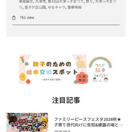
車両展示
,
大津市
,
第42回大津っ子まつり
,
祭り
,
大津っ子まつ
り
,
皇子が丘公園
,
ゆるキャラ
,
警察車両
761 view
注目記事
ファミリーピースフェスタ2026秋★
子育て世代向けに告知&披露の場とし
て♪ステージ又はブース出店しません
2026.08.9