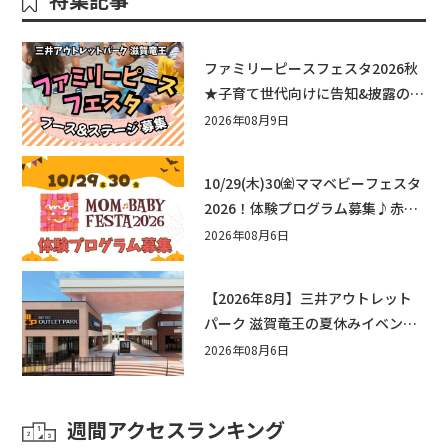
ファミリーピースフェスタ2026秋
★子育て世代向けに告知&披露の場
として♪ステージ又はブース出店
2026年08月9日
しませんか？
10/29(木)30㈮ママベビーフェスタ
2026！体験プログラム募集♪赤ち
ゃん向けイベントに出演しません
2026年08月6日
か？
【2026年8月】三井アウトレット
パーク 滋賀竜王の夏休みイベント
まとめ！びしょぬれ水あそび・激
2026年08月6日
辛グルメ・フォトコンテストまで
盛りだくさん！
週間アクセスランキング