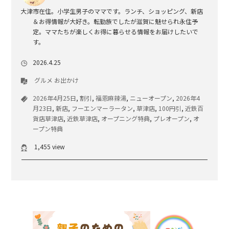
大津市在住。小学生男子のママです。ランチ、ショッピング、新店
＆お得情報が大好き。転勤族でしたが滋賀に魅せられ永住予
定。ママたちが楽しくお得に暮らせる情報をお届けしたいで
す。
2026.4.25
グルメ
お出かけ
2026年4月25日
,
割引
,
福恩麻辣湯
,
ニューオープン
,
2026年4
月23日
,
新店
,
フーエンマーラータン
,
草津店
,
100円引
,
近鉄百
貨店草津店
,
近鉄草津店
,
オープニング特典
,
プレオープン
,
オ
ープン特典
1,455 view