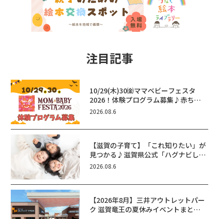
注目記事
10/29(木)30㈮ママベビーフェスタ
2026！体験プログラム募集♪赤ちゃ
ん向けイベントに出演しませんか？
2026.08.6
【滋賀の子育て】「これ知りたい」が
見つかる♪滋賀県公式「ハグナビし
が」使ってる？おでかけ・制度・子育
2026.08.6
てのお役立ち情報が満載！
【2026年8月】三井アウトレットパー
ク 滋賀竜王の夏休みイベントまと
め！びしょぬれ水あそび・激辛グル