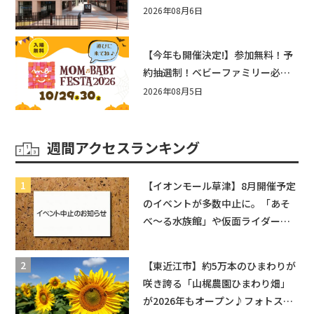
まとめ！びしょぬれ水あそび・激
2026年08月6日
辛グルメ・フォトコンテストまで
盛りだくさん！
【今年も開催決定!】参加無料！予
約抽選制！ベビーファミリー必見
☆入場無料☆10/29(木)30(金)ママ
2026年08月5日
ベビーフェスタ2026！親子で楽し
もう♪inピエリ守山
週間アクセスランキング
【イオンモール草津】8月開催予定
のイベントが多数中止に。「あそ
べ〜る水族館」や仮面ライダーシ
ョーなど
【東近江市】約5万本のひまわりが
咲き誇る「山梶農園ひまわり畑」
が2026年もオープン♪フォトスポ