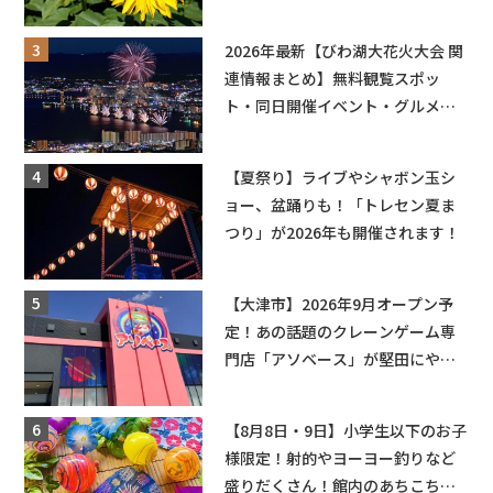
ットやキッチンカーも登場！何度
も入園できるフリーパスも販売★
2026年最新【びわ湖大花火大会 関
連情報まとめ】無料観覧スポッ
ト・同日開催イベント・グルメマ
ップ・交通規制に近隣施設の駐車
場情報なども要チェック★
【夏祭り】ライブやシャボン玉シ
ョー、盆踊りも！「トレセン夏ま
つり」が2026年も開催されます！
【大津市】2026年9月オープン予
定！あの話題のクレーンゲーム専
門店「アソベース」が堅田にやっ
てくる！豊郷店に続く滋賀2店舗目
★
【8月8日・9日】小学生以下のお子
様限定！射的やヨーヨー釣りなど
盛りだくさん！館内のあちこちに