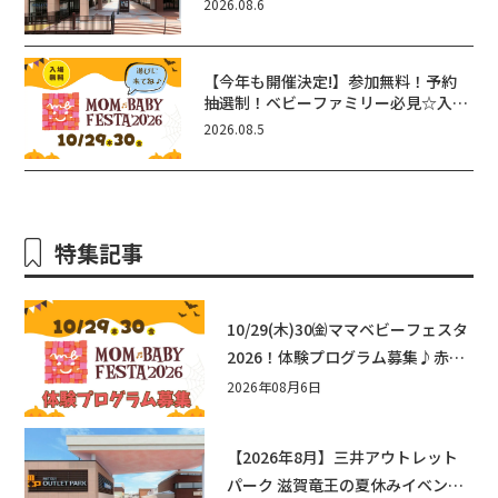
2026.08.6
メ・フォトコンテストまで盛りだくさ
ん！
【今年も開催決定!】参加無料！予約
抽選制！ベビーファミリー必見☆入場
無料☆10/29(木)30(金)ママベビーフ
2026.08.5
ェスタ2026！親子で楽しもう♪inピ
エリ守山
特集記事
10/29(木)30㈮ママベビーフェスタ
2026！体験プログラム募集♪赤ち
ゃん向けイベントに出演しません
2026年08月6日
か？
【2026年8月】三井アウトレット
パーク 滋賀竜王の夏休みイベント