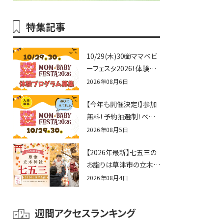
特集記事
10/29(木)30㈮ママベビ
ーフェスタ2026！体験プ
ログラム募集♪赤ちゃん
2026年08月6日
向けイベントに出演しま
【今年も開催決定!】参加
せんか？
無料！予約抽選制！ベビ
ーファミリー必見☆入場
2026年08月5日
無料☆10/29(木)30(金)
【2026年最新】七五三の
ママベビーフェスタ
お詣りは草津市の立木神
2026！親子で楽しもう
社へ♪七五三お祝い企
♪inピエリ守山
2026年08月4日
画をご紹介！
週間アクセスランキング