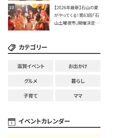
いや、滋賀出身シンガー
【2026年最新】石山の夏
ソングライターによるライ
がやってくる！第63回「石
ブなど。【和邇ふれあい夏
山土曜夜市」開催決定！
祭り】
歩行者天国に屋台やステ
ージが勢揃い【7月18日・
カテゴリー
25日・8月1日】大津市
滋賀イベント
お出かけ
グルメ
暮らし
子育て
ママ
イベントカレンダー