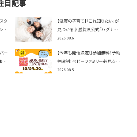
注目記事
ェスタ
【滋賀の子育て】「これ知りたい」が
赤ち
見つかる♪滋賀県公式「ハグナビ
ん
しが」使ってる？おでかけ・制度・子
2026.08.6
育てのお役立ち情報が満載！
トパー
【今年も開催決定!】参加無料！予約
まと
抽選制！ベビーファミリー必見☆入
グル
場無料☆10/29(木)30(金)ママベ
2026.08.5
くさ
ビーフェスタ2026！親子で楽しもう
♪inピエリ守山