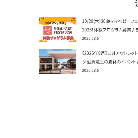
10/29(木)30㈮ママベビーフ
2026！体験プログラム募集♪
ゃん向けイベントに出演しませ
2026.08.6
か？
【2026年8月】三井アウトレッ
ク 滋賀竜王の夏休みイベント
め！びしょぬれ水あそび・激辛
2026.08.6
メ・フォトコンテストまで盛りだ
ん！