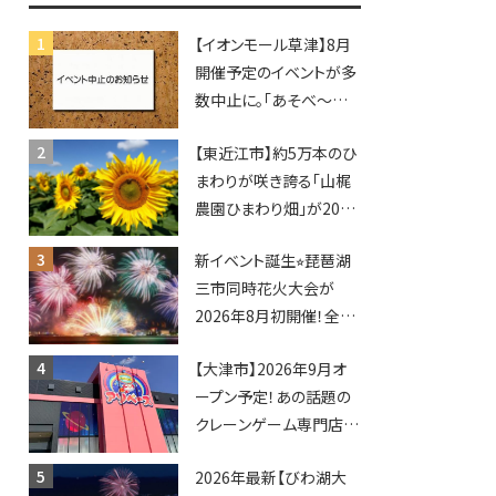
【イオンモール草津】8月
開催予定のイベントが多
数中止に。「あそべ〜る
水族館」や仮面ライダー
【東近江市】約5万本のひ
ショーなど
まわりが咲き誇る「山梶
農園ひまわり畑」が2026
年もオープン♪フォトス
新イベント誕生⭐︎琵琶湖
ポットやキッチンカーも
三市同時花火大会が
登場！何度も入園できる
2026年8月初開催！全席
フリーパスも販売★
指定で快適＆限定ナイト
【大津市】2026年9月オ
マーケットも登場♪
ープン予定！あの話題の
クレーンゲーム専門店
「アソベース」が堅田にや
2026年最新【びわ湖大
ってくる！豊郷店に続く滋