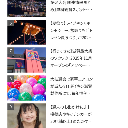
花火大会 関連情報まと
賀2店舗目★
め】無料観覧スポット・同
日開催イベント・グルメマ
【夏祭り】ライブやシャボ
ップ・交通規制に近隣施
ン玉ショー、盆踊りも！「ト
設の駐車場情報なども
レセン夏まつり」が2026
要チェック★
年も開催されます！
【行ってきた】滋賀最大級
のワクワク！2025年11月
オープンの「アソベース
豊郷店」★130台超のク
大抽選会で豪華エアコン
レーンゲームで青果や日
が当たる！！ダイキン滋賀
用品までゲットできる新
製作所にて、毎年恒例
スポット！
『納涼祭』が開催！【8月2
【週末のお出かけに♪】
日】
模擬店やキッチンカーが
20店舗以上！めだかすく