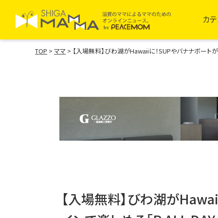
カテ
TOP
>
ママ
>
【入場無料】びわ湖がHawaiiに！SUPやバナナボートがワン
【入場無料】びわ湖がHawa