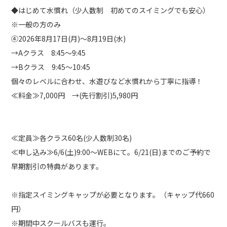
◆はじめて水慣れ（少人数制 初めてのスイミングでも安心）
※一般の方のみ
④2026年8月17日(月)～8月19日(水)
→Aクラス 8:45～9:45
→Bクラス 9:45～10:45
個々のレベルに合わせ、水遊びなど水慣れから丁寧に指導！
≪料金≫7,000円 →(先行割引)5,980円
≪定員≫各クラス60名(少人数制30名)
≪申し込み≫6/6(土)9:00～WEBにて。6/21(日)までのご予約で
早期割引の特典があります。
※指定スイミングキャップが必要となります。（キャップ代660
円）
※期間中スクールバスも運行。