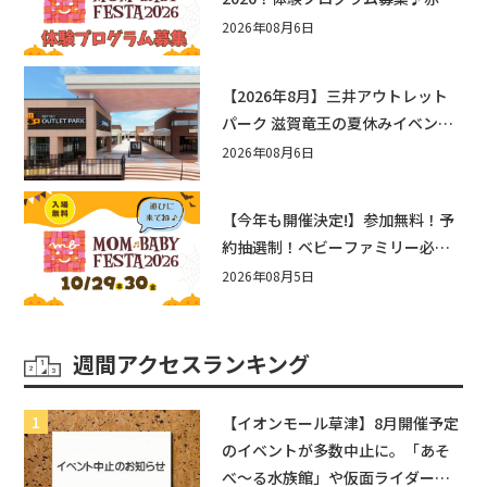
ゃん向けイベントに出演しません
2026年08月6日
か？
【2026年8月】三井アウトレット
パーク 滋賀竜王の夏休みイベント
まとめ！びしょぬれ水あそび・激
2026年08月6日
辛グルメ・フォトコンテストまで
盛りだくさん！
【今年も開催決定!】参加無料！予
約抽選制！ベビーファミリー必見
☆入場無料☆10/29(木)30(金)ママ
2026年08月5日
ベビーフェスタ2026！親子で楽し
もう♪inピエリ守山
週間アクセスランキング
【イオンモール草津】8月開催予定
のイベントが多数中止に。「あそ
べ〜る水族館」や仮面ライダーシ