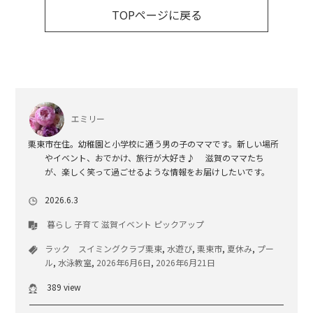
TOPページに戻る
エミリー
栗東市在住。幼稚園と小学校に通う男の子のママです。新しい場所
やイベント、おでかけ、旅行が大好き♪ 滋賀のママたち
が、楽しく笑って過ごせるような情報をお届けしたいです。
2026.6.3
暮らし
子育て
滋賀イベント
ピックアップ
ラック スイミングクラブ栗東
,
水遊び
,
栗東市
,
夏休み
,
プー
ル
,
水泳教室
,
2026年6月6日
,
2026年6月21日
389 view