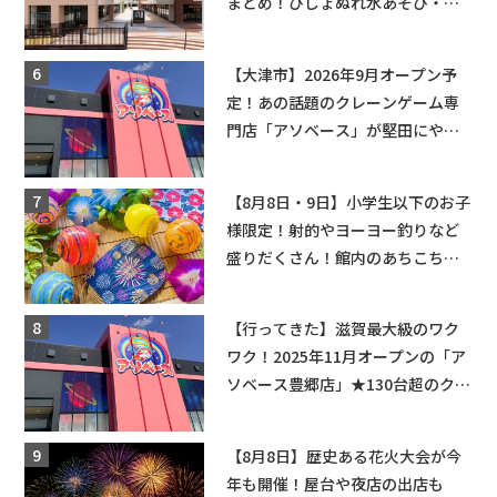
まとめ！びしょぬれ水あそび・激
辛グルメ・フォトコンテストまで
盛りだくさん！
【大津市】2026年9月オープン予
定！あの話題のクレーンゲーム専
門店「アソベース」が堅田にやっ
てくる！豊郷店に続く滋賀2店舗目
★
【8月8日・9日】小学生以下のお子
様限定！射的やヨーヨー釣りなど
盛りだくさん！館内のあちこちに
ちびっこ縁日開催♪【モリーブ】
【行ってきた】滋賀最大級のワク
ワク！2025年11月オープンの「ア
ソベース豊郷店」★130台超のクレ
ーンゲームで青果や日用品までゲ
ットできる新スポット！
【8月8日】歴史ある花火大会が今
年も開催！屋台や夜店の出店も