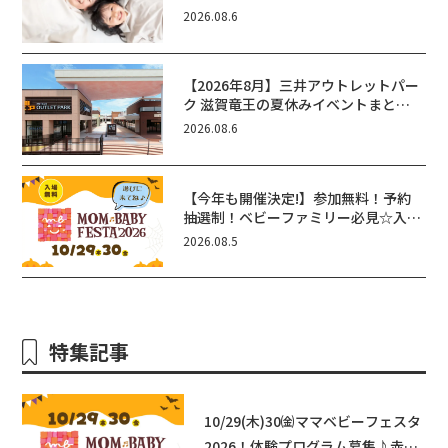
が」使ってる？おでかけ・制度・子育
2026.08.6
てのお役立ち情報が満載！
【2026年8月】三井アウトレットパー
ク 滋賀竜王の夏休みイベントまと
め！びしょぬれ水あそび・激辛グル
2026.08.6
メ・フォトコンテストまで盛りだくさ
ん！
【今年も開催決定!】参加無料！予約
抽選制！ベビーファミリー必見☆入場
無料☆10/29(木)30(金)ママベビーフ
2026.08.5
ェスタ2026！親子で楽しもう♪inピ
エリ守山
特集記事
10/29(木)30㈮ママベビーフェスタ
2026！体験プログラム募集♪赤ち