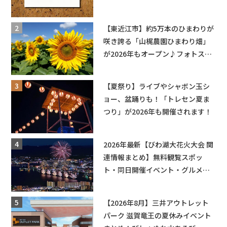
ョーなど
【東近江市】約5万本のひまわりが
咲き誇る「山梶農園ひまわり畑」
が2026年もオープン♪フォトスポ
ットやキッチンカーも登場！何度
も入園できるフリーパスも販売★
【夏祭り】ライブやシャボン玉シ
ョー、盆踊りも！「トレセン夏ま
つり」が2026年も開催されます！
2026年最新【びわ湖大花火大会 関
連情報まとめ】無料観覧スポッ
ト・同日開催イベント・グルメマ
ップ・交通規制に近隣施設の駐車
場情報なども要チェック★
【2026年8月】三井アウトレット
パーク 滋賀竜王の夏休みイベント