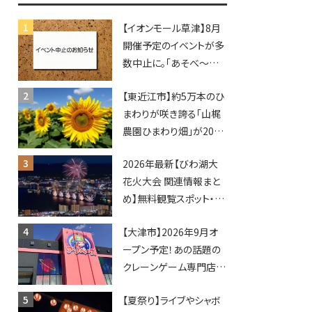
【イオンモール草津】8月
開催予定のイベントが多
数中止に。「あそべ〜る
水族館」や仮面ライダー
【東近江市】約5万本のひ
ショーなど
まわりが咲き誇る「山梶
農園ひまわり畑」が2026
年もオープン♪フォトス
2026年最新【びわ湖大
ポットやキッチンカーも
花火大会 関連情報まと
登場！何度も入園できる
め】無料観覧スポット・同
フリーパスも販売★
日開催イベント・グルメマ
【大津市】2026年9月オ
ップ・交通規制に近隣施
ープン予定！あの話題の
設の駐車場情報なども
クレーンゲーム専門店
要チェック★
「アソベース」が堅田にや
【夏祭り】ライブやシャボ
ってくる！豊郷店に続く滋