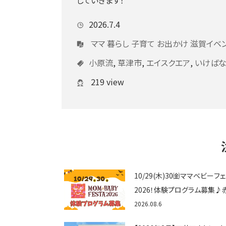
2026.7.4
ママ
暮らし
子育て
お出かけ
滋賀イベ
小原流
,
草津市
,
エイスクエア
,
いけば
219 view
10/29(木)30㈮ママベビーフ
2026！体験プログラム募集♪
ゃん向けイベントに出演しませ
2026.08.6
か？