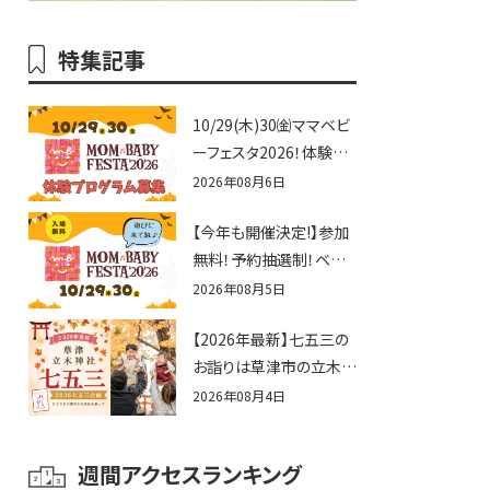
特集記事
10/29(木)30㈮ママベビ
ーフェスタ2026！体験プ
ログラム募集♪赤ちゃん
2026年08月6日
向けイベントに出演しま
【今年も開催決定!】参加
せんか？
無料！予約抽選制！ベビ
ーファミリー必見☆入場
2026年08月5日
無料☆10/29(木)30(金)
【2026年最新】七五三の
ママベビーフェスタ
お詣りは草津市の立木神
2026！親子で楽しもう
社へ♪七五三お祝い企
♪inピエリ守山
2026年08月4日
画をご紹介！
週間アクセスランキング