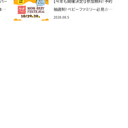
トパー
【今年も開催決定!】参加無料！予約
まと
抽選制！ベビーファミリー必見☆入
グル
場無料☆10/29(木)30(金)ママベ
2026.08.5
くさ
ビーフェスタ2026！親子で楽しもう
♪inピエリ守山