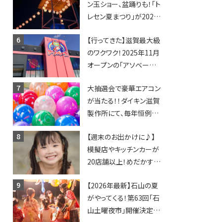
ン玉ショー、盆踊りも！「ト
賀2店舗目★
レセン夏まつり」が2026
年も開催されます！
【行ってきた】滋賀最大級
のワクワク！2025年11月
オープンの「アソベース
豊郷店」★130台超のク
大抽選会で豪華エアコン
レーンゲームで青果や日
が当たる！！ダイキン滋賀
用品までゲットできる新
製作所にて、毎年恒例
スポット！
『納涼祭』が開催！【8月2
【週末のお出かけに♪】
日】
模擬店やキッチンカーが
20店舗以上！めだかすく
いや、滋賀出身シンガー
【2026年最新】石山の夏
ソングライターによるライ
がやってくる！第63回「石
ブなど。【和邇ふれあい夏
山土曜夜市」開催決定！
祭り】