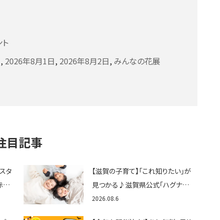
ント
な
,
2026年8月1日
,
2026年8月2日
,
みんなの花展
注目記事
ェスタ
【滋賀の子育て】「これ知りたい」が
赤ち
見つかる♪滋賀県公式「ハグナビ
ん
しが」使ってる？おでかけ・制度・子
2026.08.6
育てのお役立ち情報が満載！