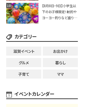
歩行者天国に屋台やステ
【8月8日・9日】小学生以
ージが勢揃い【7月18日・
下のお子様限定！射的や
25日・8月1日】大津市
ヨーヨー釣りなど盛りだ
くさん！館内のあちこちに
ちびっこ縁日開催♪【モリ
カテゴリー
ーブ】
滋賀イベント
お出かけ
グルメ
暮らし
子育て
ママ
イベントカレンダー