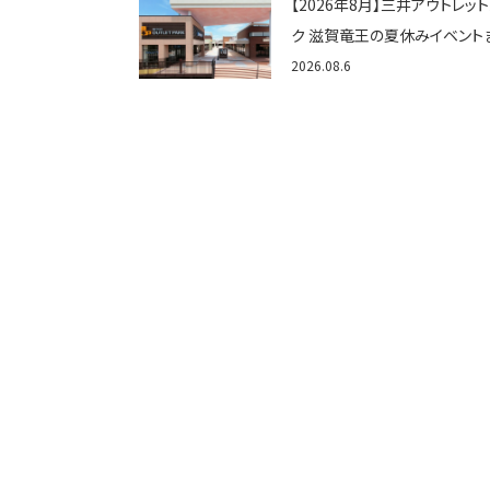
【2026年8月】三井アウトレッ
ク 滋賀竜王の夏休みイベント
め！びしょぬれ水あそび・激辛
2026.08.6
メ・フォトコンテストまで盛りだ
ん！