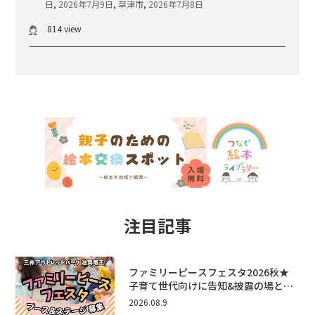
日
,
2026年7月9日
,
草津市
,
2026年7月8日
814 view
注目記事
ファミリーピースフェスタ2026秋★
子育て世代向けに告知&披露の場とし
て♪ステージ又はブース出店しません
2026.08.9
か？