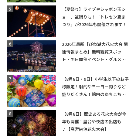
も入園できるフリーパスも販売★
【夏祭り】ライブやシャボン玉シ
ョー、盆踊りも！「トレセン夏ま
つり」が2026年も開催されます！
2026年最新【びわ湖大花火大会 関
連情報まとめ】無料観覧スポッ
ト・同日開催イベント・グルメマ
ップ・交通規制に近隣施設の駐車
場情報なども要チェック★
【8月8日・9日】小学生以下のお子
様限定！射的やヨーヨー釣りなど
盛りだくさん！館内のあちこちに
ちびっこ縁日開催♪【モリーブ】
【8月8日】歴史ある花火大会が今
年も開催！屋台や夜店の出店も
♪【高宮納涼花火大会】