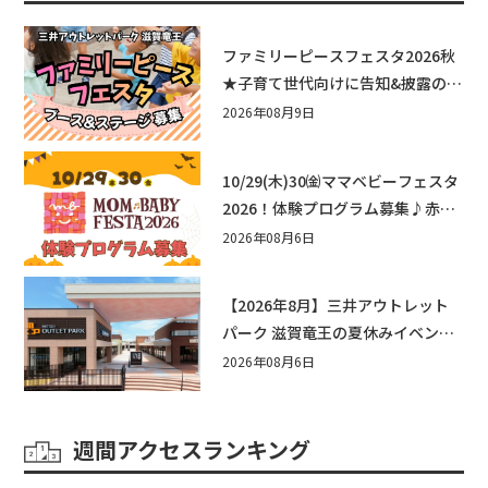
ファミリーピースフェスタ2026秋
★子育て世代向けに告知&披露の場
として♪ステージ又はブース出店
2026年08月9日
しませんか？
10/29(木)30㈮ママベビーフェスタ
2026！体験プログラム募集♪赤ち
ゃん向けイベントに出演しません
2026年08月6日
か？
【2026年8月】三井アウトレット
パーク 滋賀竜王の夏休みイベント
まとめ！びしょぬれ水あそび・激
2026年08月6日
辛グルメ・フォトコンテストまで
盛りだくさん！
週間アクセスランキング