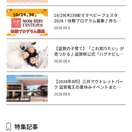
10/29(木)30㈮ママベビーフェスタ
2026！体験プログラム募集♪赤ちゃ
ん向けイベントに出演しませんか？
2026.08.6
【滋賀の子育て】「これ知りたい」が
見つかる♪滋賀県公式「ハグナビし
が」使ってる？おでかけ・制度・子育
2026.08.6
てのお役立ち情報が満載！
【2026年8月】三井アウトレットパー
ク 滋賀竜王の夏休みイベントまと
め！びしょぬれ水あそび・激辛グル
2026.08.6
メ・フォトコンテストまで盛りだくさ
ん！
特集記事