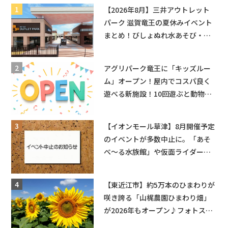
【2026年8月】三井アウトレット
パーク 滋賀竜王の夏休みイベント
まとめ！びしょぬれ水あそび・激
辛グルメ・フォトコンテストまで
盛りだくさん！
アグリパーク竜王に「キッズルー
ム」オープン！屋内でコスパ良く
遊べる新施設！10回遊ぶと動物触
れ合いが無料に★
【イオンモール草津】8月開催予定
のイベントが多数中止に。「あそ
べ〜る水族館」や仮面ライダーシ
ョーなど
【東近江市】約5万本のひまわりが
咲き誇る「山梶農園ひまわり畑」
が2026年もオープン♪フォトスポ
ットやキッチンカーも登場！何度