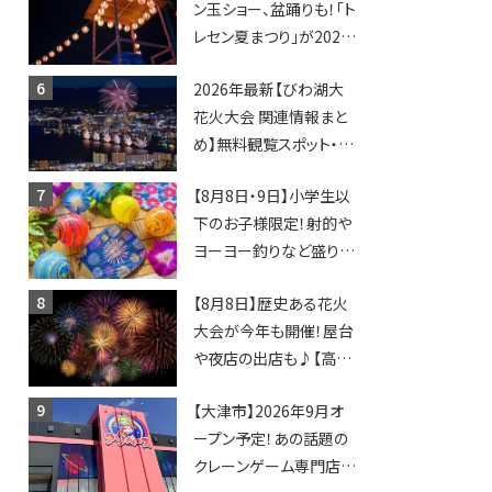
ン玉ショー、盆踊りも！「ト
登場！何度も入園できる
レセン夏まつり」が2026
フリーパスも販売★
年も開催されます！
2026年最新【びわ湖大
花火大会 関連情報まと
め】無料観覧スポット・同
日開催イベント・グルメマ
【8月8日・9日】小学生以
ップ・交通規制に近隣施
下のお子様限定！射的や
設の駐車場情報なども
ヨーヨー釣りなど盛りだ
要チェック★
くさん！館内のあちこちに
【8月8日】歴史ある花火
ちびっこ縁日開催♪【モリ
大会が今年も開催！屋台
ーブ】
や夜店の出店も♪【高宮
納涼花火大会】
【大津市】2026年9月オ
ープン予定！あの話題の
クレーンゲーム専門店