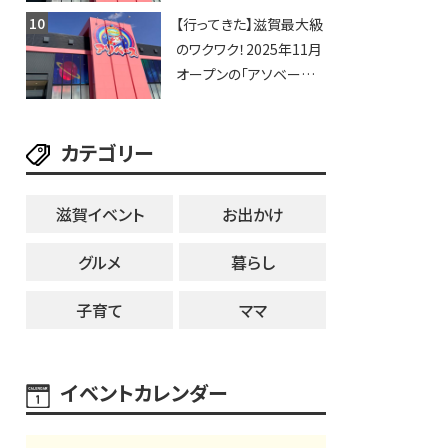
「アソベース」が堅田にや
【行ってきた】滋賀最大級
ってくる！豊郷店に続く滋
のワクワク！2025年11月
賀2店舗目★
オープンの「アソベース
豊郷店」★130台超のク
レーンゲームで青果や日
カテゴリー
用品までゲットできる新
スポット！
滋賀イベント
お出かけ
グルメ
暮らし
子育て
ママ
イベントカレンダー