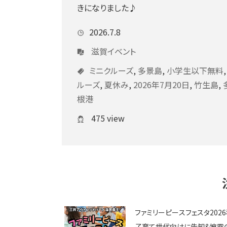
きになりました♪
2026.7.8
滋賀イベント
ミニクルーズ
,
多景島
,
小学生以下無料
ルーズ
,
夏休み
,
2026年7月20日
,
竹生島
,
根港
475 view
ファミリーピースフェスタ202
子育て世代向けに告知&披露