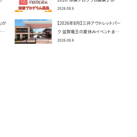
出店
ゃん向けイベントに出演しません
2026.08.6
か？
」が
【2026年8月】三井アウトレットパー
ナビ
ク 滋賀竜王の夏休みイベントまと
・子
め！びしょぬれ水あそび・激辛グル
2026.08.6
メ・フォトコンテストまで盛りだくさ
ん！