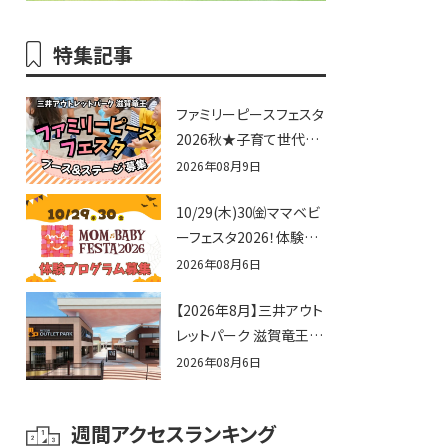
特集記事
ファミリーピースフェスタ
2026秋★子育て世代向
けに告知&披露の場とし
2026年08月9日
て♪ステージ又はブース
10/29(木)30㈮ママベビ
出店しませんか？
ーフェスタ2026！体験プ
ログラム募集♪赤ちゃん
2026年08月6日
向けイベントに出演しま
【2026年8月】三井アウト
せんか？
レットパーク 滋賀竜王の
夏休みイベントまとめ！
2026年08月6日
びしょぬれ水あそび・激
辛グルメ・フォトコンテス
週間アクセスランキング
トまで盛りだくさん！