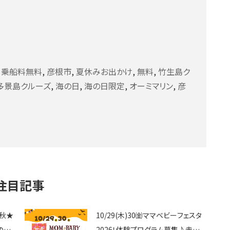
,
乗船料無料
,
彦根市
,
夏休みお出かけ
,
無料
,
竹生島ク
多景島クルーズ
,
海の日
,
海の日限定
,
オーミマリン
,
彦
注目記事
6秋★
10/29(木)30㈮ママベビーフェスタ
の場
2026！体験プログラム募集♪赤ち