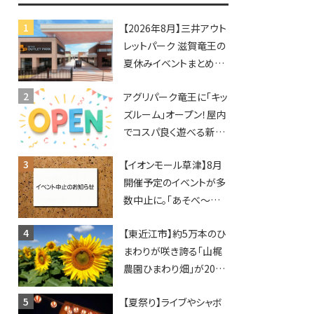
【2026年8月】三井アウト
レットパーク 滋賀竜王の
夏休みイベントまとめ！
びしょぬれ水あそび・激
アグリパーク竜王に「キッ
辛グルメ・フォトコンテス
ズルーム」オープン！屋内
トまで盛りだくさん！
でコスパ良く遊べる新施
設！10回遊ぶと動物触れ
【イオンモール草津】8月
合いが無料に★
開催予定のイベントが多
数中止に。「あそべ〜る
水族館」や仮面ライダー
【東近江市】約5万本のひ
ショーなど
まわりが咲き誇る「山梶
農園ひまわり畑」が2026
年もオープン♪フォトス
【夏祭り】ライブやシャボ
ポットやキッチンカーも