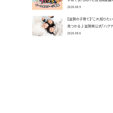
として♪ステージ又はブース
2026.08.9
しませんか？
【滋賀の子育て】「これ知りたい
見つかる♪滋賀県公式「ハグ
しが」使ってる？おでかけ・制度
2026.08.6
育てのお役立ち情報が満載！