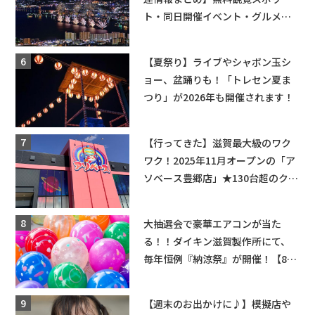
ト・同日開催イベント・グルメマ
ップ・交通規制に近隣施設の駐車
場情報なども要チェック★
【夏祭り】ライブやシャボン玉シ
ョー、盆踊りも！「トレセン夏ま
つり」が2026年も開催されます！
【行ってきた】滋賀最大級のワク
ワク！2025年11月オープンの「ア
ソベース豊郷店」★130台超のクレ
ーンゲームで青果や日用品までゲ
ットできる新スポット！
大抽選会で豪華エアコンが当た
る！！ダイキン滋賀製作所にて、
毎年恒例『納涼祭』が開催！【8月
2日】
【週末のお出かけに♪】模擬店や