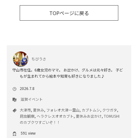
TOPページに戻る
ちびうさ
守山市在住。6歳女児のママ。 お出かけ、グルメは元々好き。 子ど
もが生まれてから絵本や知育も好きになりました♪
2026.7.8
滋賀イベント
大津市
,
夏休み
,
フォレオ大津一里山
,
カブトムシ
,
クワガタ
,
昆虫観察
,
ヘラクレスオオカブト
,
夏休みお出かけ
,
TOMUSHI
のカブクワすごいぞ！！
591 view