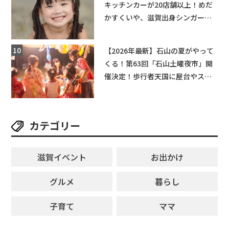
キッチンカーが20店舗以上！めだ
かすくいや、滋賀出身シンガーソ
ングライターによるライブなど。
【和邇ふれあい夏祭り】
【2026年最新】石山の夏がやって
くる！第63回「石山土曜夜市」開
催決定！歩行者天国に屋台やステ
ージが勢揃い【7月18日・25日・8
月1日】大津市
カテゴリー
滋賀イベント
お出かけ
グルメ
暮らし
子育て
ママ