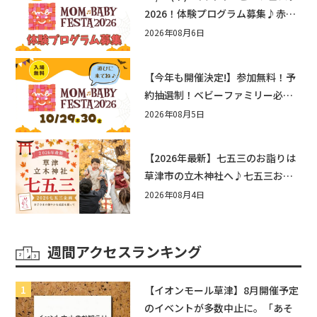
2026！体験プログラム募集♪赤ち
ゃん向けイベントに出演しません
2026年08月6日
か？
【今年も開催決定!】参加無料！予
約抽選制！ベビーファミリー必見
☆入場無料☆10/29(木)30(金)ママ
2026年08月5日
ベビーフェスタ2026！親子で楽し
もう♪inピエリ守山
【2026年最新】七五三のお詣りは
草津市の立木神社へ♪七五三お祝
い企画をご紹介！
2026年08月4日
週間アクセスランキング
【イオンモール草津】8月開催予定
のイベントが多数中止に。「あそ