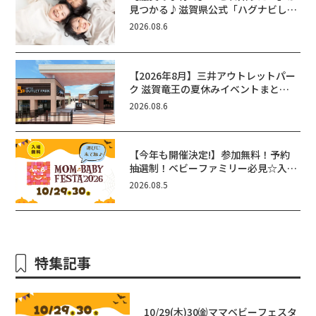
見つかる♪滋賀県公式「ハグナビし
が」使ってる？おでかけ・制度・子育
2026.08.6
てのお役立ち情報が満載！
【2026年8月】三井アウトレットパー
ク 滋賀竜王の夏休みイベントまと
め！びしょぬれ水あそび・激辛グル
2026.08.6
メ・フォトコンテストまで盛りだくさ
ん！
【今年も開催決定!】参加無料！予約
抽選制！ベビーファミリー必見☆入場
無料☆10/29(木)30(金)ママベビーフ
2026.08.5
ェスタ2026！親子で楽しもう♪inピ
エリ守山
特集記事
10/29(木)30㈮ママベビーフェスタ