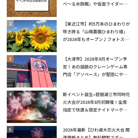
べ〜る水族館」や仮面ライダーシ
ョーなど
【東近江市】約5万本のひまわりが
咲き誇る「山梶農園ひまわり畑」
が2026年もオープン♪フォトスポ
ットやキッチンカーも登場！何度
も入園できるフリーパスも販売★
【大津市】2026年9月オープン予
定！あの話題のクレーンゲーム専
門店「アソベース」が堅田にやっ
てくる！豊郷店に続く滋賀2店舗目
★
新イベント誕生⭐︎琵琶湖三市同時花
火大会が2026年8月初開催！全席
指定で快適＆限定ナイトマーケッ
トも登場♪
2026年最新【びわ湖大花火大会 関
連情報まとめ】無料観覧スポッ