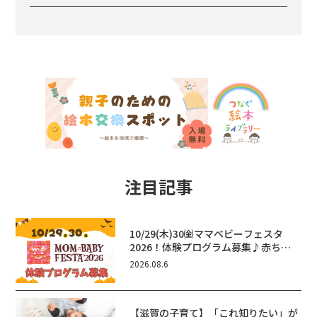
注目記事
10/29(木)30㈮ママベビーフェスタ
2026！体験プログラム募集♪赤ちゃ
ん向けイベントに出演しませんか？
2026.08.6
【滋賀の子育て】「これ知りたい」が