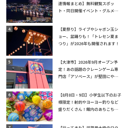
連情報まとめ】無料観覧スポッ
ト・同日開催イベント・グルメマ
ップ・交通規制に近隣施設の駐車
場情報なども要チェック★
【夏祭り】ライブやシャボン玉シ
ョー、盆踊りも！「トレセン夏ま
つり」が2026年も開催されます！
【大津市】2026年9月オープン予
定！あの話題のクレーンゲーム専
門店「アソベース」が堅田にやっ
てくる！豊郷店に続く滋賀2店舗目
★
【8月8日・9日】小学生以下のお子
様限定！射的やヨーヨー釣りなど
盛りだくさん！館内のあちこちに
ちびっこ縁日開催♪【モリーブ】
【行ってきた】滋賀最大級のワク