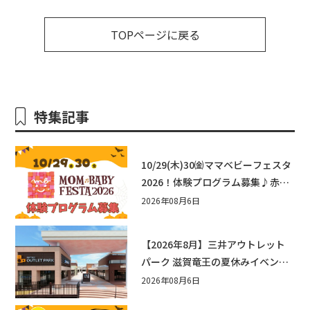
TOPページに戻る
特集記事
10/29(木)30㈮ママベビーフェスタ
2026！体験プログラム募集♪赤ち
ゃん向けイベントに出演しません
2026年08月6日
か？
【2026年8月】三井アウトレット
パーク 滋賀竜王の夏休みイベント
まとめ！びしょぬれ水あそび・激
2026年08月6日
辛グルメ・フォトコンテストまで