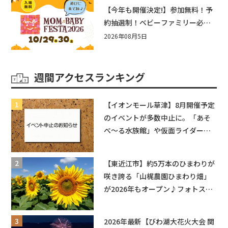
盛りだくさん！
【今年も開催決定!】参加無料！予
約抽選制！ベビーファミリー必見
☆入場無料☆10/29(木)30(金)ママ
2026年08月5日
ベビーフェスタ2026！親子で楽し
もう♪inピエリ守山
週間アクセスランキング
【イオンモール草津】8月開催予定
のイベントが多数中止に。「あそ
べ〜る水族館」や仮面ライダーシ
ョーなど
【東近江市】約5万本のひまわりが
咲き誇る「山梶農園ひまわり畑」
が2026年もオープン♪フォトスポ
ットやキッチンカーも登場！何度
も入園できるフリーパスも販売★
2026年最新【びわ湖大花火大会 関