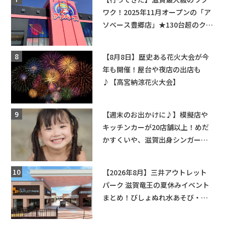
ワク！2025年11月オープンの「ア
ソベース豊郷店」★130台超のクレ
ーンゲームで青果や日用品までゲ
ットできる新スポット！
【8月8日】歴史ある花火大会が今
年も開催！屋台や夜店の出店も
♪【高宮納涼花火大会】
【週末のお出かけに♪】模擬店や
キッチンカーが20店舗以上！めだ
かすくいや、滋賀出身シンガーソ
ングライターによるライブなど。
【和邇ふれあい夏祭り】
【2026年8月】三井アウトレット
パーク 滋賀竜王の夏休みイベント
まとめ！びしょぬれ水あそび・激
辛グルメ・フォトコンテストまで
盛りだくさん！