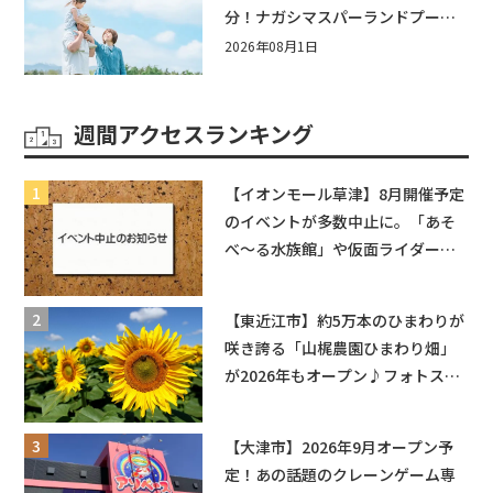
分！ナガシマスパーランドプール
券や人気パスタ券も当たる☆夏休
2026年08月1日
みは「ハウスセレクション彦根」
へGO！
週間アクセスランキング
【イオンモール草津】8月開催予定
のイベントが多数中止に。「あそ
べ〜る水族館」や仮面ライダーシ
ョーなど
【東近江市】約5万本のひまわりが
咲き誇る「山梶農園ひまわり畑」
が2026年もオープン♪フォトスポ
ットやキッチンカーも登場！何度
も入園できるフリーパスも販売★
【大津市】2026年9月オープン予
定！あの話題のクレーンゲーム専