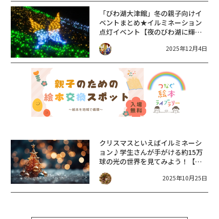
「びわ湖大津館」冬の親子向けイ
ベントまとめ★イルミネーション
点灯イベント【夜のびわ湖に輝く
生き物たち】も12/6〜併せて開催
2025年12月4日
♪
クリスマスといえばイルミネーシ
ョン♪学生さんが手がける約15万
球の光の世界を見てみよう！【び
わ湖大津館2025イルミネーショ
2025年10月25日
ン 夜のびわ湖に輝くいきものた
ち 12/6～2/1】