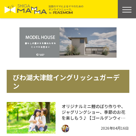
びわ湖大津館イングリッシュガーデ
ン
オリジナルミニ鯉のぼり作りや、
ジャグリングショー、季節のお花
を楽しもう♪【ゴールデンウィー
クファミリーフェスタ2026】が開
2026年04月16日
催★4/25〜5/6 びわ湖大津館