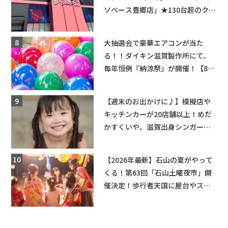
ソベース豊郷店」★130台超のクレ
ーンゲームで青果や日用品までゲ
ットできる新スポット！
大抽選会で豪華エアコンが当た
る！！ダイキン滋賀製作所にて、
毎年恒例『納涼祭』が開催！【8月
2日】
【週末のお出かけに♪】模擬店や
キッチンカーが20店舗以上！めだ
かすくいや、滋賀出身シンガーソ
ングライターによるライブなど。
【和邇ふれあい夏祭り】
【2026年最新】石山の夏がやって
くる！第63回「石山土曜夜市」開
催決定！歩行者天国に屋台やステ
ージが勢揃い【7月18日・25日・8
月1日】大津市