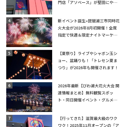
門店「アソベース」が堅田にやっ
てくる！豊郷店に続く滋賀2店舗目
★
新イベント誕生⭐︎琵琶湖三市同時花
火大会が2026年8月初開催！全席
指定で快適＆限定ナイトマーケッ
トも登場♪
【夏祭り】ライブやシャボン玉シ
ョー、盆踊りも！「トレセン夏ま
つり」が2026年も開催されます！
2026年最新【びわ湖大花火大会 関
連情報まとめ】無料観覧スポッ
ト・同日開催イベント・グルメマ
ップ・交通規制に近隣施設の駐車
場情報なども要チェック★
【行ってきた】滋賀最大級のワク
ワク！2025年11月オープンの「ア