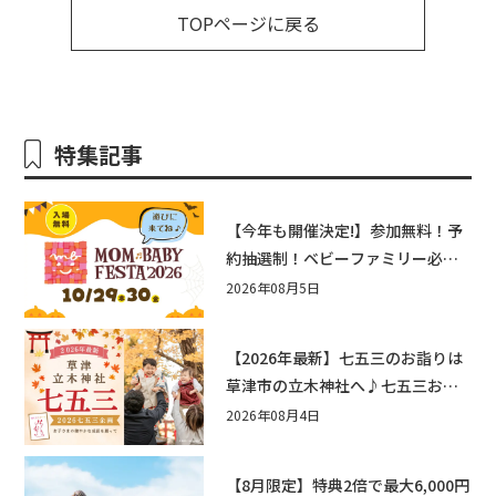
TOPページに戻る
特集記事
【今年も開催決定!】参加無料！予
約抽選制！ベビーファミリー必見
☆入場無料☆10/29(木)30(金)ママ
2026年08月5日
ベビーフェスタ2026！親子で楽し
もう♪inピエリ守山
【2026年最新】七五三のお詣りは
草津市の立木神社へ♪七五三お祝
い企画をご紹介！
2026年08月4日
【8月限定】特典2倍で最大6,000円