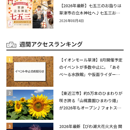
もう♪inピエリ守山
【2026年最新】七五三のお詣りは
草津市の立木神社へ♪七五三お祝
い企画をご紹介！
2026年08月4日
週間アクセスランキング
【イオンモール草津】8月開催予定
のイベントが多数中止に。「あそ
べ〜る水族館」や仮面ライダーシ
ョーなど
【東近江市】約5万本のひまわりが
咲き誇る「山梶農園ひまわり畑」
が2026年もオープン♪フォトスポ
ットやキッチンカーも登場！何度
も入園できるフリーパスも販売★
2026年最新【びわ湖大花火大会 関