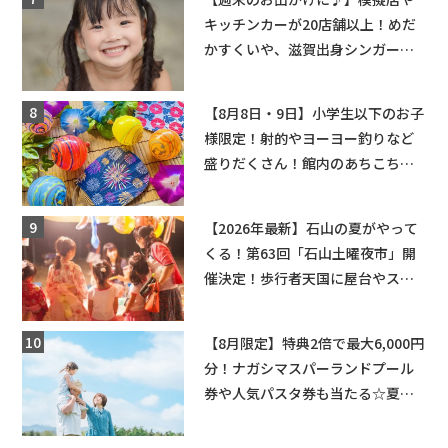
キッチンカーが20店舗以上！めだ
かすくいや、滋賀出身シンガーソ
ングライターによるライブなど。
【和邇ふれあい夏祭り】
【8月8日・9日】小学生以下のお子
様限定！射的やヨーヨー釣りなど
盛りだくさん！館内のあちこちに
ちびっこ縁日開催♪【モリーブ】
【2026年最新】石山の夏がやって
くる！第63回「石山土曜夜市」開
催決定！歩行者天国に屋台やステ
ージが勢揃い【7月18日・25日・8
月1日】大津市
【8月限定】特典2倍で最大6,000円
分！ナガシマスパーランドプール
券や人気パスタ券も当たる☆夏休
みは「ハウスセレクション彦根」
へGO！