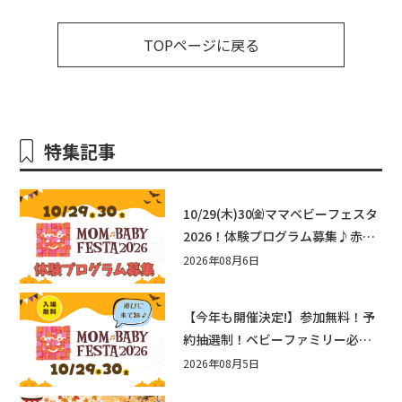
TOPページに戻る
特集記事
10/29(木)30㈮ママベビーフェスタ
2026！体験プログラム募集♪赤ち
ゃん向けイベントに出演しません
2026年08月6日
か？
【今年も開催決定!】参加無料！予
約抽選制！ベビーファミリー必見
☆入場無料☆10/29(木)30(金)ママ
2026年08月5日
ベビーフェスタ2026！親子で楽し