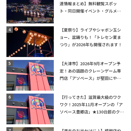
連情報まとめ】無料観覧スポッ
ト・同日開催イベント・グルメマ
ップ・交通規制に近隣施設の駐車
場情報なども要チェック★
【夏祭り】ライブやシャボン玉シ
ョー、盆踊りも！「トレセン夏ま
つり」が2026年も開催されます！
【大津市】2026年9月オープン予
定！あの話題のクレーンゲーム専
門店「アソベース」が堅田にやっ
てくる！豊郷店に続く滋賀2店舗目
★
【行ってきた】滋賀最大級のワク
ワク！2025年11月オープンの「ア
ソベース豊郷店」★130台超のクレ
ーンゲームで青果や日用品までゲ
ットできる新スポット！
【週末のお出かけに♪】模擬店や