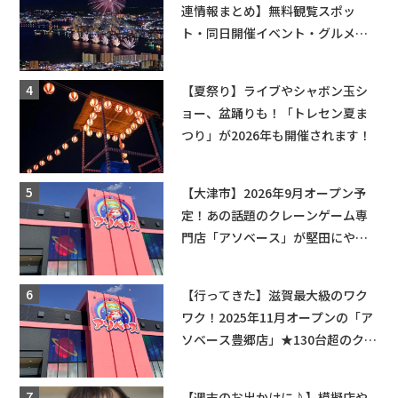
連情報まとめ】無料観覧スポッ
ト・同日開催イベント・グルメマ
ップ・交通規制に近隣施設の駐車
場情報なども要チェック★
【夏祭り】ライブやシャボン玉シ
ョー、盆踊りも！「トレセン夏ま
つり」が2026年も開催されます！
【大津市】2026年9月オープン予
定！あの話題のクレーンゲーム専
門店「アソベース」が堅田にやっ
てくる！豊郷店に続く滋賀2店舗目
★
【行ってきた】滋賀最大級のワク
ワク！2025年11月オープンの「ア
ソベース豊郷店」★130台超のクレ
ーンゲームで青果や日用品までゲ
ットできる新スポット！
【週末のお出かけに♪】模擬店や