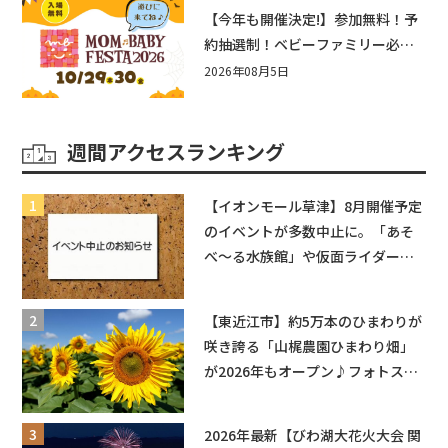
盛りだくさん！
【今年も開催決定!】参加無料！予
約抽選制！ベビーファミリー必見
☆入場無料☆10/29(木)30(金)ママ
2026年08月5日
ベビーフェスタ2026！親子で楽し
もう♪inピエリ守山
週間アクセスランキング
【イオンモール草津】8月開催予定
のイベントが多数中止に。「あそ
べ〜る水族館」や仮面ライダーシ
ョーなど
【東近江市】約5万本のひまわりが
咲き誇る「山梶農園ひまわり畑」
が2026年もオープン♪フォトスポ
ットやキッチンカーも登場！何度
も入園できるフリーパスも販売★
2026年最新【びわ湖大花火大会 関