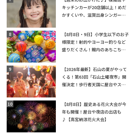
キッチンカーが20店舗以上！めだ
かすくいや、滋賀出身シンガーソ
ングライターによるライブなど。
【和邇ふれあい夏祭り】
【8月8日・9日】小学生以下のお子
様限定！射的やヨーヨー釣りなど
盛りだくさん！館内のあちこちに
ちびっこ縁日開催♪【モリーブ】
【2026年最新】石山の夏がやって
くる！第63回「石山土曜夜市」開
催決定！歩行者天国に屋台やステ
ージが勢揃い【7月18日・25日・8
月1日】大津市
【8月8日】歴史ある花火大会が今
年も開催！屋台や夜店の出店も
♪【高宮納涼花火大会】