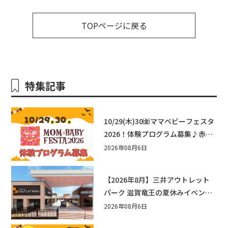
TOPページに戻る
特集記事
10/29(木)30㈮ママベビーフェスタ
2026！体験プログラム募集♪赤ち
ゃん向けイベントに出演しません
2026年08月6日
か？
【2026年8月】三井アウトレット
パーク 滋賀竜王の夏休みイベント
まとめ！びしょぬれ水あそび・激
2026年08月6日
辛グルメ・フォトコンテストまで