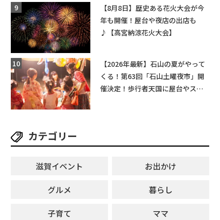
【和邇ふれあい夏祭り】
【8月8日】歴史ある花火大会が今
年も開催！屋台や夜店の出店も
♪【高宮納涼花火大会】
【2026年最新】石山の夏がやって
くる！第63回「石山土曜夜市」開
催決定！歩行者天国に屋台やステ
ージが勢揃い【7月18日・25日・8
月1日】大津市
カテゴリー
滋賀イベント
お出かけ
グルメ
暮らし
子育て
ママ