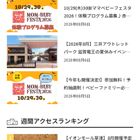
10/29(木)30㈮ママベビーフェスタ
2026！体験プログラム募集♪赤ち
ゃん向けイベントに出演しません
2026年08月6日
か？
【2026年8月】三井アウトレット
パーク 滋賀竜王の夏休みイベント
まとめ！びしょぬれ水あそび・激
2026年08月6日
辛グルメ・フォトコンテストまで
盛りだくさん！
【今年も開催決定!】参加無料！予
約抽選制！ベビーファミリー必見
☆入場無料☆10/29(木)30(金)ママ
2026年08月5日
ベビーフェスタ2026！親子で楽し
もう♪inピエリ守山
週間アクセスランキング
【イオンモール草津】8月開催予定