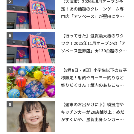
【大津市】2026年9月オープン予
定！あの話題のクレーンゲーム専
門店「アソベース」が堅田にやっ
てくる！豊郷店に続く滋賀2店舗目
★
【行ってきた】滋賀最大級のワク
ワク！2025年11月オープンの「ア
ソベース豊郷店」★130台超のクレ
ーンゲームで青果や日用品までゲ
ットできる新スポット！
【8月8日・9日】小学生以下のお子
様限定！射的やヨーヨー釣りなど
盛りだくさん！館内のあちこちに
ちびっこ縁日開催♪【モリーブ】
【週末のお出かけに♪】模擬店や
キッチンカーが20店舗以上！めだ
かすくいや、滋賀出身シンガーソ
ングライターによるライブなど。