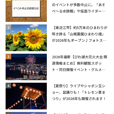
のイベントが多数中止に。「あそ
べ〜る水族館」や仮面ライダーシ
ョーなど
【東近江市】約5万本のひまわりが
咲き誇る「山梶農園ひまわり畑」
が2026年もオープン♪フォトスポ
ットやキッチンカーも登場！何度
も入園できるフリーパスも販売★
2026年最新【びわ湖大花火大会 関
連情報まとめ】無料観覧スポッ
ト・同日開催イベント・グルメマ
ップ・交通規制に近隣施設の駐車
場情報なども要チェック★
【夏祭り】ライブやシャボン玉シ
ョー、盆踊りも！「トレセン夏ま
つり」が2026年も開催されます！