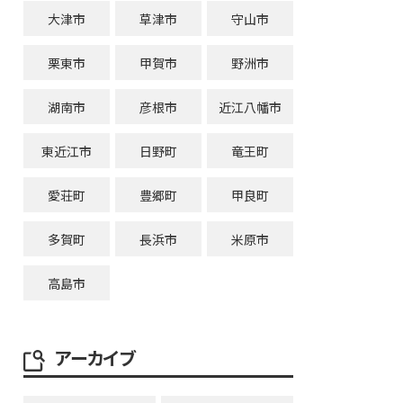
大津市
草津市
守山市
栗東市
甲賀市
野洲市
湖南市
彦根市
近江八幡市
東近江市
日野町
竜王町
愛荘町
豊郷町
甲良町
多賀町
長浜市
米原市
高島市
アーカイブ