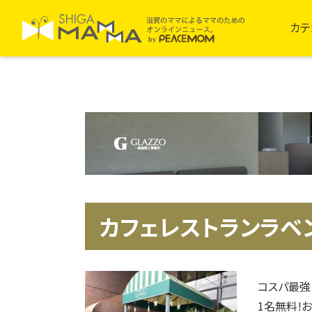
カテ
カフェレストランラベ
コスパ最強
1名無料!お