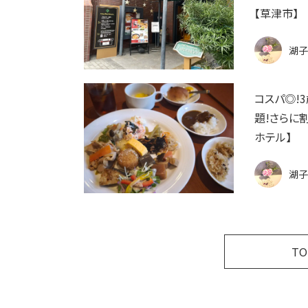
【草津市】
湖子
コスパ◎!
題!さらに
ホテル】
湖子
T