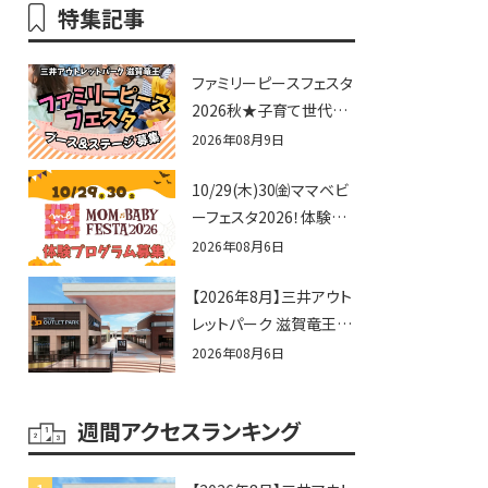
特集記事
ファミリーピースフェスタ
2026秋★子育て世代向
けに告知&披露の場とし
2026年08月9日
て♪ステージ又はブース
10/29(木)30㈮ママベビ
出店しませんか？
ーフェスタ2026！体験プ
ログラム募集♪赤ちゃん
2026年08月6日
向けイベントに出演しま
【2026年8月】三井アウト
せんか？
レットパーク 滋賀竜王の
夏休みイベントまとめ！
2026年08月6日
びしょぬれ水あそび・激
辛グルメ・フォトコンテス
週間アクセスランキング
トまで盛りだくさん！