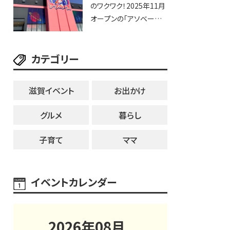
のワクワク！2025年11月
オープンの「アソベース
豊郷店」★130台超のク
レーンゲームで青果や日
カテゴリー
用品までゲットできる新
スポット！
滋賀イベント
お出かけ
グルメ
暮らし
子育て
ママ
イベントカレンダー
2026
年
08
月