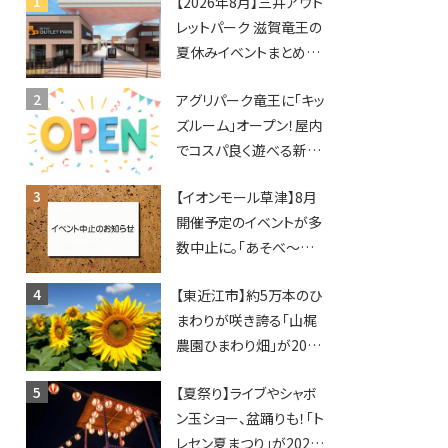
【2026年8月】三井アウト
レットパーク 滋賀竜王の
夏休みイベントまとめ！
びしょぬれ水あそび・激
アグリパーク竜王に「キッ
辛グルメ・フォトコンテス
ズルーム」オープン！屋内
トまで盛りだくさん！
でコスパ良く遊べる新施
設！10回遊ぶと動物触れ
【イオンモール草津】8月
合いが無料に★
開催予定のイベントが多
数中止に。「あそべ〜る
水族館」や仮面ライダー
【東近江市】約5万本のひ
ショーなど
まわりが咲き誇る「山梶
農園ひまわり畑」が2026
年もオープン♪フォトス
【夏祭り】ライブやシャボ
ポットやキッチンカーも
ン玉ショー、盆踊りも！「ト
登場！何度も入園できる
レセン夏まつり」が2026
フリーパスも販売★