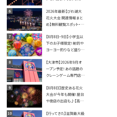
年も開催されます！
2026年最新【びわ湖大
花火大会 関連情報まと
め】無料観覧スポット・同
日開催イベント・グルメマ
【8月8日・9日】小学生以
ップ・交通規制に近隣施
下のお子様限定！射的や
設の駐車場情報なども
ヨーヨー釣りなど盛りだ
要チェック★
くさん！館内のあちこちに
【大津市】2026年9月オ
ちびっこ縁日開催♪【モリ
ープン予定！あの話題の
ーブ】
クレーンゲーム専門店
「アソベース」が堅田にや
【8月8日】歴史ある花火
ってくる！豊郷店に続く滋
大会が今年も開催！屋台
賀2店舗目★
や夜店の出店も♪【高宮
納涼花火大会】
【行ってきた】滋賀最大級