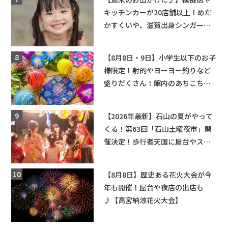
キッチンカーが20店舗以上！めだ
かすくいや、滋賀出身シンガーソ
ングライターによるライブなど。
【和邇ふれあい夏祭り】
【8月8日・9日】小学生以下のお子
様限定！射的やヨーヨー釣りなど
盛りだくさん！館内のあちこちに
ちびっこ縁日開催♪【モリーブ】
【2026年最新】石山の夏がやって
くる！第63回「石山土曜夜市」開
催決定！歩行者天国に屋台やステ
ージが勢揃い【7月18日・25日・8
月1日】大津市
【8月8日】歴史ある花火大会が今
年も開催！屋台や夜店の出店も
♪【高宮納涼花火大会】