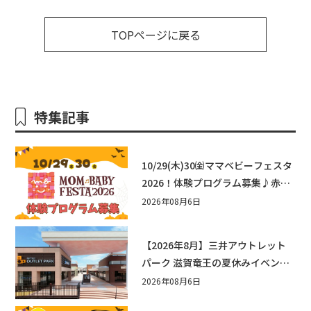
TOPページに戻る
特集記事
10/29(木)30㈮ママベビーフェスタ
2026！体験プログラム募集♪赤ち
ゃん向けイベントに出演しません
2026年08月6日
か？
【2026年8月】三井アウトレット
パーク 滋賀竜王の夏休みイベント
まとめ！びしょぬれ水あそび・激
2026年08月6日
辛グルメ・フォトコンテストまで