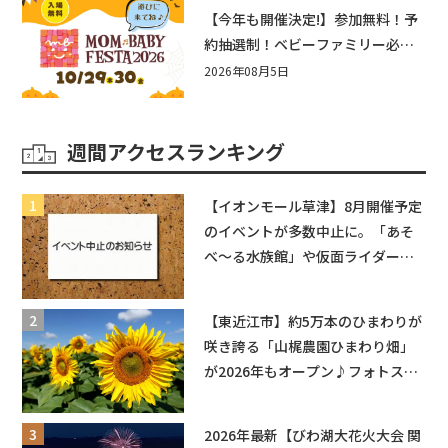
盛りだくさん！
【今年も開催決定!】参加無料！予
約抽選制！ベビーファミリー必見
☆入場無料☆10/29(木)30(金)ママ
2026年08月5日
ベビーフェスタ2026！親子で楽し
もう♪inピエリ守山
週間アクセスランキング
【イオンモール草津】8月開催予定
のイベントが多数中止に。「あそ
べ〜る水族館」や仮面ライダーシ
ョーなど
【東近江市】約5万本のひまわりが
咲き誇る「山梶農園ひまわり畑」
が2026年もオープン♪フォトスポ
ットやキッチンカーも登場！何度
も入園できるフリーパスも販売★
2026年最新【びわ湖大花火大会 関