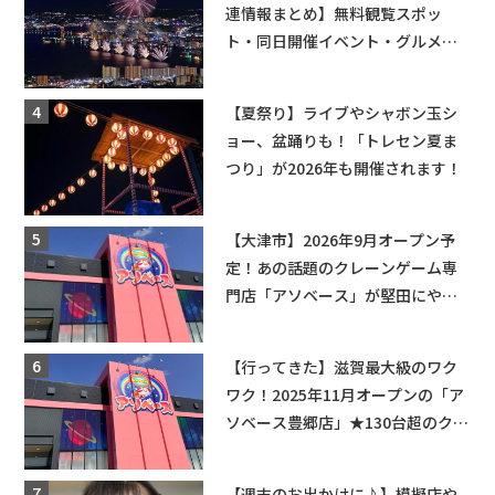
連情報まとめ】無料観覧スポッ
ト・同日開催イベント・グルメマ
ップ・交通規制に近隣施設の駐車
場情報なども要チェック★
【夏祭り】ライブやシャボン玉シ
ョー、盆踊りも！「トレセン夏ま
つり」が2026年も開催されます！
【大津市】2026年9月オープン予
定！あの話題のクレーンゲーム専
門店「アソベース」が堅田にやっ
てくる！豊郷店に続く滋賀2店舗目
★
【行ってきた】滋賀最大級のワク
ワク！2025年11月オープンの「ア
ソベース豊郷店」★130台超のクレ
ーンゲームで青果や日用品までゲ
ットできる新スポット！
【週末のお出かけに♪】模擬店や