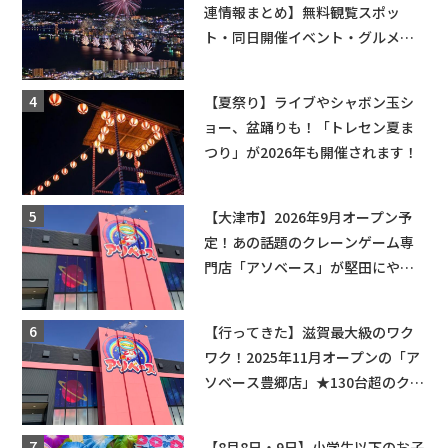
連情報まとめ】無料観覧スポッ
ト・同日開催イベント・グルメマ
ップ・交通規制に近隣施設の駐車
場情報なども要チェック★
【夏祭り】ライブやシャボン玉シ
ョー、盆踊りも！「トレセン夏ま
つり」が2026年も開催されます！
【大津市】2026年9月オープン予
定！あの話題のクレーンゲーム専
門店「アソベース」が堅田にやっ
てくる！豊郷店に続く滋賀2店舗目
★
【行ってきた】滋賀最大級のワク
ワク！2025年11月オープンの「ア
ソベース豊郷店」★130台超のクレ
ーンゲームで青果や日用品までゲ
ットできる新スポット！
【8月8日・9日】小学生以下のお子