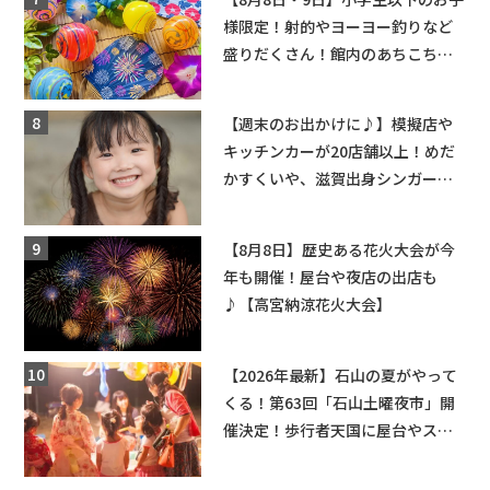
様限定！射的やヨーヨー釣りなど
盛りだくさん！館内のあちこちに
ちびっこ縁日開催♪【モリーブ】
【週末のお出かけに♪】模擬店や
キッチンカーが20店舗以上！めだ
かすくいや、滋賀出身シンガーソ
ングライターによるライブなど。
【和邇ふれあい夏祭り】
【8月8日】歴史ある花火大会が今
年も開催！屋台や夜店の出店も
♪【高宮納涼花火大会】
【2026年最新】石山の夏がやって
くる！第63回「石山土曜夜市」開
催決定！歩行者天国に屋台やステ
ージが勢揃い【7月18日・25日・8
月1日】大津市