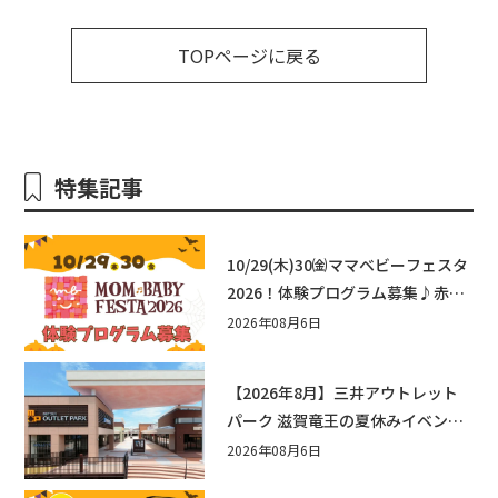
TOPページに戻る
特集記事
10/29(木)30㈮ママベビーフェスタ
2026！体験プログラム募集♪赤ち
ゃん向けイベントに出演しません
2026年08月6日
か？
【2026年8月】三井アウトレット
パーク 滋賀竜王の夏休みイベント
まとめ！びしょぬれ水あそび・激
2026年08月6日
辛グルメ・フォトコンテストまで