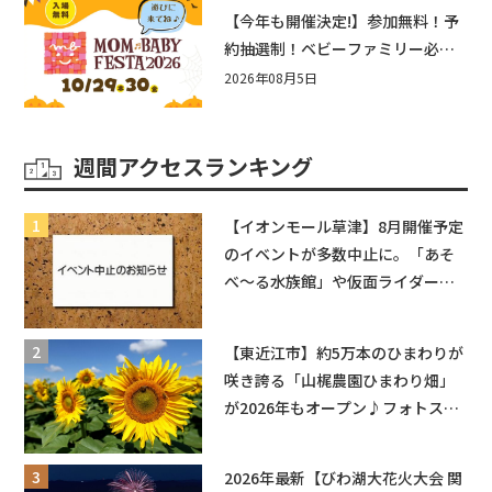
盛りだくさん！
【今年も開催決定!】参加無料！予
約抽選制！ベビーファミリー必見
☆入場無料☆10/29(木)30(金)ママ
2026年08月5日
ベビーフェスタ2026！親子で楽し
もう♪inピエリ守山
週間アクセスランキング
【イオンモール草津】8月開催予定
のイベントが多数中止に。「あそ
べ〜る水族館」や仮面ライダーシ
ョーなど
【東近江市】約5万本のひまわりが
咲き誇る「山梶農園ひまわり畑」
が2026年もオープン♪フォトスポ
ットやキッチンカーも登場！何度
も入園できるフリーパスも販売★
2026年最新【びわ湖大花火大会 関