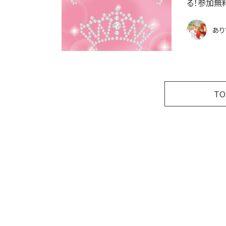
る！参加無
あり
T