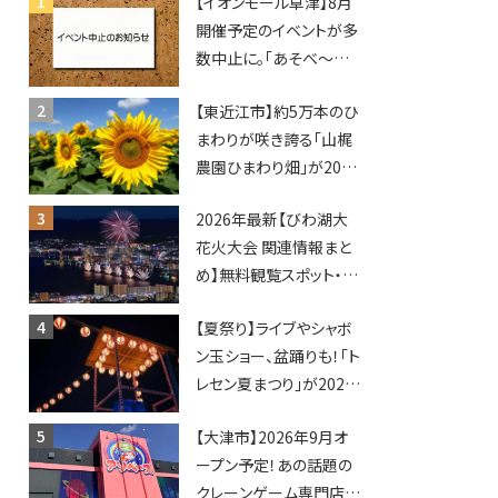
【イオンモール草津】8月
開催予定のイベントが多
数中止に。「あそべ〜る
水族館」や仮面ライダー
【東近江市】約5万本のひ
ショーなど
まわりが咲き誇る「山梶
農園ひまわり畑」が2026
年もオープン♪フォトス
2026年最新【びわ湖大
ポットやキッチンカーも
花火大会 関連情報まと
登場！何度も入園できる
め】無料観覧スポット・同
フリーパスも販売★
日開催イベント・グルメマ
【夏祭り】ライブやシャボ
ップ・交通規制に近隣施
ン玉ショー、盆踊りも！「ト
設の駐車場情報なども
レセン夏まつり」が2026
要チェック★
年も開催されます！
【大津市】2026年9月オ
ープン予定！あの話題の
クレーンゲーム専門店