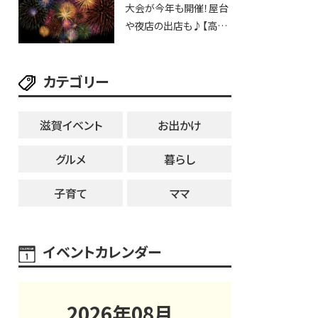
大会が今年も開催！屋台
25日・8月1日】大津市
や夜店の出店も♪【高宮
納涼花火大会】
カテゴリー
滋賀イベント
お出かけ
グルメ
暮らし
子育て
ママ
イベントカレンダー
2026
年
08
月