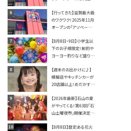
「アソベース」が堅田にや
【行ってきた】滋賀最大級
ってくる！豊郷店に続く滋
のワクワク！2025年11月
賀2店舗目★
オープンの「アソベース
豊郷店」★130台超のク
【8月8日・9日】小学生以
レーンゲームで青果や日
下のお子様限定！射的や
用品までゲットできる新
ヨーヨー釣りなど盛りだ
スポット！
くさん！館内のあちこちに
【週末のお出かけに♪】
ちびっこ縁日開催♪【モリ
模擬店やキッチンカーが
ーブ】
20店舗以上！めだかすく
いや、滋賀出身シンガー
【2026年最新】石山の夏
ソングライターによるライ
がやってくる！第63回「石
ブなど。【和邇ふれあい夏
山土曜夜市」開催決定！
祭り】
歩行者天国に屋台やステ
【8月8日】歴史ある花火
ージが勢揃い【7月18日・