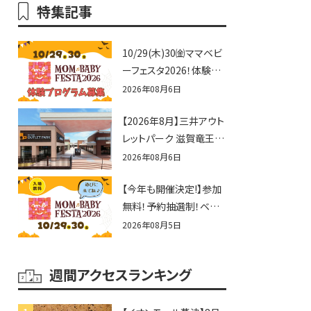
特集記事
10/29(木)30㈮ママベビ
ーフェスタ2026！体験プ
ログラム募集♪赤ちゃん
2026年08月6日
向けイベントに出演しま
【2026年8月】三井アウト
せんか？
レットパーク 滋賀竜王の
夏休みイベントまとめ！
2026年08月6日
びしょぬれ水あそび・激
【今年も開催決定!】参加
辛グルメ・フォトコンテス
無料！予約抽選制！ベビ
トまで盛りだくさん！
ーファミリー必見☆入場
2026年08月5日
無料☆10/29(木)30(金)
ママベビーフェスタ
週間アクセスランキング
2026！親子で楽しもう
♪inピエリ守山