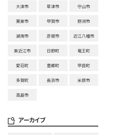
大津市
草津市
守山市
栗東市
甲賀市
野洲市
湖南市
彦根市
近江八幡市
東近江市
日野町
竜王町
愛荘町
豊郷町
甲良町
多賀町
長浜市
米原市
高島市
アーカイブ