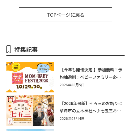
TOPページに戻る
特集記事
【今年も開催決定!】参加無料！予
約抽選制！ベビーファミリー必見
☆入場無料☆10/29(木)30(金)ママ
2026年08月5日
ベビーフェスタ2026！親子で楽し
もう♪inピエリ守山
【2026年最新】七五三のお詣りは
草津市の立木神社へ♪七五三お祝
い企画をご紹介！
2026年08月4日