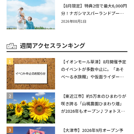
【8月限定】特典2倍で最大6,000円
分！ナガシマスパーランドプール
券や人気パスタ券も当たる☆夏休
2026年08月1日
みは「ハウスセレクション彦根」
へGO！
週間アクセスランキング
【イオンモール草津】8月開催予定
のイベントが多数中止に。「あそ
べ〜る水族館」や仮面ライダーシ
ョーなど
【東近江市】約5万本のひまわりが
咲き誇る「山梶農園ひまわり畑」
が2026年もオープン♪フォトスポ
ットやキッチンカーも登場！何度
も入園できるフリーパスも販売★
【大津市】2026年9月オープン予