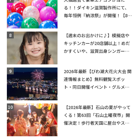
る！！ダイキン滋賀製作所にて、
毎年恒例『納涼祭』が開催！【8月
2日】
【週末のお出かけに♪】模擬店や
キッチンカーが20店舗以上！めだ
かすくいや、滋賀出身シンガーソ
ングライターによるライブなど。
【和邇ふれあい夏祭り】
2026年最新【びわ湖大花火大会 関
連情報まとめ】無料観覧スポッ
ト・同日開催イベント・グルメマ
ップ・交通規制に近隣施設の駐車
場情報なども要チェック★
【2026年最新】石山の夏がやって
くる！第63回「石山土曜夜市」開
催決定！歩行者天国に屋台やステ
ージが勢揃い【7月18日・25日・8
月1日】大津市