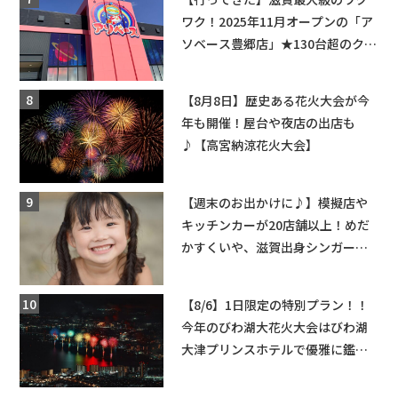
ワク！2025年11月オープンの「ア
ソベース豊郷店」★130台超のクレ
ーンゲームで青果や日用品までゲ
ットできる新スポット！
【8月8日】歴史ある花火大会が今
年も開催！屋台や夜店の出店も
♪【高宮納涼花火大会】
【週末のお出かけに♪】模擬店や
キッチンカーが20店舗以上！めだ
かすくいや、滋賀出身シンガーソ
ングライターによるライブなど。
【和邇ふれあい夏祭り】
【8/6】1日限定の特別プラン！！
今年のびわ湖大花火大会はびわ湖
大津プリンスホテルで優雅に鑑賞
しよう♪