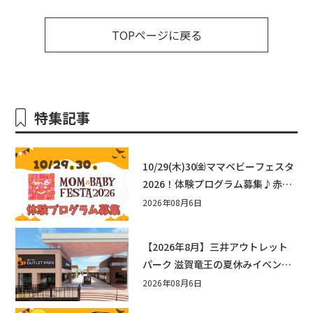
TOPページに戻る
特集記事
10/29(木)30㈮ママベビーフェスタ
2026！体験プログラム募集♪赤ち
ゃん向けイベントに出演しません
2026年08月6日
か？
【2026年8月】三井アウトレット
パーク 滋賀竜王の夏休みイベント
まとめ！びしょぬれ水あそび・激
2026年08月6日
辛グルメ・フォトコンテストまで