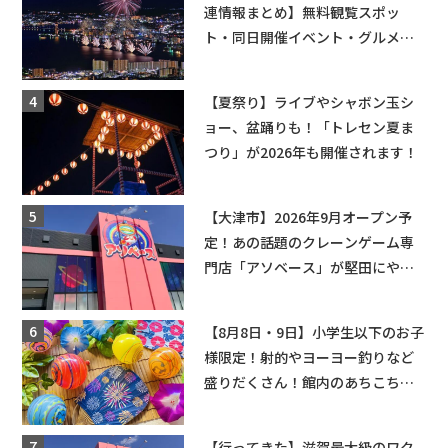
連情報まとめ】無料観覧スポッ
ト・同日開催イベント・グルメマ
ップ・交通規制に近隣施設の駐車
場情報なども要チェック★
【夏祭り】ライブやシャボン玉シ
ョー、盆踊りも！「トレセン夏ま
つり」が2026年も開催されます！
【大津市】2026年9月オープン予
定！あの話題のクレーンゲーム専
門店「アソベース」が堅田にやっ
てくる！豊郷店に続く滋賀2店舗目
★
【8月8日・9日】小学生以下のお子
様限定！射的やヨーヨー釣りなど
盛りだくさん！館内のあちこちに
ちびっこ縁日開催♪【モリーブ】
【行ってきた】滋賀最大級のワク