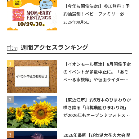
盛りだくさん！
【今年も開催決定!】参加無料！予
約抽選制！ベビーファミリー必見
☆入場無料☆10/29(木)30(金)ママ
2026年08月5日
ベビーフェスタ2026！親子で楽し
もう♪inピエリ守山
週間アクセスランキング
【イオンモール草津】8月開催予定
のイベントが多数中止に。「あそ
べ〜る水族館」や仮面ライダーシ
ョーなど
【東近江市】約5万本のひまわりが
咲き誇る「山梶農園ひまわり畑」
が2026年もオープン♪フォトスポ
ットやキッチンカーも登場！何度
も入園できるフリーパスも販売★
2026年最新【びわ湖大花火大会 関