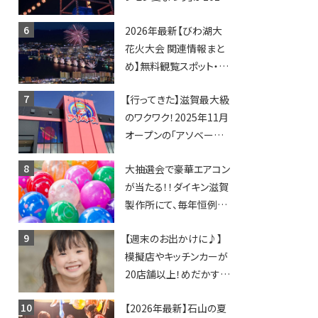
年も開催されます！
2026年最新【びわ湖大
花火大会 関連情報まと
め】無料観覧スポット・同
日開催イベント・グルメマ
【行ってきた】滋賀最大級
ップ・交通規制に近隣施
のワクワク！2025年11月
設の駐車場情報なども
オープンの「アソベース
要チェック★
豊郷店」★130台超のク
大抽選会で豪華エアコン
レーンゲームで青果や日
が当たる！！ダイキン滋賀
用品までゲットできる新
製作所にて、毎年恒例
スポット！
『納涼祭』が開催！【8月2
【週末のお出かけに♪】
日】
模擬店やキッチンカーが
20店舗以上！めだかすく
いや、滋賀出身シンガー
【2026年最新】石山の夏
ソングライターによるライ