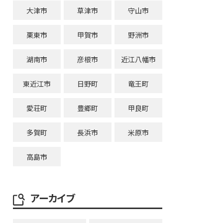
大津市
草津市
守山市
栗東市
甲賀市
野洲市
湖南市
彦根市
近江八幡市
東近江市
日野町
竜王町
愛荘町
豊郷町
甲良町
多賀町
長浜市
米原市
高島市
アーカイブ