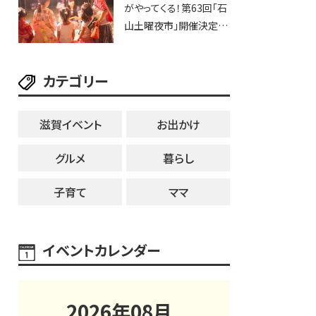
がやってくる！第63回「石
ブなど。【和邇ふれあい夏
山土曜夜市」開催決定！
祭り】
歩行者天国に屋台やステ
ージが勢揃い【7月18日・
カテゴリー
25日・8月1日】大津市
滋賀イベント
お出かけ
グルメ
暮らし
子育て
ママ
イベントカレンダー
2026
年
08
月