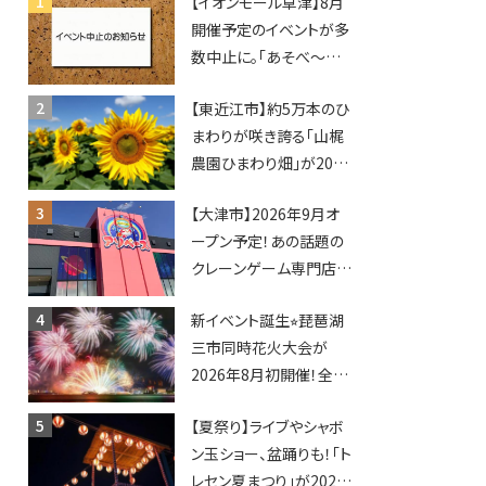
【イオンモール草津】8月
開催予定のイベントが多
数中止に。「あそべ〜る
水族館」や仮面ライダー
【東近江市】約5万本のひ
ショーなど
まわりが咲き誇る「山梶
農園ひまわり畑」が2026
年もオープン♪フォトス
【大津市】2026年9月オ
ポットやキッチンカーも
ープン予定！あの話題の
登場！何度も入園できる
クレーンゲーム専門店
フリーパスも販売★
「アソベース」が堅田にや
新イベント誕生⭐︎琵琶湖
ってくる！豊郷店に続く滋
三市同時花火大会が
賀2店舗目★
2026年8月初開催！全席
指定で快適＆限定ナイト
【夏祭り】ライブやシャボ
マーケットも登場♪
ン玉ショー、盆踊りも！「ト
レセン夏まつり」が2026