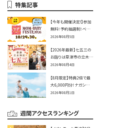
特集記事
【今年も開催決定!】参加
無料！予約抽選制！ベビ
ーファミリー必見☆入場
2026年08月5日
無料☆10/29(木)30(金)
【2026年最新】七五三の
ママベビーフェスタ
お詣りは草津市の立木神
2026！親子で楽しもう
社へ♪七五三お祝い企
♪inピエリ守山
2026年08月4日
画をご紹介！
【8月限定】特典2倍で最
大6,000円分！ナガシマス
パーランドプール券や人
2026年08月1日
気パスタ券も当たる☆夏
休みは「ハウスセレクショ
週間アクセスランキング
ン彦根」へGO！