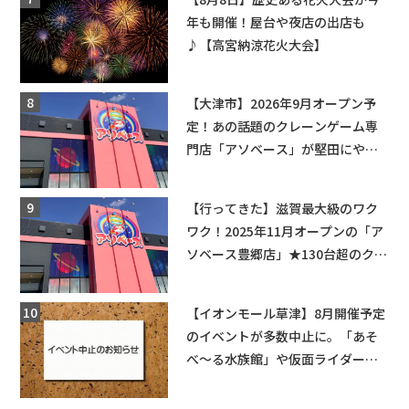
年も開催！屋台や夜店の出店も
♪【高宮納涼花火大会】
【大津市】2026年9月オープン予
定！あの話題のクレーンゲーム専
門店「アソベース」が堅田にやっ
てくる！豊郷店に続く滋賀2店舗目
★
【行ってきた】滋賀最大級のワク
ワク！2025年11月オープンの「ア
ソベース豊郷店」★130台超のクレ
ーンゲームで青果や日用品までゲ
ットできる新スポット！
【イオンモール草津】8月開催予定
のイベントが多数中止に。「あそ
べ〜る水族館」や仮面ライダーシ
ョーなど