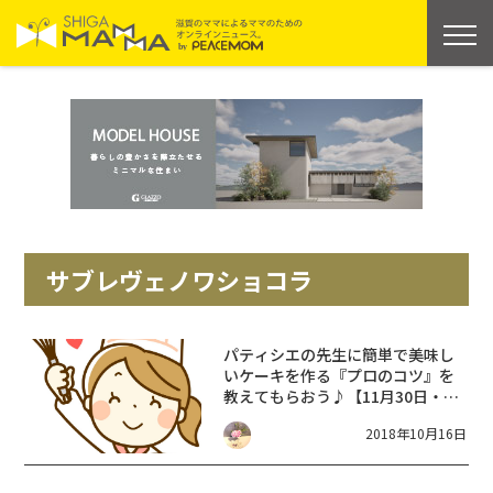
サブレヴェノワショコラ
パティシエの先生に簡単で美味し
いケーキを作る『プロのコツ』を
教えてもらおう♪【11月30日・12
月7日】パティシエ気分で♪ケーキ
2018年10月16日
づくり教室～クリスマスまでに美
味しいケーキをマスターしよう！
～