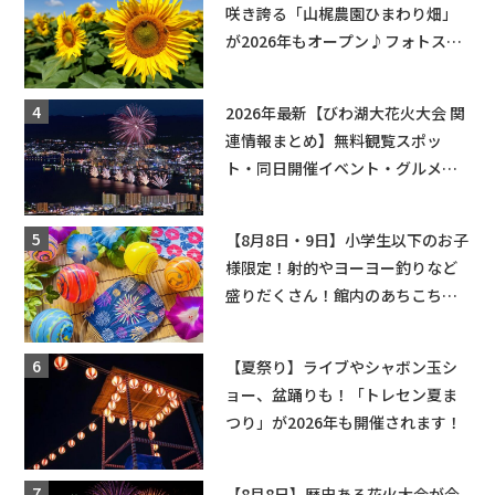
咲き誇る「山梶農園ひまわり畑」
が2026年もオープン♪フォトスポ
ットやキッチンカーも登場！何度
も入園できるフリーパスも販売★
2026年最新【びわ湖大花火大会 関
連情報まとめ】無料観覧スポッ
ト・同日開催イベント・グルメマ
ップ・交通規制に近隣施設の駐車
場情報なども要チェック★
【8月8日・9日】小学生以下のお子
様限定！射的やヨーヨー釣りなど
盛りだくさん！館内のあちこちに
ちびっこ縁日開催♪【モリーブ】
【夏祭り】ライブやシャボン玉シ
ョー、盆踊りも！「トレセン夏ま
つり」が2026年も開催されます！
【8月8日】歴史ある花火大会が今