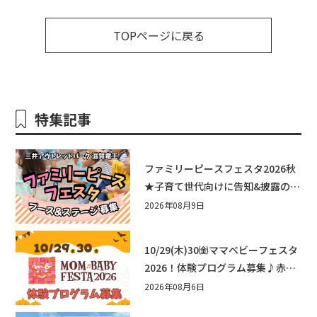
TOPページに戻る
特集記事
ファミリーピースフェスタ2026秋
★子育て世代向けに告知&披露の場
として♪ステージ又はブース出店
2026年08月9日
しませんか？
10/29(木)30㈮ママベビーフェスタ
2026！体験プログラム募集♪赤ち
ゃん向けイベントに出演しません
2026年08月6日
か？