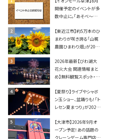
【イオンモール草津】8月
開催予定のイベントが多
数中止に。「あそべ〜る
水族館」や仮面ライダー
【東近江市】約5万本のひ
ショーなど
まわりが咲き誇る「山梶
農園ひまわり畑」が2026
年もオープン♪フォトス
2026年最新【びわ湖大
ポットやキッチンカーも
花火大会 関連情報まと
登場！何度も入園できる
め】無料観覧スポット・同
フリーパスも販売★
日開催イベント・グルメマ
【夏祭り】ライブやシャボ
ップ・交通規制に近隣施
ン玉ショー、盆踊りも！「ト
設の駐車場情報なども
レセン夏まつり」が2026
要チェック★
年も開催されます！
【大津市】2026年9月オ
ープン予定！あの話題の
クレーンゲーム専門店