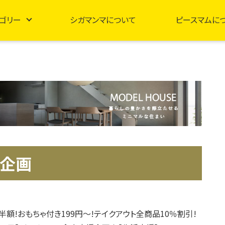
ゴリー
シガマンマについて
ピースマムに
援企画
半額!おもちゃ付き199円～!テイクアウト全商品10％割引!