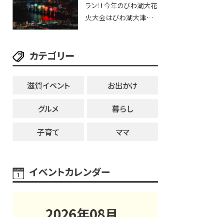
ラン！！今年のびわ湖大花
ブなど。【和邇ふれあい夏
火大会はびわ湖大津プリ
祭り】
ンスホテルで優雅に鑑賞
しよう♪
カテゴリー
滋賀イベント
お出かけ
グルメ
暮らし
子育て
ママ
イベントカレンダー
2026
年
08
月