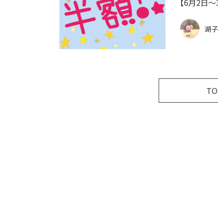
【6月2日
湖子
T