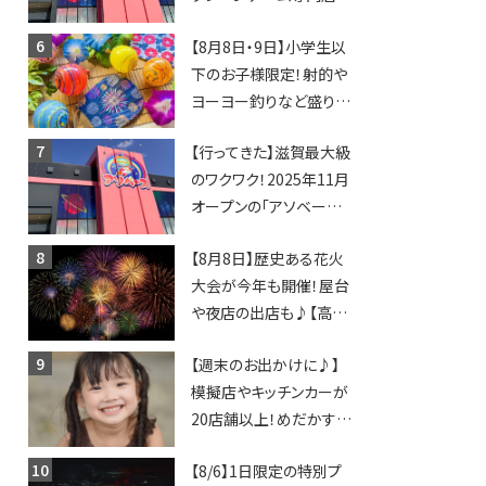
「アソベース」が堅田にや
【8月8日・9日】小学生以
ってくる！豊郷店に続く滋
下のお子様限定！射的や
賀2店舗目★
ヨーヨー釣りなど盛りだ
くさん！館内のあちこちに
【行ってきた】滋賀最大級
ちびっこ縁日開催♪【モリ
のワクワク！2025年11月
ーブ】
オープンの「アソベース
豊郷店」★130台超のク
【8月8日】歴史ある花火
レーンゲームで青果や日
大会が今年も開催！屋台
用品までゲットできる新
や夜店の出店も♪【高宮
スポット！
納涼花火大会】
【週末のお出かけに♪】
模擬店やキッチンカーが
20店舗以上！めだかすく
いや、滋賀出身シンガー
【8/6】1日限定の特別プ
ソングライターによるライ