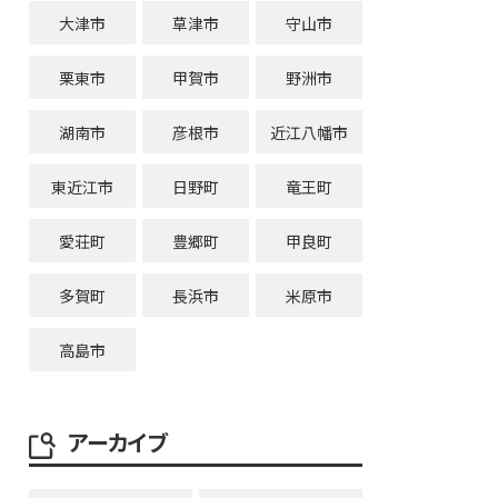
大津市
草津市
守山市
栗東市
甲賀市
野洲市
湖南市
彦根市
近江八幡市
東近江市
日野町
竜王町
愛荘町
豊郷町
甲良町
多賀町
長浜市
米原市
高島市
アーカイブ