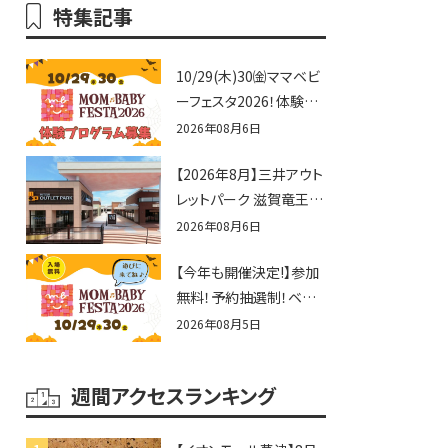
特集記事
10/29(木)30㈮ママベビ
ーフェスタ2026！体験プ
ログラム募集♪赤ちゃん
2026年08月6日
向けイベントに出演しま
【2026年8月】三井アウト
せんか？
レットパーク 滋賀竜王の
夏休みイベントまとめ！
2026年08月6日
びしょぬれ水あそび・激
【今年も開催決定!】参加
辛グルメ・フォトコンテス
無料！予約抽選制！ベビ
トまで盛りだくさん！
ーファミリー必見☆入場
2026年08月5日
無料☆10/29(木)30(金)
ママベビーフェスタ
週間アクセスランキング
2026！親子で楽しもう
♪inピエリ守山