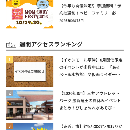
盛りだくさん！
【今年も開催決定!】参加無料！予
約抽選制！ベビーファミリー必見
☆入場無料☆10/29(木)30(金)ママ
2026年08月5日
ベビーフェスタ2026！親子で楽し
もう♪inピエリ守山
週間アクセスランキング
【イオンモール草津】8月開催予定
のイベントが多数中止に。「あそ
べ〜る水族館」や仮面ライダーシ
ョーなど
【2026年8月】三井アウトレット
パーク 滋賀竜王の夏休みイベント
まとめ！びしょぬれ水あそび・激
辛グルメ・フォトコンテストまで
盛りだくさん！
【東近江市】約5万本のひまわりが