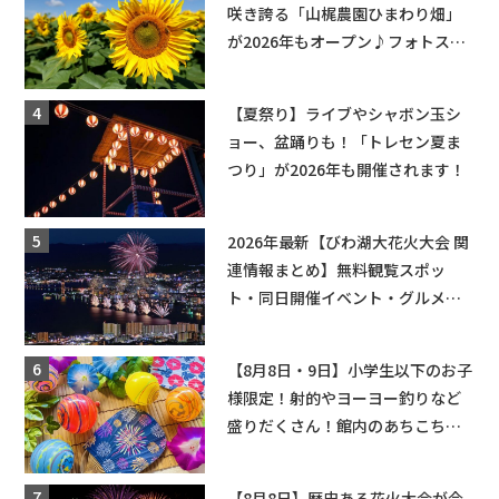
咲き誇る「山梶農園ひまわり畑」
が2026年もオープン♪フォトスポ
ットやキッチンカーも登場！何度
も入園できるフリーパスも販売★
【夏祭り】ライブやシャボン玉シ
ョー、盆踊りも！「トレセン夏ま
つり」が2026年も開催されます！
2026年最新【びわ湖大花火大会 関
連情報まとめ】無料観覧スポッ
ト・同日開催イベント・グルメマ
ップ・交通規制に近隣施設の駐車
場情報なども要チェック★
【8月8日・9日】小学生以下のお子
様限定！射的やヨーヨー釣りなど
盛りだくさん！館内のあちこちに
ちびっこ縁日開催♪【モリーブ】
【8月8日】歴史ある花火大会が今