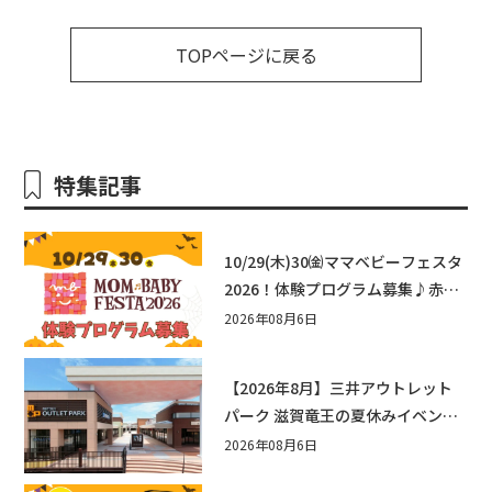
TOPページに戻る
特集記事
10/29(木)30㈮ママベビーフェスタ
2026！体験プログラム募集♪赤ち
ゃん向けイベントに出演しません
2026年08月6日
か？
【2026年8月】三井アウトレット
パーク 滋賀竜王の夏休みイベント
まとめ！びしょぬれ水あそび・激
2026年08月6日
辛グルメ・フォトコンテストまで