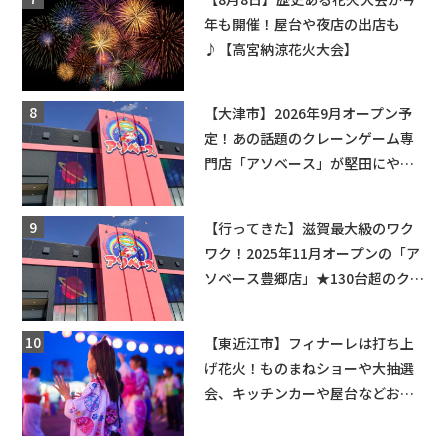
年も開催！屋台や夜店の出店も
♪【高宮納涼花火大会】
【大津市】2026年9月オープン予
定！あの話題のクレーンゲーム専
門店「アソベース」が堅田にやっ
てくる！豊郷店に続く滋賀2店舗目
★
【行ってきた】滋賀最大級のワク
ワク！2025年11月オープンの「ア
ソベース豊郷店」★130台超のクレ
ーンゲームで青果や日用品までゲ
ットできる新スポット！
【東近江市】フィナーレは打ち上
げ花火！ものまねショーや大抽選
会、キッチンカーや屋台などお楽
しみ満載★「ことう夏まつり こと
ぼん2026」がひばり公園で開催！