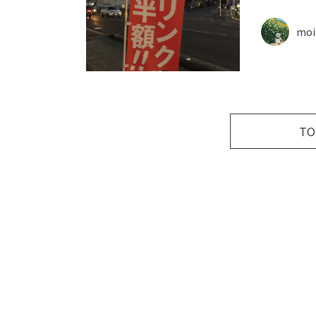
moi
T