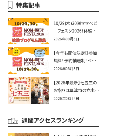
特集記事
10/29(木)30㈮ママベビ
ーフェスタ2026！体験プ
ログラム募集♪赤ちゃん
2026年08月6日
向けイベントに出演しま
【今年も開催決定!】参加
せんか？
無料！予約抽選制！ベビ
ーファミリー必見☆入場
2026年08月5日
無料☆10/29(木)30(金)
【2026年最新】七五三の
ママベビーフェスタ
お詣りは草津市の立木神
2026！親子で楽しもう
社へ♪七五三お祝い企
♪inピエリ守山
2026年08月4日
画をご紹介！
週間アクセスランキング