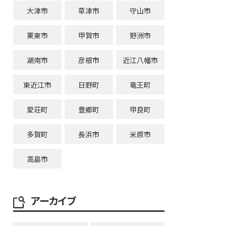
大津市
草津市
守山市
栗東市
甲賀市
野洲市
湖南市
彦根市
近江八幡市
東近江市
日野町
竜王町
愛荘町
豊郷町
甲良町
多賀町
長浜市
米原市
高島市
アーカイブ