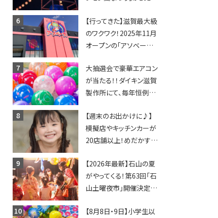
年も開催されます！
【行ってきた】滋賀最大級
のワクワク！2025年11月
オープンの「アソベース
豊郷店」★130台超のク
大抽選会で豪華エアコン
レーンゲームで青果や日
が当たる！！ダイキン滋賀
用品までゲットできる新
製作所にて、毎年恒例
スポット！
『納涼祭』が開催！【8月2
【週末のお出かけに♪】
日】
模擬店やキッチンカーが
20店舗以上！めだかすく
いや、滋賀出身シンガー
【2026年最新】石山の夏
ソングライターによるライ
がやってくる！第63回「石
ブなど。【和邇ふれあい夏
山土曜夜市」開催決定！
祭り】
歩行者天国に屋台やステ
【8月8日・9日】小学生以
ージが勢揃い【7月18日・