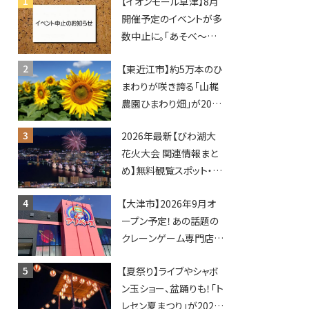
【イオンモール草津】8月
開催予定のイベントが多
数中止に。「あそべ〜る
水族館」や仮面ライダー
【東近江市】約5万本のひ
ショーなど
まわりが咲き誇る「山梶
農園ひまわり畑」が2026
年もオープン♪フォトス
2026年最新【びわ湖大
ポットやキッチンカーも
花火大会 関連情報まと
登場！何度も入園できる
め】無料観覧スポット・同
フリーパスも販売★
日開催イベント・グルメマ
【大津市】2026年9月オ
ップ・交通規制に近隣施
ープン予定！あの話題の
設の駐車場情報なども
クレーンゲーム専門店
要チェック★
「アソベース」が堅田にや
【夏祭り】ライブやシャボ
ってくる！豊郷店に続く滋
ン玉ショー、盆踊りも！「ト
賀2店舗目★
レセン夏まつり」が2026