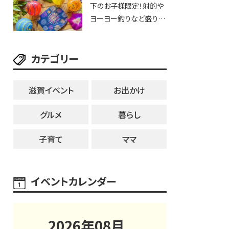
下のお子様限定！射的や
25日・8月1日】大津市
ヨーヨー釣りなど盛りだ
くさん！館内のあちこちに
ちびっこ縁日開催♪【モリ
カテゴリー
ーブ】
滋賀イベント
お出かけ
グルメ
暮らし
子育て
ママ
イベントカレンダー
2026
年
08
月