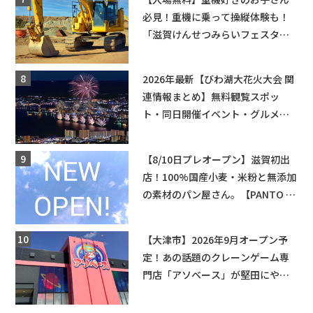
必見！重機に乗って操縦体験も！
「滋賀けんせつみらいフェスタ
2026」【野洲市】滋賀県希望が丘
文化公園にて 開催【10月17日】
2026年最新【びわ湖大花火大会 関
連情報まとめ】無料観覧スポッ
ト・同日開催イベント・グルメマ
ップ・交通規制に近隣施設の駐車
場情報なども要チェック★
【8/10日プレオープン】滋賀初出
店！100%国産小麦・米粉と無添加
の素材のパン屋さん。【PANTO 草
津店】
【大津市】2026年9月オープン予
定！あの話題のクレーンゲーム専
門店「アソベース」が堅田にやっ
てくる！豊郷店に続く滋賀2店舗目
★