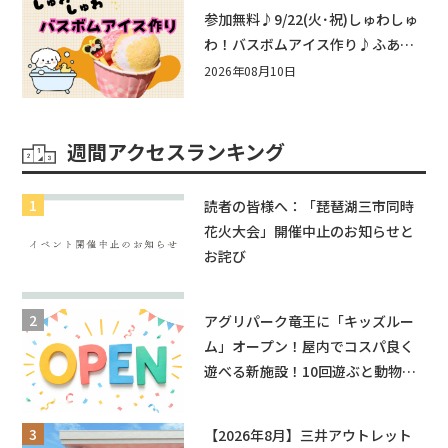
近江八幡
参加無料♪9/22(火･祝)しゅわしゅ
わ！バスボムアイス作り♪ふあふ
あ遊具もあるよ！in近江八幡
2026年08月10日
週間アクセスランキング
読者の皆様へ：「琵琶湖三市同時
花火大会」開催中止のお知らせと
お詫び
アグリパーク竜王に「キッズルー
ム」オープン！屋内でコスパ良く
遊べる新施設！10回遊ぶと動物触
れ合いが無料に★
【2026年8月】三井アウトレット