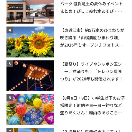
パーク 滋賀竜王の夏休みイベント
まとめ！びしょぬれ水あそび・激
辛グルメ・フォトコンテストまで
盛りだくさん！
【東近江市】約5万本のひまわりが
咲き誇る「山梶農園ひまわり畑」
が2026年もオープン♪フォトスポ
ットやキッチンカーも登場！何度
も入園できるフリーパスも販売★
【夏祭り】ライブやシャボン玉シ
ョー、盆踊りも！「トレセン夏ま
つり」が2026年も開催されます！
【8月8日・9日】小学生以下のお子
様限定！射的やヨーヨー釣りなど
盛りだくさん！館内のあちこちに
ちびっこ縁日開催♪【モリーブ】
【入場無料】重機好きのお子さん