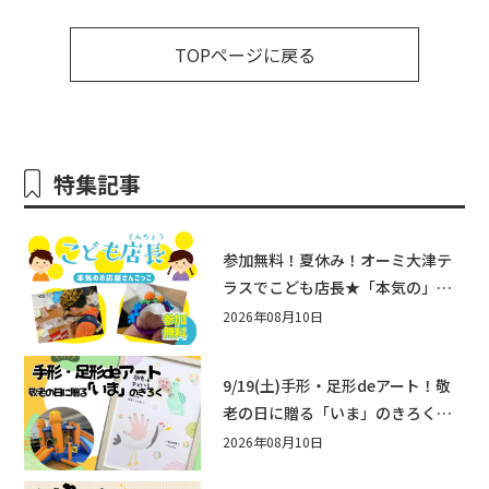
TOPページに戻る
特集記事
参加無料！夏休み！オーミ大津テ
ラスでこども店長★「本気の」お
店屋さんごっこ8/22(土)開催！&ワ
2026年08月10日
ークショップも♪
9/19(土)手形・足形deアート！敬
老の日に贈る「いま」のきろく♪
他にもふあふあ遊具などお楽しみ
2026年08月10日
がいっぱいのシルバーウィークin