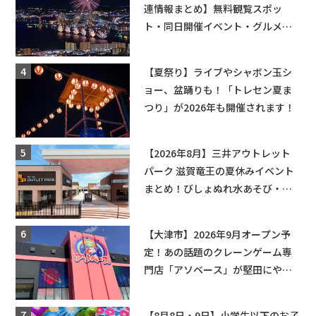
連情報まとめ】無料観覧スポッ
ト・同日開催イベント・グルメマ
ップ・交通規制に近隣施設の駐車
場情報なども要チェック★
【夏祭り】ライブやシャボン玉シ
ョー、盆踊りも！「トレセン夏ま
つり」が2026年も開催されます！
【2026年8月】三井アウトレット
パーク 滋賀竜王の夏休みイベント
まとめ！びしょぬれ水あそび・激
辛グルメ・フォトコンテストまで
盛りだくさん！
【大津市】2026年9月オープン予
定！あの話題のクレーンゲーム専
門店「アソベース」が堅田にやっ
てくる！豊郷店に続く滋賀2店舗目
★
【8月8日・9日】小学生以下のお子