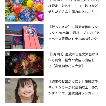
様限定！射的やヨーヨー釣りなど
盛りだくさん！館内のあちこちに
ちびっこ縁日開催♪【モリーブ】
【行ってきた】滋賀最大級のワク
ワク！2025年11月オープンの「ア
ソベース豊郷店」★130台超のクレ
ーンゲームで青果や日用品までゲ
ットできる新スポット！
【8月8日】歴史ある花火大会が今
年も開催！屋台や夜店の出店も
♪【高宮納涼花火大会】
【週末のお出かけに♪】模擬店や
キッチンカーが20店舗以上！めだ
かすくいや、滋賀出身シンガーソ
ングライターによるライブなど。
【和邇ふれあい夏祭り】