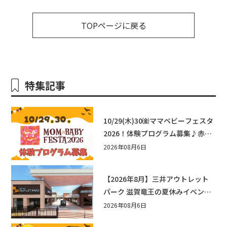
TOPページに戻る
特集記事
10/29(木)30㈮ママベビーフェスタ
2026！体験プログラム募集♪赤ち
ゃん向けイベントに出演しません
2026年08月6日
か？
【2026年8月】三井アウトレット
パーク 滋賀竜王の夏休みイベント
まとめ！びしょぬれ水あそび・激
2026年08月6日
辛グルメ・フォトコンテストまで