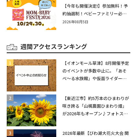
盛りだくさん！
【今年も開催決定!】参加無料！予
約抽選制！ベビーファミリー必見
☆入場無料☆10/29(木)30(金)ママ
2026年08月5日
ベビーフェスタ2026！親子で楽し
もう♪inピエリ守山
週間アクセスランキング
【イオンモール草津】8月開催予定
のイベントが多数中止に。「あそ
べ〜る水族館」や仮面ライダーシ
ョーなど
【東近江市】約5万本のひまわりが
咲き誇る「山梶農園ひまわり畑」
が2026年もオープン♪フォトスポ
ットやキッチンカーも登場！何度
も入園できるフリーパスも販売★
2026年最新【びわ湖大花火大会 関