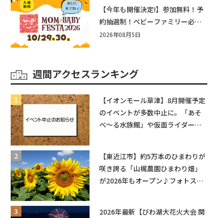
盛りだくさん！
【今年も開催決定!】参加無料！予
約抽選制！ベビーファミリー必見
☆入場無料☆10/29(木)30(金)ママ
2026年08月5日
ベビーフェスタ2026！親子で楽し
もう♪inピエリ守山
週間アクセスランキング
【イオンモール草津】8月開催予定
のイベントが多数中止に。「あそ
べ〜る水族館」や仮面ライダーシ
ョーなど
【東近江市】約5万本のひまわりが
咲き誇る「山梶農園ひまわり畑」
が2026年もオープン♪フォトスポ
ットやキッチンカーも登場！何度
も入園できるフリーパスも販売★
2026年最新【びわ湖大花火大会 関