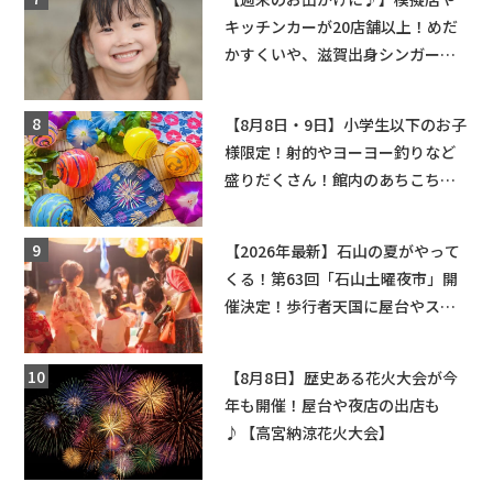
キッチンカーが20店舗以上！めだ
かすくいや、滋賀出身シンガーソ
ングライターによるライブなど。
【和邇ふれあい夏祭り】
【8月8日・9日】小学生以下のお子
様限定！射的やヨーヨー釣りなど
盛りだくさん！館内のあちこちに
ちびっこ縁日開催♪【モリーブ】
【2026年最新】石山の夏がやって
くる！第63回「石山土曜夜市」開
催決定！歩行者天国に屋台やステ
ージが勢揃い【7月18日・25日・8
月1日】大津市
【8月8日】歴史ある花火大会が今
年も開催！屋台や夜店の出店も
♪【高宮納涼花火大会】