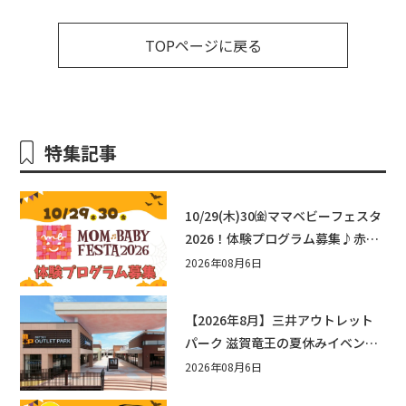
TOPページに戻る
特集記事
10/29(木)30㈮ママベビーフェスタ
2026！体験プログラム募集♪赤ち
ゃん向けイベントに出演しません
2026年08月6日
か？
【2026年8月】三井アウトレット
パーク 滋賀竜王の夏休みイベント
まとめ！びしょぬれ水あそび・激
2026年08月6日
辛グルメ・フォトコンテストまで