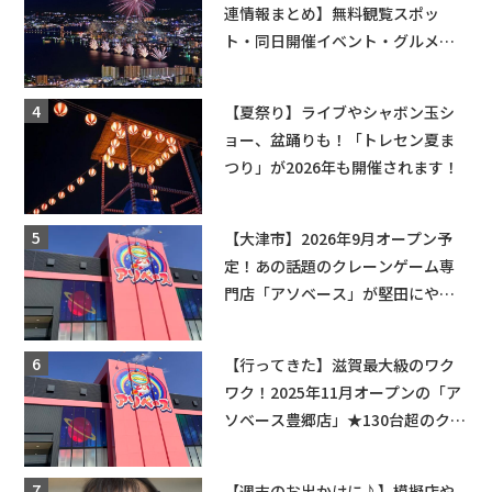
連情報まとめ】無料観覧スポッ
ト・同日開催イベント・グルメマ
ップ・交通規制に近隣施設の駐車
場情報なども要チェック★
【夏祭り】ライブやシャボン玉シ
ョー、盆踊りも！「トレセン夏ま
つり」が2026年も開催されます！
【大津市】2026年9月オープン予
定！あの話題のクレーンゲーム専
門店「アソベース」が堅田にやっ
てくる！豊郷店に続く滋賀2店舗目
★
【行ってきた】滋賀最大級のワク
ワク！2025年11月オープンの「ア
ソベース豊郷店」★130台超のクレ
ーンゲームで青果や日用品までゲ
ットできる新スポット！
【週末のお出かけに♪】模擬店や