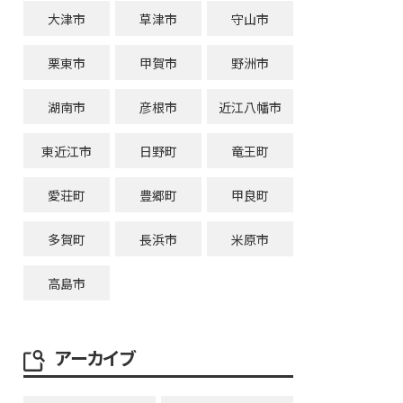
大津市
草津市
守山市
栗東市
甲賀市
野洲市
湖南市
彦根市
近江八幡市
東近江市
日野町
竜王町
愛荘町
豊郷町
甲良町
多賀町
長浜市
米原市
高島市
アーカイブ