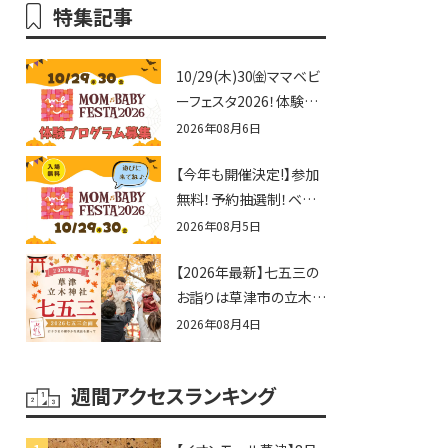
特集記事
10/29(木)30㈮ママベビ
ーフェスタ2026！体験プ
ログラム募集♪赤ちゃん
2026年08月6日
向けイベントに出演しま
【今年も開催決定!】参加
せんか？
無料！予約抽選制！ベビ
ーファミリー必見☆入場
2026年08月5日
無料☆10/29(木)30(金)
【2026年最新】七五三の
ママベビーフェスタ
お詣りは草津市の立木神
2026！親子で楽しもう
社へ♪七五三お祝い企
♪inピエリ守山
2026年08月4日
画をご紹介！
週間アクセスランキング