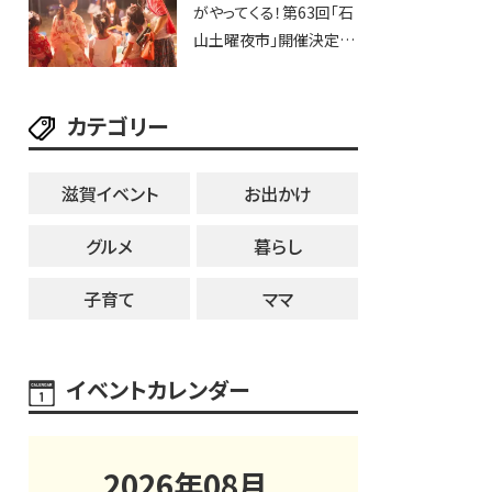
がやってくる！第63回「石
ブなど。【和邇ふれあい夏
山土曜夜市」開催決定！
祭り】
歩行者天国に屋台やステ
ージが勢揃い【7月18日・
カテゴリー
25日・8月1日】大津市
滋賀イベント
お出かけ
グルメ
暮らし
子育て
ママ
イベントカレンダー
2026
年
08
月