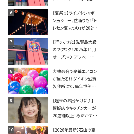
「アソベース」が堅田にや
【夏祭り】ライブやシャボ
ってくる！豊郷店に続く滋
ン玉ショー、盆踊りも！「ト
賀2店舗目★
レセン夏まつり」が2026
年も開催されます！
【行ってきた】滋賀最大級
のワクワク！2025年11月
オープンの「アソベース
豊郷店」★130台超のク
大抽選会で豪華エアコン
レーンゲームで青果や日
が当たる！！ダイキン滋賀
用品までゲットできる新
製作所にて、毎年恒例
スポット！
『納涼祭』が開催！【8月2
【週末のお出かけに♪】
日】
模擬店やキッチンカーが
20店舗以上！めだかすく
いや、滋賀出身シンガー
【2026年最新】石山の夏
ソングライターによるライ