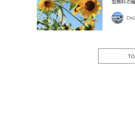
加無料の撮
Chii
T