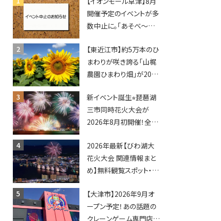
【イオンモール草津】8月
開催予定のイベントが多
数中止に。「あそべ〜る
水族館」や仮面ライダー
【東近江市】約5万本のひ
ショーなど
まわりが咲き誇る「山梶
農園ひまわり畑」が2026
年もオープン♪フォトス
新イベント誕生⭐︎琵琶湖
ポットやキッチンカーも
三市同時花火大会が
登場！何度も入園できる
2026年8月初開催！全席
フリーパスも販売★
指定で快適＆限定ナイト
2026年最新【びわ湖大
マーケットも登場♪
花火大会 関連情報まと
め】無料観覧スポット・同
日開催イベント・グルメマ
【大津市】2026年9月オ
ップ・交通規制に近隣施
ープン予定！あの話題の
設の駐車場情報なども
クレーンゲーム専門店
要チェック★