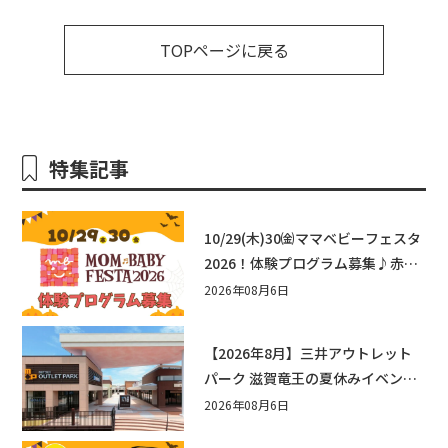
TOPページに戻る
特集記事
10/29(木)30㈮ママベビーフェスタ
2026！体験プログラム募集♪赤ち
ゃん向けイベントに出演しません
2026年08月6日
か？
【2026年8月】三井アウトレット
パーク 滋賀竜王の夏休みイベント
まとめ！びしょぬれ水あそび・激
2026年08月6日
辛グルメ・フォトコンテストまで