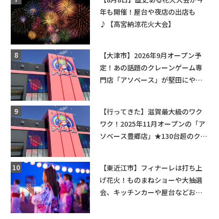
年も開催！屋台や夜店の出店も
♪【高宮納涼花火大会】
【大津市】2026年9月オープン予
定！あの話題のクレーンゲーム専
門店「アソベース」が堅田にやっ
てくる！豊郷店に続く滋賀2店舗目
★
【行ってきた】滋賀最大級のワク
ワク！2025年11月オープンの「ア
ソベース豊郷店」★130台超のクレ
ーンゲームで青果や日用品までゲ
ットできる新スポット！
【東近江市】フィナーレは打ち上
げ花火！ものまねショーや大抽選
会、キッチンカーや屋台などお楽
しみ満載★「ことう夏まつり こと
ぼん2026」がひばり公園で開催！