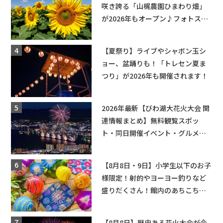
咲き誇る「山梶農園ひまわり畑」
が2026年もオープン♪フォトスポ
ットやキッチンカーも登場！何度
も入園できるフリーパスも販売★
【夏祭り】ライブやシャボン玉シ
ョー、盆踊りも！「トレセン夏ま
つり」が2026年も開催されます！
2026年最新【びわ湖大花火大会 関
連情報まとめ】無料観覧スポッ
ト・同日開催イベント・グルメマ
ップ・交通規制に近隣施設の駐車
場情報なども要チェック★
【8月8日・9日】小学生以下のお子
様限定！射的やヨーヨー釣りなど
盛りだくさん！館内のあちこちに
ちびっこ縁日開催♪【モリーブ】
【8月8日】歴史ある花火大会が今