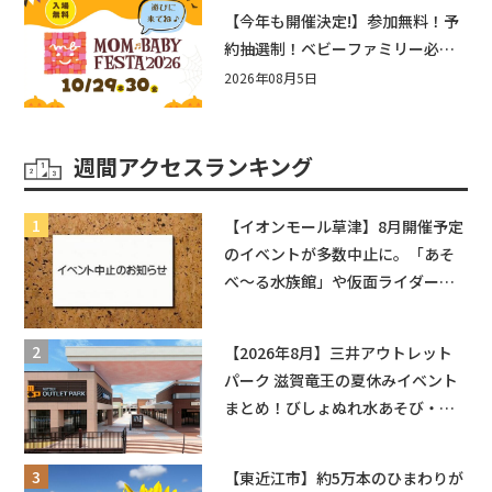
盛りだくさん！
【今年も開催決定!】参加無料！予
約抽選制！ベビーファミリー必見
☆入場無料☆10/29(木)30(金)ママ
2026年08月5日
ベビーフェスタ2026！親子で楽し
もう♪inピエリ守山
週間アクセスランキング
【イオンモール草津】8月開催予定
のイベントが多数中止に。「あそ
べ〜る水族館」や仮面ライダーシ
ョーなど
【2026年8月】三井アウトレット
パーク 滋賀竜王の夏休みイベント
まとめ！びしょぬれ水あそび・激
辛グルメ・フォトコンテストまで
盛りだくさん！
【東近江市】約5万本のひまわりが