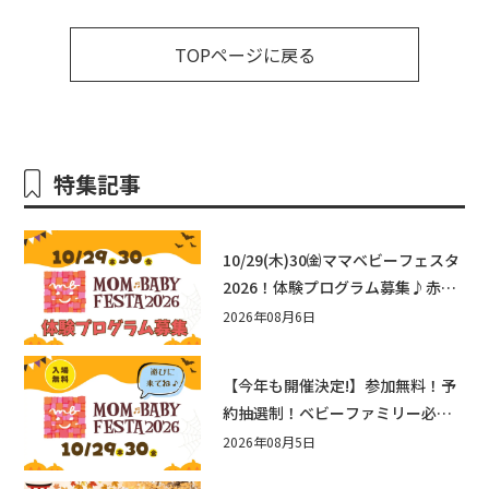
TOPページに戻る
特集記事
10/29(木)30㈮ママベビーフェスタ
2026！体験プログラム募集♪赤ち
ゃん向けイベントに出演しません
2026年08月6日
か？
【今年も開催決定!】参加無料！予
約抽選制！ベビーファミリー必見
☆入場無料☆10/29(木)30(金)ママ
2026年08月5日
ベビーフェスタ2026！親子で楽し