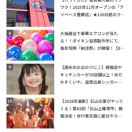
ワク！2025年11月オープンの「ア
ソベース豊郷店」★130台超のクレ
ーンゲームで青果や日用品までゲ
ットできる新スポット！
大抽選会で豪華エアコンが当た
る！！ダイキン滋賀製作所にて、
毎年恒例『納涼祭』が開催！【8月
2日】
【週末のお出かけに♪】模擬店や
キッチンカーが20店舗以上！めだ
かすくいや、滋賀出身シンガーソ
ングライターによるライブなど。
【和邇ふれあい夏祭り】
【2026年最新】石山の夏がやって
くる！第63回「石山土曜夜市」開
催決定！歩行者天国に屋台やステ
ージが勢揃い【7月18日・25日・8
月1日】大津市