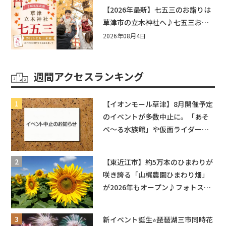
もう♪inピエリ守山
【2026年最新】七五三のお詣りは
草津市の立木神社へ♪七五三お祝
い企画をご紹介！
2026年08月4日
週間アクセスランキング
【イオンモール草津】8月開催予定
のイベントが多数中止に。「あそ
べ〜る水族館」や仮面ライダーシ
ョーなど
【東近江市】約5万本のひまわりが
咲き誇る「山梶農園ひまわり畑」
が2026年もオープン♪フォトスポ
ットやキッチンカーも登場！何度
も入園できるフリーパスも販売★
新イベント誕生⭐︎琵琶湖三市同時花