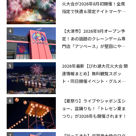
火大会が2026年8月初開催！全席
指定で快適＆限定ナイトマーケッ
トも登場♪
【大津市】2026年9月オープン予
定！あの話題のクレーンゲーム専
門店「アソベース」が堅田にやっ
てくる！豊郷店に続く滋賀2店舗目
★
2026年最新【びわ湖大花火大会 関
連情報まとめ】無料観覧スポッ
ト・同日開催イベント・グルメマ
ップ・交通規制に近隣施設の駐車
場情報なども要チェック★
【夏祭り】ライブやシャボン玉シ
ョー、盆踊りも！「トレセン夏ま
つり」が2026年も開催されます！
【行ってきた】滋賀最大級のワク