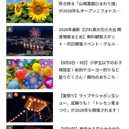
咲き誇る「山梶農園ひまわり畑」
が2026年もオープン♪フォトスポ
ットやキッチンカーも登場！何度
も入園できるフリーパスも販売★
2026年最新【びわ湖大花火大会 関
連情報まとめ】無料観覧スポッ
ト・同日開催イベント・グルメマ
ップ・交通規制に近隣施設の駐車
場情報なども要チェック★
【8月8日・9日】小学生以下のお子
様限定！射的やヨーヨー釣りなど
盛りだくさん！館内のあちこちに
ちびっこ縁日開催♪【モリーブ】
【夏祭り】ライブやシャボン玉シ
ョー、盆踊りも！「トレセン夏ま
つり」が2026年も開催されます！
【8月8日】歴史ある花火大会が今