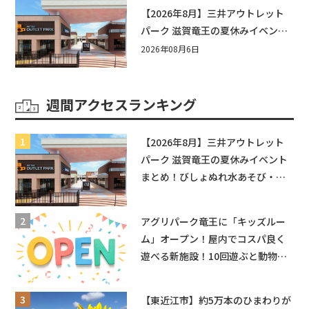
【2026年8月】三井アウトレット
パーク 滋賀竜王の夏休みイベント
まとめ！びしょぬれ水あそび・激
2026年08月6日
辛グルメ・フォトコンテストまで
盛りだくさん！
週間アクセスランキング
【2026年8月】三井アウトレット
パーク 滋賀竜王の夏休みイベント
まとめ！びしょぬれ水あそび・激
辛グルメ・フォトコンテストまで
盛りだくさん！
アグリパーク竜王に「キッズルー
ム」オープン！屋内でコスパ良く
遊べる新施設！10回遊ぶと動物触
れ合いが無料に★
【東近江市】約5万本のひまわりが