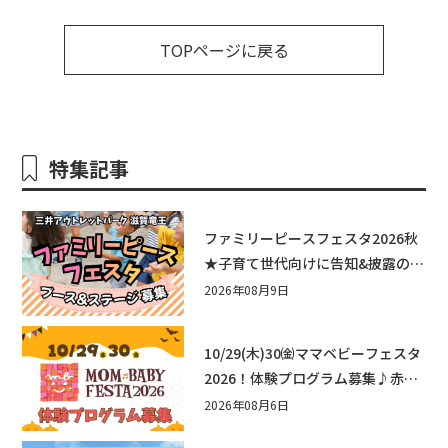
TOPページに戻る
特集記事
ファミリーピースフェスタ2026秋
★子育て世代向けに告知&披露の場
として♪ステージ又はブース出店
2026年08月9日
しませんか？
10/29(木)30㈮ママベビーフェスタ
2026！体験プログラム募集♪赤ち
ゃん向けイベントに出演しません
2026年08月6日
か？