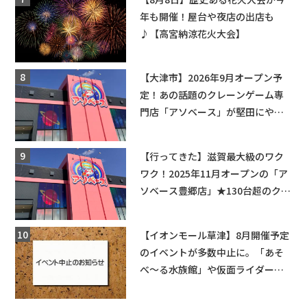
年も開催！屋台や夜店の出店も
♪【高宮納涼花火大会】
【大津市】2026年9月オープン予
定！あの話題のクレーンゲーム専
門店「アソベース」が堅田にやっ
てくる！豊郷店に続く滋賀2店舗目
★
【行ってきた】滋賀最大級のワク
ワク！2025年11月オープンの「ア
ソベース豊郷店」★130台超のクレ
ーンゲームで青果や日用品までゲ
ットできる新スポット！
【イオンモール草津】8月開催予定
のイベントが多数中止に。「あそ
べ〜る水族館」や仮面ライダーシ
ョーなど