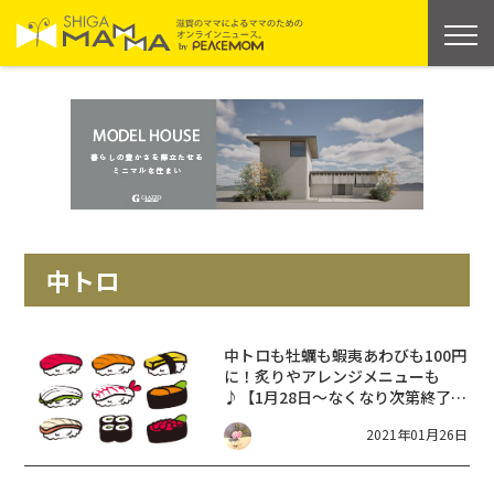
中トロ
中トロも牡蠣も蝦夷あわびも100円
に！炙りやアレンジメニューも
♪【1月28日～なくなり次第終了
】
冬の特選 100円まつり【はま寿
2021年01月26日
司】