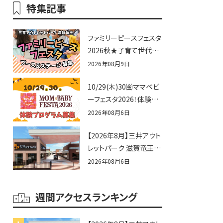
特集記事
ファミリーピースフェスタ
2026秋★子育て世代向
けに告知&披露の場とし
2026年08月9日
て♪ステージ又はブース
10/29(木)30㈮ママベビ
出店しませんか？
ーフェスタ2026！体験プ
ログラム募集♪赤ちゃん
2026年08月6日
向けイベントに出演しま
【2026年8月】三井アウト
せんか？
レットパーク 滋賀竜王の
夏休みイベントまとめ！
2026年08月6日
びしょぬれ水あそび・激
辛グルメ・フォトコンテス
週間アクセスランキング
トまで盛りだくさん！