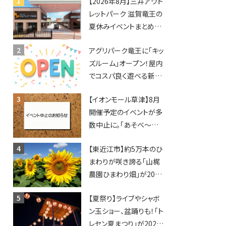
【2026年8月】三井アウト
レットパーク 滋賀竜王の
夏休みイベントまとめ！
びしょぬれ水あそび・激
アグリパーク竜王に「キッ
辛グルメ・フォトコンテス
ズルーム」オープン！屋内
トまで盛りだくさん！
でコスパ良く遊べる新施
設！10回遊ぶと動物触れ
【イオンモール草津】8月
合いが無料に★
開催予定のイベントが多
数中止に。「あそべ〜る
水族館」や仮面ライダー
【東近江市】約5万本のひ
ショーなど
まわりが咲き誇る「山梶
農園ひまわり畑」が2026
年もオープン♪フォトス
【夏祭り】ライブやシャボ
ポットやキッチンカーも
ン玉ショー、盆踊りも！「ト
登場！何度も入園できる
レセン夏まつり」が2026
フリーパスも販売★