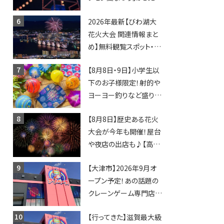
年も開催されます！
2026年最新【びわ湖大
花火大会 関連情報まと
め】無料観覧スポット・同
日開催イベント・グルメマ
【8月8日・9日】小学生以
ップ・交通規制に近隣施
下のお子様限定！射的や
設の駐車場情報なども
ヨーヨー釣りなど盛りだ
要チェック★
くさん！館内のあちこちに
【8月8日】歴史ある花火
ちびっこ縁日開催♪【モリ
大会が今年も開催！屋台
ーブ】
や夜店の出店も♪【高宮
納涼花火大会】
【大津市】2026年9月オ
ープン予定！あの話題の
クレーンゲーム専門店
「アソベース」が堅田にや
【行ってきた】滋賀最大級
ってくる！豊郷店に続く滋