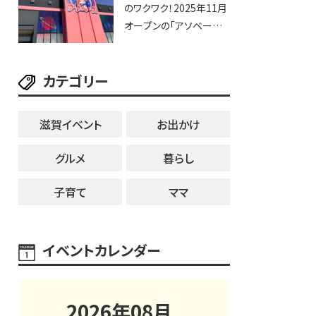
のワクワク！2025年11月
賀2店舗目★
オープンの「アソベース
豊郷店」★130台超のク
レーンゲームで青果や日
カテゴリー
用品までゲットできる新
スポット！
滋賀イベント
お出かけ
グルメ
暮らし
子育て
ママ
イベントカレンダー
2026
年
08
月