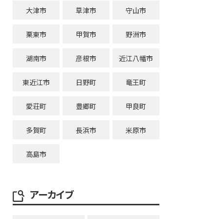
大津市
草津市
守山市
栗東市
甲賀市
野洲市
湖南市
彦根市
近江八幡市
東近江市
日野町
竜王町
愛荘町
豊郷町
甲良町
多賀町
長浜市
米原市
高島市
アーカイブ