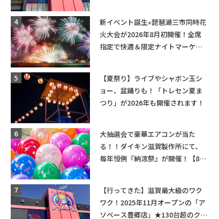
てくる！豊郷店に続く滋賀2店舗目
★
新イベント誕生⭐︎琵琶湖三市同時花
火大会が2026年8月初開催！全席
指定で快適＆限定ナイトマーケッ
トも登場♪
【夏祭り】ライブやシャボン玉シ
ョー、盆踊りも！「トレセン夏ま
つり」が2026年も開催されます！
大抽選会で豪華エアコンが当た
る！！ダイキン滋賀製作所にて、
毎年恒例『納涼祭』が開催！【8月
2日】
【行ってきた】滋賀最大級のワク
ワク！2025年11月オープンの「ア
ソベース豊郷店」★130台超のクレ