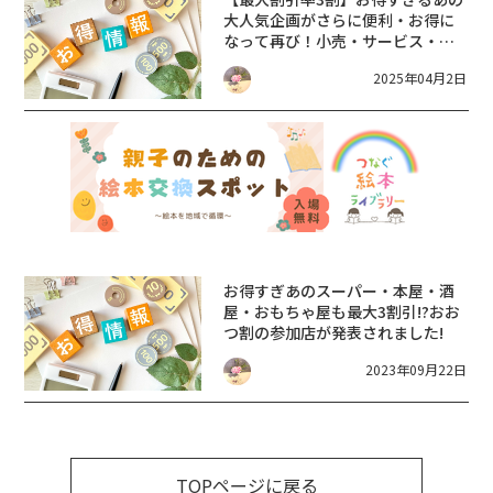
大人気企画がさらに便利・お得に
なって再び！小売・サービス・飲
食も最大30％割引!?【2025年6~8
2025年04月2日
月予定】おおつ割 第2弾
お得すぎ
あのスーパー・本屋・酒
屋・おもちゃ屋も最大3割引!?おお
つ割の参加店が発表されました!
2023年09月22日
TOPページに戻る