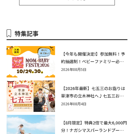
特集記事
【今年も開催決定!】参加無料！予
約抽選制！ベビーファミリー必見
☆入場無料☆10/29(木)30(金)ママ
2026年08月5日
ベビーフェスタ2026！親子で楽し
もう♪inピエリ守山
【2026年最新】七五三のお詣りは
草津市の立木神社へ♪七五三お祝
い企画をご紹介！
2026年08月4日
【8月限定】特典2倍で最大6,000円
分！ナガシマスパーランドプール