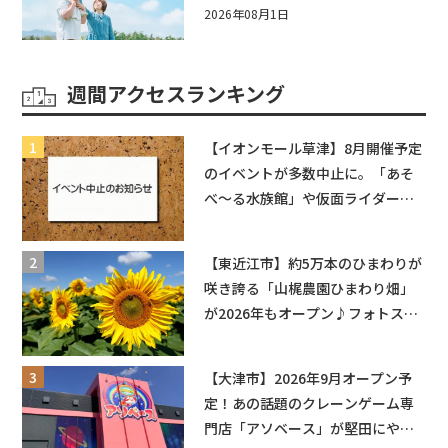
券や人気パスタ券も当たる☆夏休
2026年08月1日
みは「ハウスセレクション彦根」
へGO！
週間アクセスランキング
【イオンモール草津】8月開催予定
のイベントが多数中止に。「あそ
べ〜る水族館」や仮面ライダーシ
ョーなど
【東近江市】約5万本のひまわりが
咲き誇る「山梶農園ひまわり畑」
が2026年もオープン♪フォトスポ
ットやキッチンカーも登場！何度
も入園できるフリーパスも販売★
【大津市】2026年9月オープン予
定！あの話題のクレーンゲーム専
門店「アソベース」が堅田にやっ