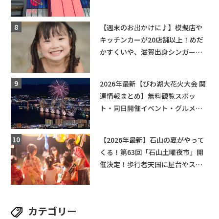
ーンゲームで青果や日用品までゲ
ットできる新スポット！
【週末のお出かけに♪】模擬店や
キッチンカーが20店舗以上！めだ
かすくいや、滋賀出身シンガーソ
ングライターによるライブなど。
【和邇ふれあい夏祭り】
2026年最新【びわ湖大花火大会 関
連情報まとめ】無料観覧スポッ
ト・同日開催イベント・グルメマ
ップ・交通規制に近隣施設の駐車
場情報なども要チェック★
【2026年最新】石山の夏がやって
くる！第63回「石山土曜夜市」開
催決定！歩行者天国に屋台やステ
ージが勢揃い【7月18日・25日・8
月1日】大津市
カテゴリー