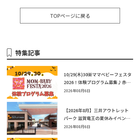
TOPページに戻る
特集記事
10/29(木)30㈮ママベビーフェスタ
2026！体験プログラム募集♪赤ち
ゃん向けイベントに出演しません
2026年08月6日
か？
【2026年8月】三井アウトレット
パーク 滋賀竜王の夏休みイベント
まとめ！びしょぬれ水あそび・激
2026年08月6日
辛グルメ・フォトコンテストまで