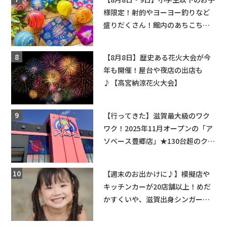
様限定！射的やヨーヨー釣りなど
盛りだくさん！館内のあちこちに
ちびっこ縁日開催♪【モリーブ】
【8月8日】歴史ある花火大会が今
年も開催！屋台や夜店の出店も
♪【高宮納涼花火大会】
【行ってきた】滋賀最大級のワク
ワク！2025年11月オープンの「ア
ソベース豊郷店」★130台超のクレ
ーンゲームで青果や日用品までゲ
ットできる新スポット！
【週末のお出かけに♪】模擬店や
キッチンカーが20店舗以上！めだ
かすくいや、滋賀出身シンガーソ
ングライターによるライブなど。
【和邇ふれあい夏祭り】