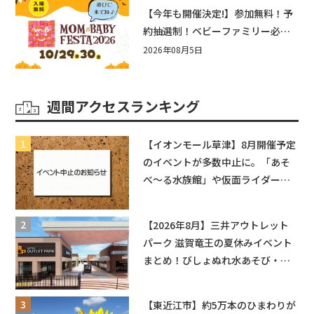
盛りだくさん！
【今年も開催決定!】参加無料！予
約抽選制！ベビーファミリー必見
☆入場無料☆10/29(木)30(金)ママ
2026年08月5日
ベビーフェスタ2026！親子で楽し
もう♪inピエリ守山
週間アクセスランキング
【イオンモール草津】8月開催予定
のイベントが多数中止に。「あそ
べ〜る水族館」や仮面ライダーシ
ョーなど
【2026年8月】三井アウトレット
パーク 滋賀竜王の夏休みイベント
まとめ！びしょぬれ水あそび・激
辛グルメ・フォトコンテストまで
盛りだくさん！
【東近江市】約5万本のひまわりが