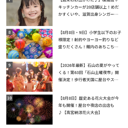
キッチンカーが20店舗以上！めだ
かすくいや、滋賀出身シンガーソ
ングライターによるライブなど。
【和邇ふれあい夏祭り】
【8月8日・9日】小学生以下のお子
様限定！射的やヨーヨー釣りなど
盛りだくさん！館内のあちこちに
ちびっこ縁日開催♪【モリーブ】
【2026年最新】石山の夏がやって
くる！第63回「石山土曜夜市」開
催決定！歩行者天国に屋台やステ
ージが勢揃い【7月18日・25日・8
月1日】大津市
【8月8日】歴史ある花火大会が今
年も開催！屋台や夜店の出店も
♪【高宮納涼花火大会】