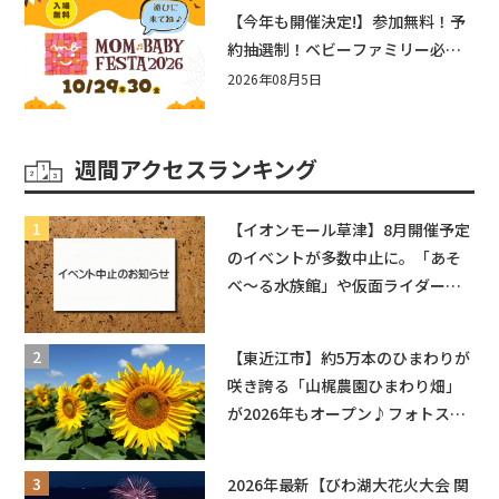
盛りだくさん！
【今年も開催決定!】参加無料！予
約抽選制！ベビーファミリー必見
☆入場無料☆10/29(木)30(金)ママ
2026年08月5日
ベビーフェスタ2026！親子で楽し
もう♪inピエリ守山
週間アクセスランキング
【イオンモール草津】8月開催予定
のイベントが多数中止に。「あそ
べ〜る水族館」や仮面ライダーシ
ョーなど
【東近江市】約5万本のひまわりが
咲き誇る「山梶農園ひまわり畑」
が2026年もオープン♪フォトスポ
ットやキッチンカーも登場！何度
も入園できるフリーパスも販売★
2026年最新【びわ湖大花火大会 関