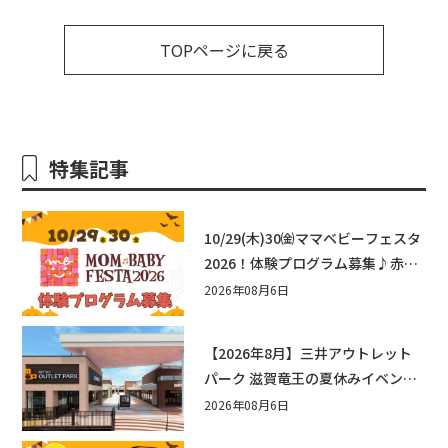
TOPページに戻る
特集記事
10/29(木)30㈮ママベビーフェスタ
2026！体験プログラム募集♪赤ち
ゃん向けイベントに出演しません
2026年08月6日
か？
【2026年8月】三井アウトレット
パーク 滋賀竜王の夏休みイベント
まとめ！びしょぬれ水あそび・激
2026年08月6日
辛グルメ・フォトコンテストまで