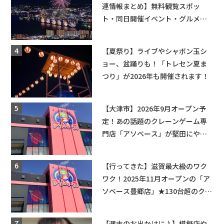
連情報まとめ】無料観覧スポッ
ト・同日開催イベント・グルメマ
ップ・交通規制に近隣施設の駐車
場情報なども要チェック★
【夏祭り】ライブやシャボン玉シ
ョー、盆踊りも！「トレセン夏ま
つり」が2026年も開催されます！
【大津市】2026年9月オープン予
定！あの話題のクレーンゲーム専
門店「アソベース」が堅田にやっ
てくる！豊郷店に続く滋賀2店舗目
★
【行ってきた】滋賀最大級のワク
ワク！2025年11月オープンの「ア
ソベース豊郷店」★130台超のクレ
ーンゲームで青果や日用品までゲ
ットできる新スポット！
【週末のお出かけに♪】模擬店や