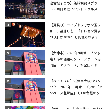
連情報まとめ】無料観覧スポッ
ト・同日開催イベント・グルメマ
ップ・交通規制に近隣施設の駐車
場情報なども要チェック★
【夏祭り】ライブやシャボン玉シ
ョー、盆踊りも！「トレセン夏ま
つり」が2026年も開催されます！
【大津市】2026年9月オープン予
定！あの話題のクレーンゲーム専
門店「アソベース」が堅田にやっ
てくる！豊郷店に続く滋賀2店舗目
★
【行ってきた】滋賀最大級のワク
ワク！2025年11月オープンの「ア
ソベース豊郷店」★130台超のクレ
ーンゲームで青果や日用品までゲ
ットできる新スポット！
【8月8日・9日】小学生以下のお子