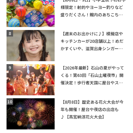
様限定！射的やヨーヨー釣りなど
盛りだくさん！館内のあちこちに
ちびっこ縁日開催♪【モリーブ】
【週末のお出かけに♪】模擬店や
キッチンカーが20店舗以上！めだ
かすくいや、滋賀出身シンガーソ
ングライターによるライブなど。
【和邇ふれあい夏祭り】
【2026年最新】石山の夏がやって
くる！第63回「石山土曜夜市」開
催決定！歩行者天国に屋台やステ
ージが勢揃い【7月18日・25日・8
月1日】大津市
【8月8日】歴史ある花火大会が今
年も開催！屋台や夜店の出店も
♪【高宮納涼花火大会】