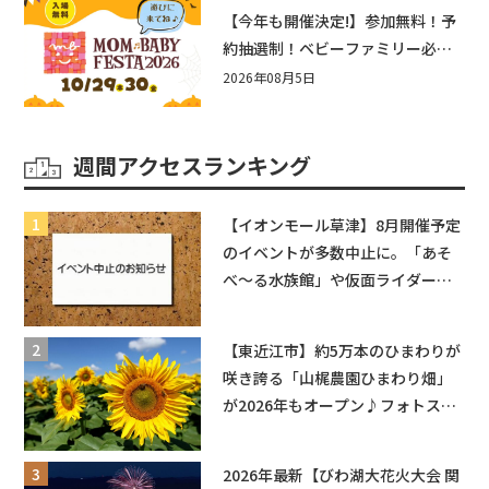
盛りだくさん！
【今年も開催決定!】参加無料！予
約抽選制！ベビーファミリー必見
☆入場無料☆10/29(木)30(金)ママ
2026年08月5日
ベビーフェスタ2026！親子で楽し
もう♪inピエリ守山
週間アクセスランキング
【イオンモール草津】8月開催予定
のイベントが多数中止に。「あそ
べ〜る水族館」や仮面ライダーシ
ョーなど
【東近江市】約5万本のひまわりが
咲き誇る「山梶農園ひまわり畑」
が2026年もオープン♪フォトスポ
ットやキッチンカーも登場！何度
も入園できるフリーパスも販売★
2026年最新【びわ湖大花火大会 関