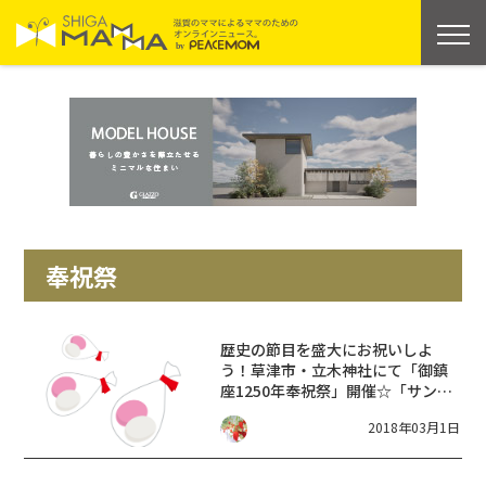
奉祝祭
歴史の節目を盛大にお祝いしよ
う！草津市・立木神社にて「御鎮
座1250年奉祝祭」開催☆「サンヤ
レ踊り」や福餅まき、ジャグリン
2018年03月1日
グショーなど賑やかです！