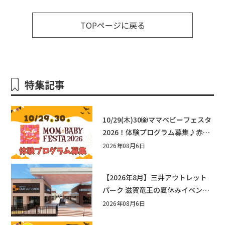
TOPページに戻る
特集記事
10/29(木)30㈮ママベビーフェスタ
2026！体験プログラム募集♪赤ち
ゃん向けイベントに出演しません
2026年08月6日
か？
【2026年8月】三井アウトレット
パーク 滋賀竜王の夏休みイベント
まとめ！びしょぬれ水あそび・激
2026年08月6日
辛グルメ・フォトコンテストまで