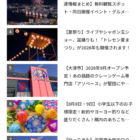
連情報まとめ】無料観覧スポッ
ト・同日開催イベント・グルメマ
ップ・交通規制に近隣施設の駐車
場情報なども要チェック★
【夏祭り】ライブやシャボン玉シ
ョー、盆踊りも！「トレセン夏ま
つり」が2026年も開催されます！
【大津市】2026年9月オープン予
定！あの話題のクレーンゲーム専
門店「アソベース」が堅田にやっ
てくる！豊郷店に続く滋賀2店舗目
★
【8月8日・9日】小学生以下のお子
様限定！射的やヨーヨー釣りなど
盛りだくさん！館内のあちこちに
ちびっこ縁日開催♪【モリーブ】
【行ってきた】滋賀最大級のワク