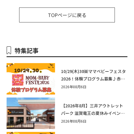
TOPページに戻る
特集記事
10/29(木)30㈮ママベビーフェスタ
2026！体験プログラム募集♪赤ち
ゃん向けイベントに出演しません
2026年08月6日
か？
【2026年8月】三井アウトレット
パーク 滋賀竜王の夏休みイベント
まとめ！びしょぬれ水あそび・激
2026年08月6日
辛グルメ・フォトコンテストまで