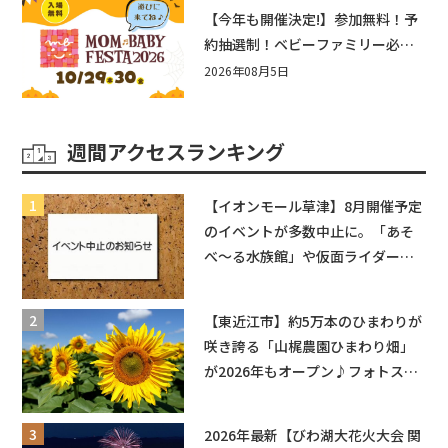
盛りだくさん！
【今年も開催決定!】参加無料！予
約抽選制！ベビーファミリー必見
☆入場無料☆10/29(木)30(金)ママ
2026年08月5日
ベビーフェスタ2026！親子で楽し
もう♪inピエリ守山
週間アクセスランキング
【イオンモール草津】8月開催予定
のイベントが多数中止に。「あそ
べ〜る水族館」や仮面ライダーシ
ョーなど
【東近江市】約5万本のひまわりが
咲き誇る「山梶農園ひまわり畑」
が2026年もオープン♪フォトスポ
ットやキッチンカーも登場！何度
も入園できるフリーパスも販売★
2026年最新【びわ湖大花火大会 関