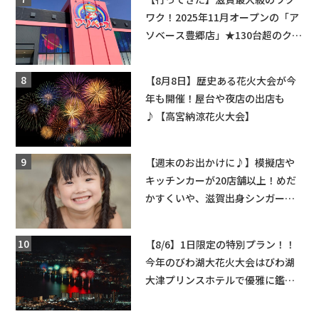
ワク！2025年11月オープンの「ア
ソベース豊郷店」★130台超のクレ
ーンゲームで青果や日用品までゲ
ットできる新スポット！
【8月8日】歴史ある花火大会が今
年も開催！屋台や夜店の出店も
♪【高宮納涼花火大会】
【週末のお出かけに♪】模擬店や
キッチンカーが20店舗以上！めだ
かすくいや、滋賀出身シンガーソ
ングライターによるライブなど。
【和邇ふれあい夏祭り】
【8/6】1日限定の特別プラン！！
今年のびわ湖大花火大会はびわ湖
大津プリンスホテルで優雅に鑑賞
しよう♪