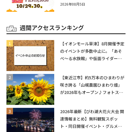
☆入場無料☆10/29(木)30(金)ママ
2026年08月5日
ベビーフェスタ2026！親子で楽し
もう♪inピエリ守山
週間アクセスランキング
【イオンモール草津】8月開催予定
のイベントが多数中止に。「あそ
べ〜る水族館」や仮面ライダーシ
ョーなど
【東近江市】約5万本のひまわりが
咲き誇る「山梶農園ひまわり畑」
が2026年もオープン♪フォトスポ
ットやキッチンカーも登場！何度
も入園できるフリーパスも販売★
2026年最新【びわ湖大花火大会 関
連情報まとめ】無料観覧スポッ
ト・同日開催イベント・グルメマ