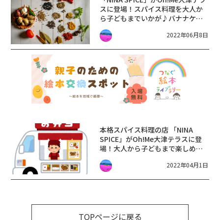
スに登場！スパイス料理を大人か
ら子どもまでいかが♪バナナケー
キやチャイも☆【6月8日・22日・
2022年06月8日
29日】
本格スパイス料理の店 「NINA
SPICE」がOh!Me大津テラスに登
場！大人から子どもまで楽しめま
すよ♪【4月6日・13日・27日】
2022年04月1日
TOPページに戻る