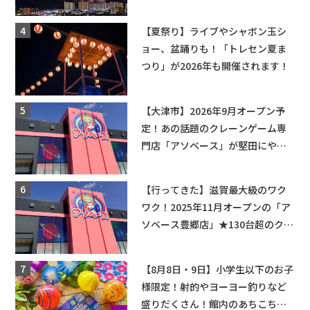
ップ・交通規制に近隣施設の駐車
場情報なども要チェック★
【夏祭り】ライブやシャボン玉シ
ョー、盆踊りも！「トレセン夏ま
つり」が2026年も開催されます！
【大津市】2026年9月オープン予
定！あの話題のクレーンゲーム専
門店「アソベース」が堅田にやっ
てくる！豊郷店に続く滋賀2店舗目
★
【行ってきた】滋賀最大級のワク
ワク！2025年11月オープンの「ア
ソベース豊郷店」★130台超のクレ
ーンゲームで青果や日用品までゲ
ットできる新スポット！
【8月8日・9日】小学生以下のお子
様限定！射的やヨーヨー釣りなど
盛りだくさん！館内のあちこちに