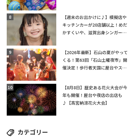
ちびっこ縁日開催♪【モリーブ】
【週末のお出かけに♪】模擬店や
キッチンカーが20店舗以上！めだ
かすくいや、滋賀出身シンガーソ
ングライターによるライブなど。
【和邇ふれあい夏祭り】
【2026年最新】石山の夏がやって
くる！第63回「石山土曜夜市」開
催決定！歩行者天国に屋台やステ
ージが勢揃い【7月18日・25日・8
月1日】大津市
【8月8日】歴史ある花火大会が今
年も開催！屋台や夜店の出店も
♪【高宮納涼花火大会】
カテゴリー