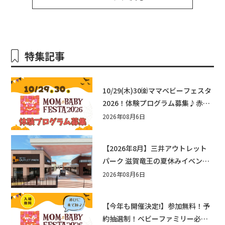
特集記事
10/29(木)30㈮ママベビーフェスタ
2026！体験プログラム募集♪赤ち
ゃん向けイベントに出演しません
2026年08月6日
か？
【2026年8月】三井アウトレット
パーク 滋賀竜王の夏休みイベント
まとめ！びしょぬれ水あそび・激
2026年08月6日
辛グルメ・フォトコンテストまで
盛りだくさん！
【今年も開催決定!】参加無料！予
約抽選制！ベビーファミリー必見