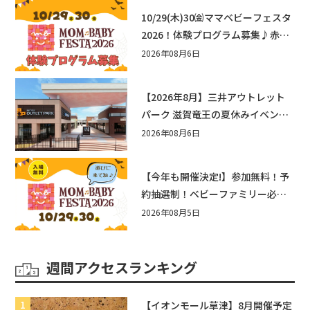
10/29(木)30㈮ママベビーフェスタ
2026！体験プログラム募集♪赤ち
ゃん向けイベントに出演しません
2026年08月6日
か？
【2026年8月】三井アウトレット
パーク 滋賀竜王の夏休みイベント
まとめ！びしょぬれ水あそび・激
2026年08月6日
辛グルメ・フォトコンテストまで
盛りだくさん！
【今年も開催決定!】参加無料！予
約抽選制！ベビーファミリー必見
☆入場無料☆10/29(木)30(金)ママ
2026年08月5日
ベビーフェスタ2026！親子で楽し
もう♪inピエリ守山
週間アクセスランキング
【イオンモール草津】8月開催予定