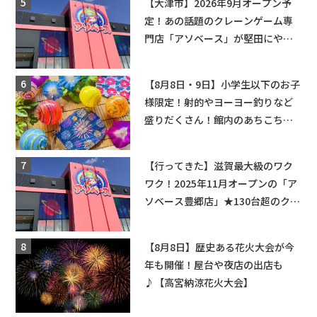
【大津市】2026年9月オープン予
定！あの話題のクレーンゲーム専
門店「アソベース」が堅田にやっ
てくる！豊郷店に続く滋賀2店舗目
★
【8月8日・9日】小学生以下のお子
様限定！射的やヨーヨー釣りなど
盛りだくさん！館内のあちこちに
ちびっこ縁日開催♪【モリーブ】
【行ってきた】滋賀最大級のワク
ワク！2025年11月オープンの「ア
ソベース豊郷店」★130台超のクレ
ーンゲームで青果や日用品までゲ
ットできる新スポット！
【8月8日】歴史ある花火大会が今
年も開催！屋台や夜店の出店も
♪【高宮納涼花火大会】