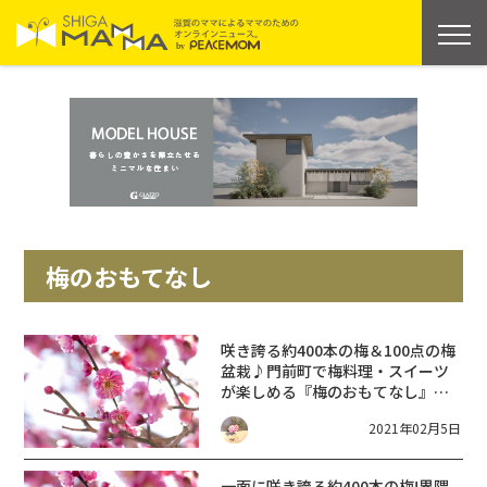
梅のおもてなし
咲き誇る約400本の梅＆100点の梅
盆栽♪門前町で梅料理・スイーツ
が楽しめる『梅のおもてなし』【2
月18日～3月18日】石山寺 梅つ
2021年02月5日
くし
一面に咲き誇る約400本の梅!界隈