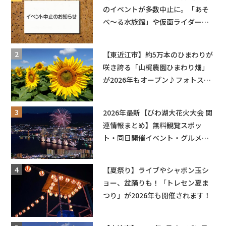
のイベントが多数中止に。「あそ
べ〜る水族館」や仮面ライダーシ
ョーなど
【東近江市】約5万本のひまわりが
咲き誇る「山梶農園ひまわり畑」
が2026年もオープン♪フォトスポ
ットやキッチンカーも登場！何度
も入園できるフリーパスも販売★
2026年最新【びわ湖大花火大会 関
連情報まとめ】無料観覧スポッ
ト・同日開催イベント・グルメマ
ップ・交通規制に近隣施設の駐車
場情報なども要チェック★
【夏祭り】ライブやシャボン玉シ
ョー、盆踊りも！「トレセン夏ま
つり」が2026年も開催されます！