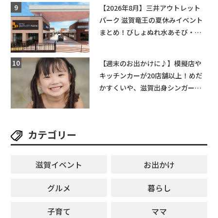
【2026年8月】三井アウトレット
パーク 滋賀竜王の夏休みイベント
まとめ！びしょぬれ水あそび・激
辛グルメ・フォトコンテストまで
盛りだくさん！
【週末のお出かけに♪】模擬店や
キッチンカーが20店舗以上！めだ
かすくいや、滋賀出身シンガーソ
ングライターによるライブなど。
【和邇ふれあい夏祭り】
カテゴリー
滋賀イベント
お出かけ
グルメ
暮らし
子育て
ママ