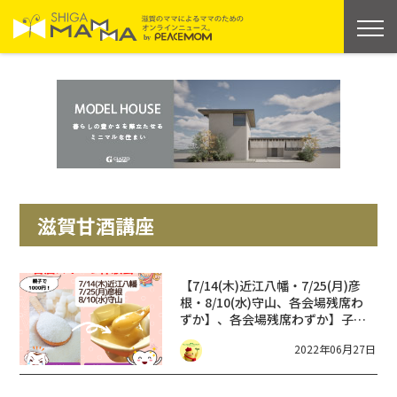
滋賀甘酒講座
【7/14(木)近江八幡・7/25(月)彦
根・8/10(水)守山、各会場残席わ
ずか】、各会場残席わずか】子ど
もが砂糖に慣れちゃう、その前
2022年06月27日
に！ 「砂糖なし育児」が楽々出来
る「甘酒スイーツ」体験会♪