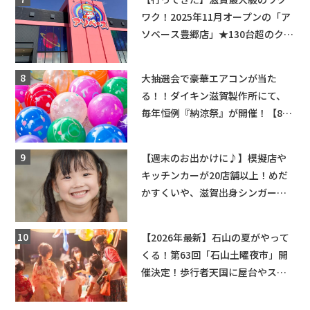
ワク！2025年11月オープンの「ア
ソベース豊郷店」★130台超のクレ
ーンゲームで青果や日用品までゲ
ットできる新スポット！
大抽選会で豪華エアコンが当た
る！！ダイキン滋賀製作所にて、
毎年恒例『納涼祭』が開催！【8月
2日】
【週末のお出かけに♪】模擬店や
キッチンカーが20店舗以上！めだ
かすくいや、滋賀出身シンガーソ
ングライターによるライブなど。
【和邇ふれあい夏祭り】
【2026年最新】石山の夏がやって
くる！第63回「石山土曜夜市」開
催決定！歩行者天国に屋台やステ
ージが勢揃い【7月18日・25日・8
月1日】大津市