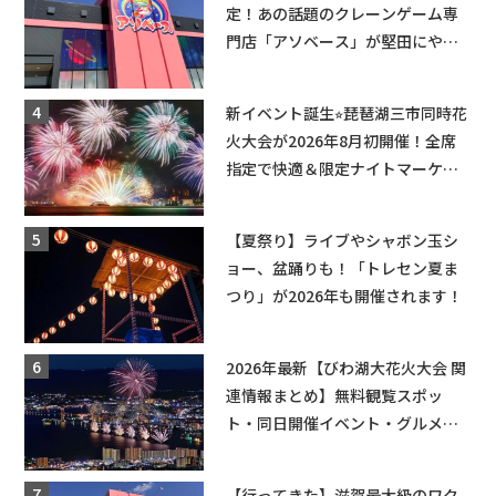
定！あの話題のクレーンゲーム専
門店「アソベース」が堅田にやっ
てくる！豊郷店に続く滋賀2店舗目
★
新イベント誕生⭐︎琵琶湖三市同時花
火大会が2026年8月初開催！全席
指定で快適＆限定ナイトマーケッ
トも登場♪
【夏祭り】ライブやシャボン玉シ
ョー、盆踊りも！「トレセン夏ま
つり」が2026年も開催されます！
2026年最新【びわ湖大花火大会 関
連情報まとめ】無料観覧スポッ
ト・同日開催イベント・グルメマ
ップ・交通規制に近隣施設の駐車
場情報なども要チェック★
【行ってきた】滋賀最大級のワク