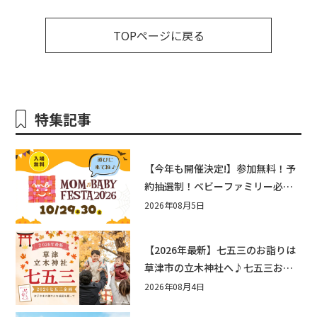
TOPページに戻る
特集記事
【今年も開催決定!】参加無料！予
約抽選制！ベビーファミリー必見
☆入場無料☆10/29(木)30(金)ママ
2026年08月5日
ベビーフェスタ2026！親子で楽し
もう♪inピエリ守山
【2026年最新】七五三のお詣りは
草津市の立木神社へ♪七五三お祝
い企画をご紹介！
2026年08月4日