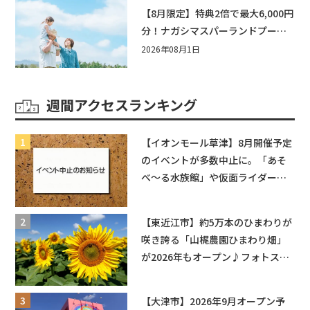
【8月限定】特典2倍で最大6,000円
分！ナガシマスパーランドプール
券や人気パスタ券も当たる☆夏休
2026年08月1日
みは「ハウスセレクション彦根」
へGO！
週間アクセスランキング
【イオンモール草津】8月開催予定
のイベントが多数中止に。「あそ
べ〜る水族館」や仮面ライダーシ
ョーなど
【東近江市】約5万本のひまわりが
咲き誇る「山梶農園ひまわり畑」
が2026年もオープン♪フォトスポ
ットやキッチンカーも登場！何度
も入園できるフリーパスも販売★
【大津市】2026年9月オープン予